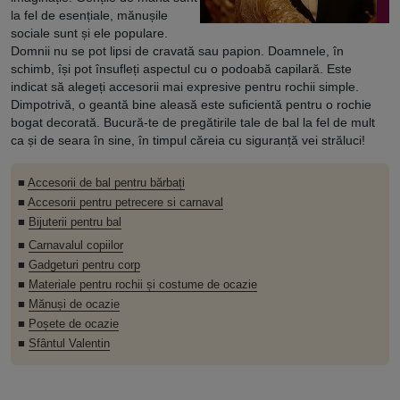
la fel de esențiale, mănușile
sociale sunt și ele populare.
Domnii nu se pot lipsi de cravată sau papion. Doamnele, în
schimb, își pot însufleți aspectul cu o podoabă capilară. Este
indicat să alegeți accesorii mai expresive pentru rochii simple.
Dimpotrivă, o geantă bine aleasă este suficientă pentru o rochie
bogat decorată. Bucură-te de pregătirile tale de bal la fel de mult
ca și de seara în sine, în timpul căreia cu siguranță vei străluci!
■
Accesorii de bal pentru bărbați
■
Accesorii pentru petrecere si carnaval
■
Bijuterii pentru bal
■
Carnavalul copiilor
■
Gadgeturi pentru corp
■
Materiale pentru rochii și costume de ocazie
■
Mănuși de ocazie
■
Poșete de ocazie
■
Sfântul Valentin