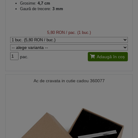
Grosime:
4,7 cm
Gaură de trecere:
3 mm
5,80 RON
/ pac. (1 buc.)
pac.
Adaugă în coș
Ac de cravata in cutie cadou 360077