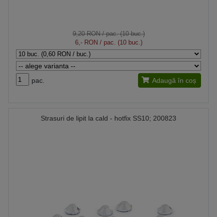
9,20 RON
/ pac. (10 buc.)
6,- RON
/ pac. (10 buc.)
pac.
Adaugă în coș
Strasuri de lipit la cald - hotfix SS10; 200823