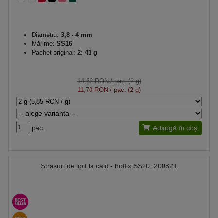
Diametru:
3,8 - 4 mm
Mărime:
SS16
Pachet original:
2; 41 g
14,62 RON
/ pac. (2 g)
11,70 RON
/ pac. (2 g)
pac.
Adaugă în coș
Strasuri de lipit la cald - hotfix SS20; 200821