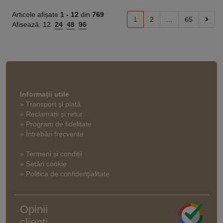
Articole afișate
1 -
12
din
769
1
2
...
65
Afisează:
12
24
48
96
Informaţii utile
» Transport și plată
» Reclamații și retur
» Program de fidelitate
» Întrebări frecvente
» Termeni și condiții
» Setări cookie
» Politica de confidențialitate
Opinii
clienți