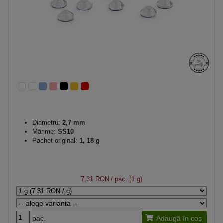
Diametru:
2,7 mm
Mărime:
SS10
Pachet original:
1, 18 g
7,31 RON
/ pac. (1 g)
pac.
Adaugă în coș