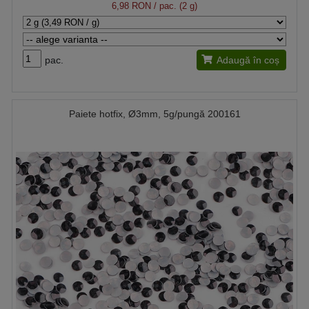
6,98 RON
/ pac. (2 g)
pac.
Adaugă în coș
Paiete hotfix, Ø3mm, 5g/pungă 200161