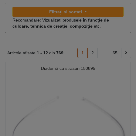
Filtrați și sortați
Recomandare: Vizualizați produsele
în funcție de
culoare, tehnica de creație, compoziție
etc.
Articole afișate
1 -
12
din
769
1
2
...
65
Diademă cu strasuri 150895