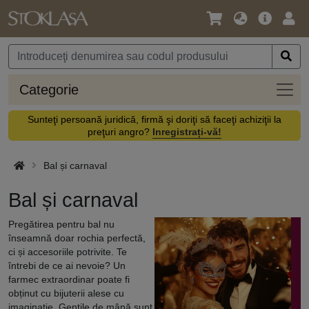
Limbă
Meniul
Cone
/
principal
vă
Monedă
Categ
Categorie
Sunteţi persoană juridică, firmă şi doriţi să faceţi achiziţii la
preţuri angro?
Inregistrați-vă!
Bal și carnaval
Bal și carnaval
Pregătirea pentru bal nu
înseamnă doar rochia perfectă,
ci și accesoriile potrivite. Te
întrebi de ce ai nevoie? Un
farmec extraordinar poate fi
obținut cu bijuterii alese cu
imaginație. Gențile de mână sunt