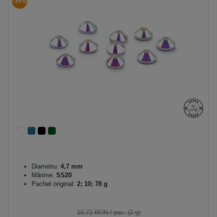
-35%
Diametru:
4,7 mm
Mărime:
SS20
Pachet original:
2; 10; 78 g
10,72 RON
/ pac. (2 g)