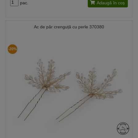
pac.
Adaugă în coș
Ac de păr crenguță cu perle 370380
-20%