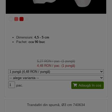
Dimensiuni:
4,5 - 5 cm
Pachet:
cca 90 buc
5,27 RON
/ pac. (1 pungă)
4,48 RON
/ pac. (1 pungă)
pac.
Adaugă în coș
Trandafiri din spumă, Ø3 cm 740634