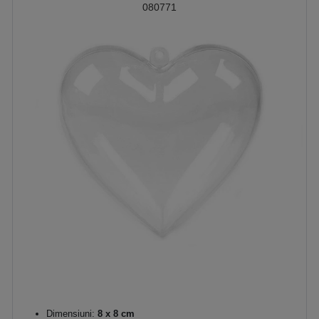
080771
Dimensiuni:
8 x 8 cm