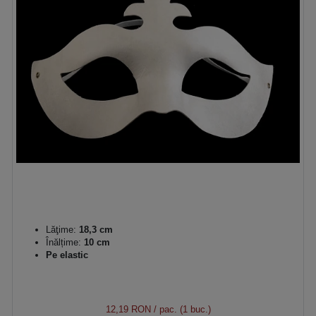
Lăţime:
18,3 cm
Înălțime:
10 cm
Pe elastic
12,19 RON
/ pac. (1 buc.)