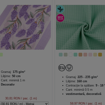
Gramaj:
175 g/m²
Lăţime:
50 cm
Gramaj:
225 - 235 g/m²
Cant. minimă 1 m
Lăţime:
160 cm
Decorativ
Contracţie la spălare:
9 - 18
Cant. minimă 0.5 m
vestimentară, decorativă
30,81 RON
/ pac. (1 m)
59,97 RON
/ pac. (1 m)