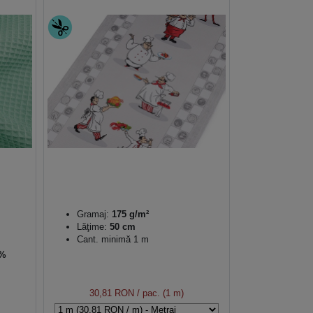
Gramaj:
175 g/m²
Lăţime:
50 cm
Cant. minimă 1 m
 %
30,81 RON
/ pac. (1 m)