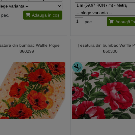
pac.
Adaugă în coș
pac.
Adaugă în
sătură din bumbac Waffle Pique
Țesătură din bumbac Waffle 
860299
860300