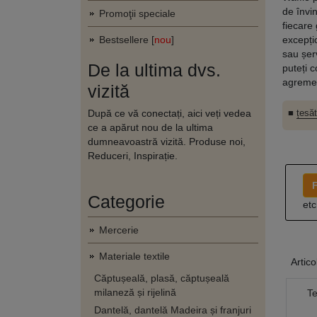
de învin
Promoţii speciale
fiecare 
Bestsellere [
nou
]
excepți
sau șer
De la ultima dvs.
puteți c
agreme
vizită
După ce vă conectați, aici veți vedea
■
țesă
ce a apărut nou de la ultima
dumneavoastră vizită. Produse noi,
Reduceri, Inspirație.
F
Categorie
etc
Mercerie
Materiale textile
Artico
Căptușeală, plasă, căptușeală
milaneză și rijelină
T
Dantelă, dantelă Madeira și franjuri