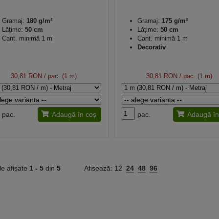
Gramaj:
180 g/m²
Gramaj:
175 g/m²
Lăţime:
50 cm
Lăţime:
50 cm
Cant. minimă 1 m
Cant. minimă 1 m
Decorativ
30,81 RON
/ pac. (1 m)
30,81 RON
/ pac. (1 m)
pac.
Adaugă în coș
pac.
Adaugă în
le afișate
1 -
5
din
5
Afisează:
12
24
48
96