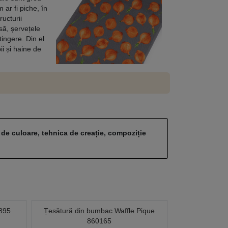
 ar fi piche, în
ructurii
să, șervețele
ingere. Din el
ii și haine de
 de culoare, tehnica de creație, compoziție
0895
Țesătură din bumbac Waffle Pique
860165