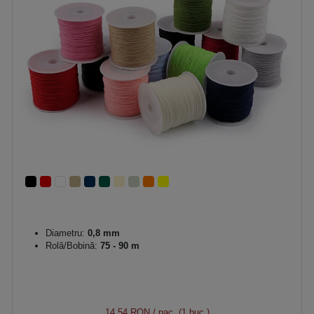
Diametru:
0,8 mm
Rolă/Bobină:
75 - 90 m
14,54 RON
/ pac. (1 buc.)