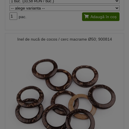
pac.
Adaugă în coș
Inel de nucă de cocos / cerc macrame Ø50; 900814