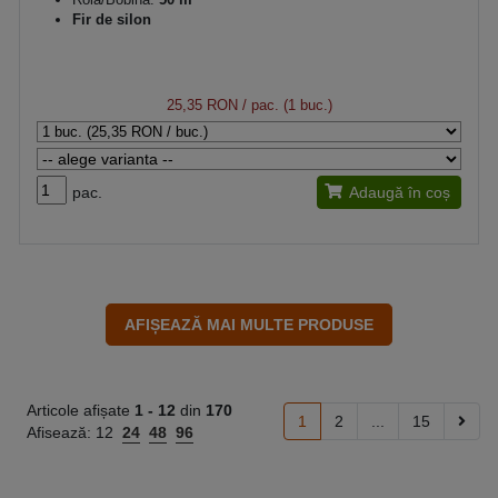
Fir de silon
25,35 RON
/ pac. (1 buc.)
pac.
Adaugă în coș
Articole afișate
1 -
12
din
170
1
2
...
15
Afisează:
12
24
48
96