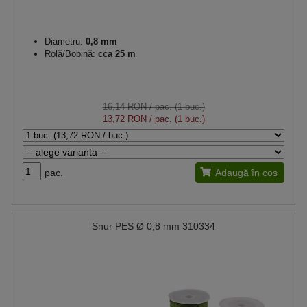
Diametru:
0,8 mm
Rolă/Bobină:
cca 25 m
16,14 RON
/ pac. (1 buc.)
13,72 RON
/ pac. (1 buc.)
pac.
Adaugă în coș
Snur PES Ø 0,8 mm 310334