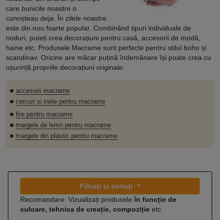
care bunicile noastre o
cunoșteau deja. În zilele noastre
este din nou foarte popular. Combinând tipuri individuale de
noduri, puteți crea decorațiuni pentru casă, accesorii de modă,
haine etc. Produsele Macrame sunt perfecte pentru stilul boho și
scandinav. Oricine are măcar puțină îndemânare își poate crea cu
ușurință propriile decorațiuni originale.
■
accesorii macrame
■
cercuri și inele pentru macrame
■
fire pentru macrame
■
margele de lemn pentru macrame
■
margele din plastic pentru macrame
Filtrați și sortați
Recomandare: Vizualizați produsele
în funcție de
culoare, tehnica de creație, compoziție
etc.