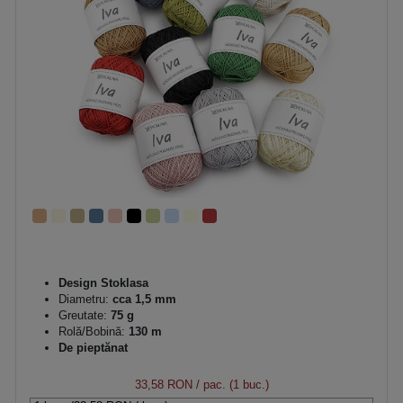
Design Stoklasa
Diametru:
cca 1,5 mm
Greutate:
75 g
Rolă/Bobină:
130 m
De pieptănat
33,58 RON
/ pac. (1 buc.)