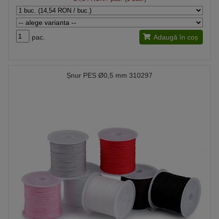
pac.
Adaugă în coș
Șnur PES Ø0,5 mm 310297