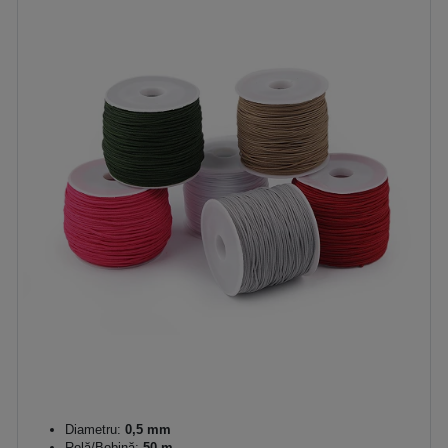
Diametru:
0,5 mm
Rolă/Bobină:
50 m