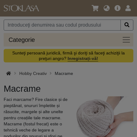
Limbă
Meniul
Cone
/
principal
vă
Monedă
Categ
Categorie
Sunteţi persoană juridică, firmă şi doriţi să faceţi achiziţii la
preţuri angro?
Inregistrați-vă!
Hobby Creativ
Macrame
Macrame
Faci marcame? Fire clasice și de
pieptănat, snururi împletite și
răsucite, margele și alte unelte
pentru creațiile tale macrame.
Macrame (fostul frecat) este o
tehnică veche de legare a
nodurilor din snururi și sfori pe