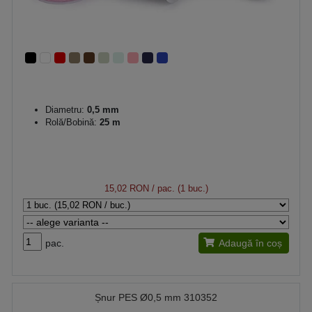
Diametru:
0,5 mm
Rolă/Bobină:
25 m
15,02 RON
/ pac. (1 buc.)
pac.
Adaugă în coș
Șnur PES Ø0,5 mm 310352