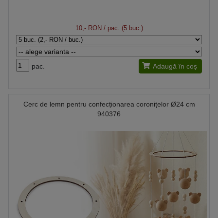
10,- RON
/ pac. (5 buc.)
pac.
Adaugă în coș
Cerc de lemn pentru confecționarea coronițelor Ø24 cm
940376