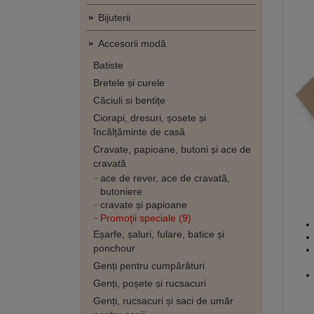
Bijuterii
Accesorii modă
Batiste
Bretele și curele
Căciuli si bentițe
Ciorapi, dresuri, șosete și
încălțăminte de casă
Cravate, papioane, butoni și ace de
cravată
ace de rever, ace de cravată,
butoniere
cravate și papioane
Promoţii speciale (9)
Eșarfe, șaluri, fulare, batice și
ponchour
Genți pentru cumpărături
Genți, poșete și rucsacuri
Genți, rucsacuri și saci de umăr