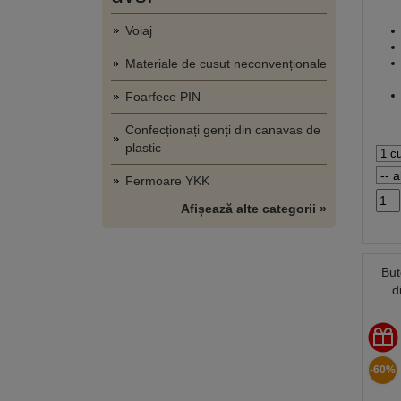
Voiaj
Materiale de cusut neconvenționale
Foarfece PIN
Confecționați genți din canavas de
plastic
Fermoare YKK
Afișează alte categorii »
But
d
-60%