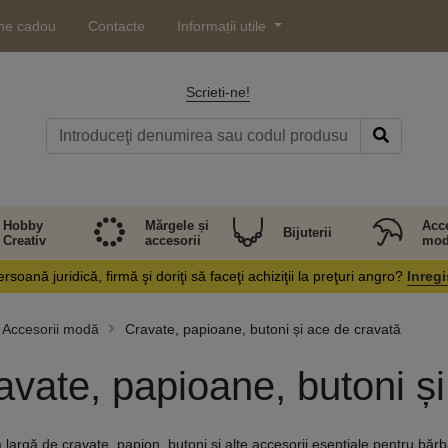
ne cadou
Contacte
Informații utile
Scrieti-ne!
Hobby
Mărgele și
Acce
Bijuterii
Creativ
accesorii
mod
rsoană juridică, firmă şi doriţi să faceţi achiziţii la preţuri angro?
Inregi
Accesorii modă
Cravate, papioane, butoni și ace de cravată
avate, papioane, butoni ș
largă de cravate, papion, butoni și alte accesorii esențiale pentru bărb