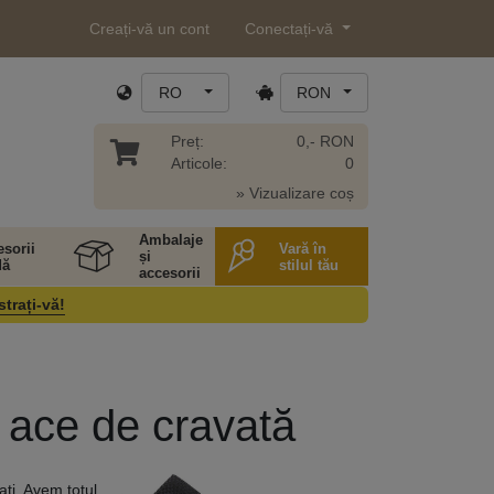
Creați-vă un cont
Conectați-vă
RO
RON
Preț:
0,- RON
Articole:
0
» Vizualizare coș
Ambalaje
sorii
Vară în
și
ă
stilul tău
accesorii
strați-vă!
i ace de cravată
ați. Avem totul