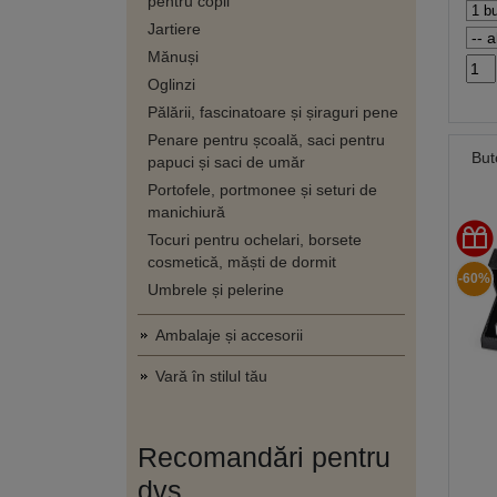
pentru copii
Jartiere
Mănuși
Oglinzi
Pălării, fascinatoare și șiraguri pene
Penare pentru școală, saci pentru
But
papuci și saci de umăr
Portofele, portmonee și seturi de
manichiură
Tocuri pentru ochelari, borsete
cosmetică, măști de dormit
-60%
Umbrele și pelerine
Ambalaje și accesorii
Vară în stilul tău
Recomandări pentru
dvs.