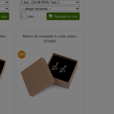
 coș
pac.
Adaugă în coș
adou
Butoni de manșetă în cutie cadou
370480
-10%