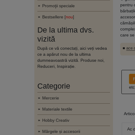
pentru 
Promoţii speciale
bărbați
Bestsellere [
nou
]
accesori
cămășil
De la ultima dvs.
complex
care se
vizită
După ce vă conectați, aici veți vedea
■
ace d
ce a apărut nou de la ultima
dumneavoastră vizită. Produse noi,
Reduceri, Inspirație.
F
Categorie
etc
Mercerie
Materiale textile
Artico
Hobby Creativ
Ac 
Mărgele și accesorii