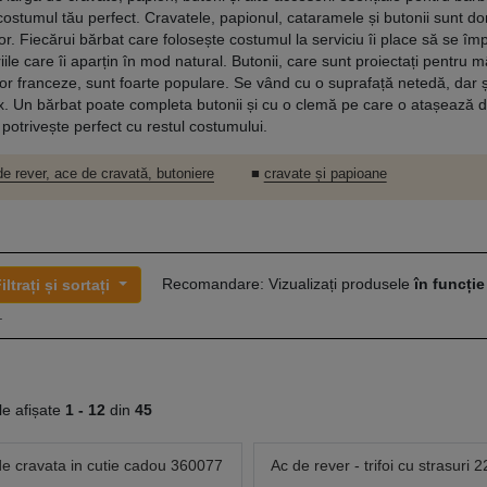
costumul tău perfect. Cravatele, papionul, cataramele și butonii sunt do
lor. Fiecărui bărbat care folosește costumul la serviciu îi place să se 
ile care îi aparțin în mod natural. Butonii, care sunt proiectați pentru 
or franceze, sunt foarte populare. Se vând cu o suprafață netedă, dar 
. Un bărbat poate completa butonii și cu o clemă pe care o atașează d
 potrivește perfect cu restul costumului.
e rever, ace de cravată, butoniere
■
cravate și papioane
Recomandare: Vizualizați produsele
în funcție
iltrați și sortați
.
le afișate
1 -
12
din
45
de cravata in cutie cadou 360077
Ac de rever - trifoi cu strasuri 