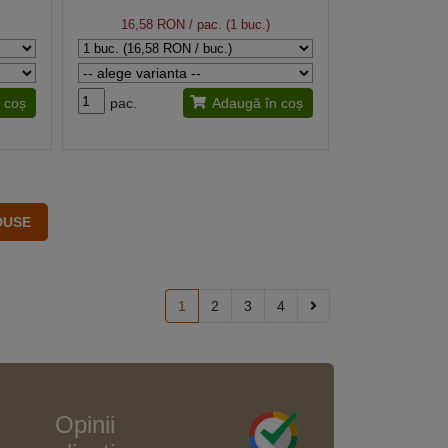
16,58 RON
/ pac. (1 buc.)
 coș
pac.
Adaugă în coș
1
2
3
4
Opinii