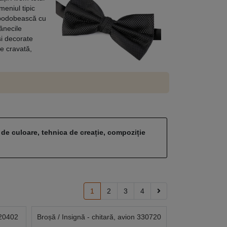
meniul tipic
împodobească cu
mânecile
și decorate
e cravată,
 de culoare, tehnica de creație, compoziție
1
2
3
4
220402
Broșă / Insignă - chitară, avion 330720