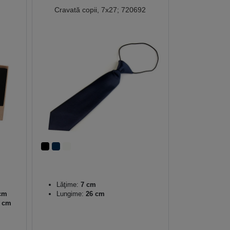
Cravată copii, 7x27; 720692
Lăţime:
7 cm
 cm
Lungime:
26 cm
5 cm