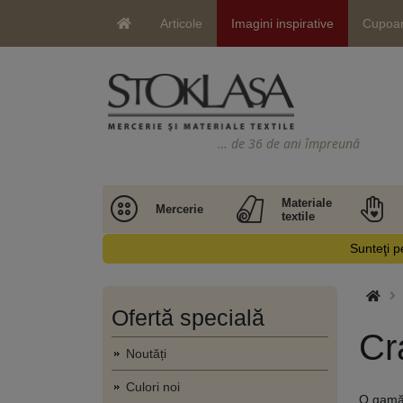
Articole
Imagini inspirative
Cupoa
… de 36 de ani împreună
Materiale
Mercerie
textile
Sunteţi pe
Ofertă specială
Cr
Noutăți
Culori noi
O gamă 