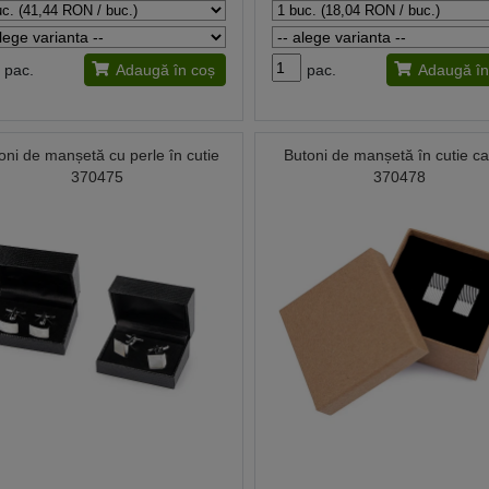
pac.
Adaugă în coș
pac.
Adaugă în
oni de manșetă cu perle în cutie
Butoni de manșetă în cutie c
370475
370478