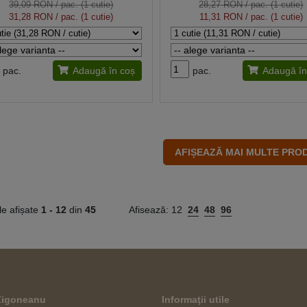
39,09 RON
/ pac. (1 cutie)
28,27 RON
/ pac. (1 cutie)
31,28 RON
/ pac. (1 cutie)
11,31 RON
/ pac. (1 cutie)
pac.
Adaugă în coș
pac.
Adaugă în
le afișate
1 -
12
din
45
Afisează:
12
24
48
96
 Zigoneanu
Informaţii utile