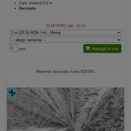
Cant. minimă 0.5 m
Decorativ
33,58 RON
/ pac. (1 m)
pac.
Adaugă în coș
Material decorativ lurex 920391