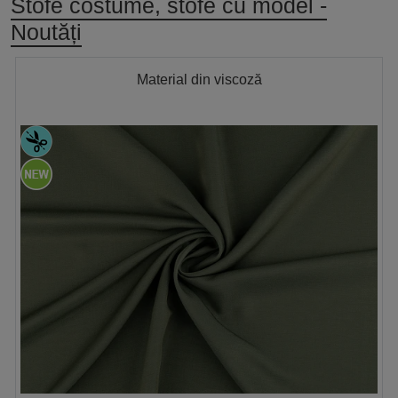
Stofe costume, stofe cu model -
Noutăți
Material din viscoză