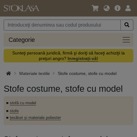
Limbă
Meniul
Cone
/
principal
vă
Monedă
Categ
Categorie
Sunteţi persoană juridică, firmă şi doriţi să faceţi achiziţii la
preţuri angro?
Inregistrați-vă!
Materiale textile
Stofe costume, stofe cu model
Stofe costume, stofe cu model
■
stofă cu model
■
stofe
■
țesături și materiale poliester