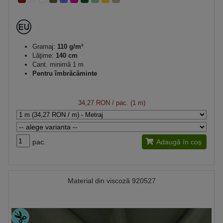
Gramaj:
110 g/m²
Lăţime:
140 cm
Cant. minimă 1 m
Pentru îmbrăcăminte
34,27 RON
/ pac. (1 m)
pac.
Adaugă în coș
Material din viscoză 920527