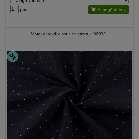
pac.
Adaugă în coș
Material textil elastic cu strasuri 920381