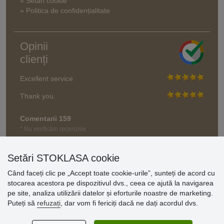
» Setări cookie
» Politica de confidențialitate
Opinii
clienți
Excellent service
Thank you.
Comentarii 159
* Nu verificăm recenziile
Setări STOKLASA cookie
Când faceți clic pe „Accept toate cookie-urile”, sunteți de acord cu
stocarea acestora pe dispozitivul dvs., ceea ce ajută la navigarea
pe site, analiza utilizării datelor și eforturile noastre de marketing.
Puteți să
refuzați
, dar vom fi fericiți dacă ne dați acordul dvs.