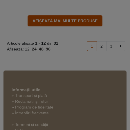
Articole afișate
1 -
12
din
31
1
2
3
Afisează:
12
24
48
96
Informaţii utile
» Transport și plată
» Reclamații și retur
» Program de fidelitate
» Întrebări frecvente
» Termeni și condiții