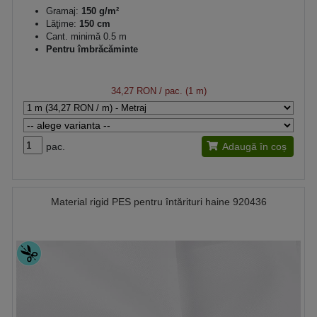
Gramaj:
150 g/m²
Lăţime:
150 cm
Cant. minimă 0.5 m
Pentru îmbrăcăminte
34,27 RON
/ pac. (1 m)
pac.
Adaugă în coș
Material rigid PES pentru întărituri haine 920436