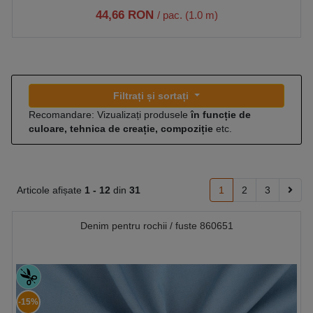
44,66 RON
/ pac. (1.0 m)
Filtrați și sortați
Recomandare: Vizualizați produsele
în funcție de
culoare, tehnica de creație, compoziție
etc.
Articole afișate
1 -
12
din
31
1
2
3
Denim pentru rochii / fuste 860651
-15%