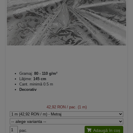
Gramaj:
80 - 110 g/m²
Lăţime:
145 cm
Cant. minimă 0.5 m
Decorativ
42,92 RON
/ pac. (1 m)
pac.
Adaugă în coș