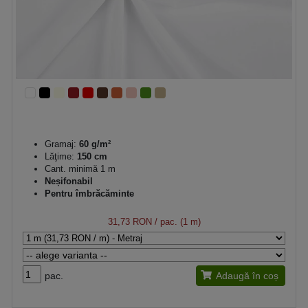
Gramaj:
60 g/m²
Lăţime:
150 cm
Cant. minimă 1 m
Neșifonabil
Pentru îmbrăcăminte
31,73 RON
/ pac. (1 m)
pac.
Adaugă în coș