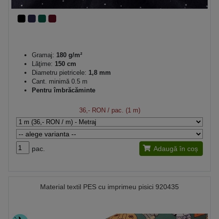
Gramaj:
180 g/m²
Lăţime:
150 cm
Diametru pietricele:
1,8 mm
Cant. minimă 0.5 m
Pentru îmbrăcăminte
36,- RON
/ pac. (1 m)
pac.
Adaugă în coș
Material textil PES cu imprimeu pisici 920435