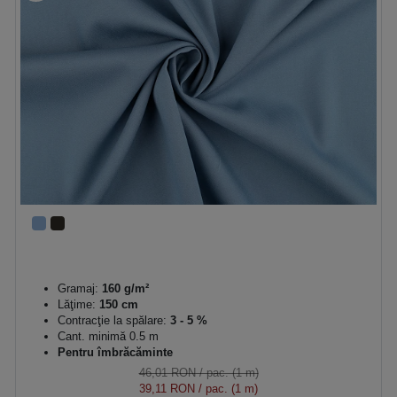
Gramaj:
160 g/m²
Lăţime:
150 cm
Contracţie la spălare:
3 - 5 %
Cant. minimă 0.5 m
Pentru îmbrăcăminte
46,01 RON
/ pac. (1 m)
39,11 RON
/ pac. (1 m)