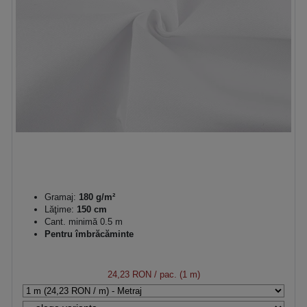
Gramaj:
180 g/m²
Lăţime:
150 cm
Cant. minimă 0.5 m
Pentru îmbrăcăminte
24,23 RON
/ pac. (1 m)