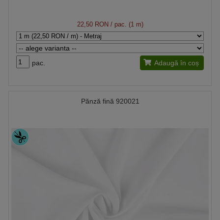
22,50 RON
/ pac. (1 m)
pac.
Adaugă în coș
Pănză fină 920021