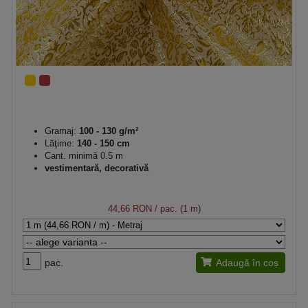
Gramaj:
100 - 130 g/m²
Lăţime:
140 - 150 cm
Cant. minimă 0.5 m
vestimentară, decorativă
44,66 RON
/ pac. (1 m)
pac.
Adaugă în coș