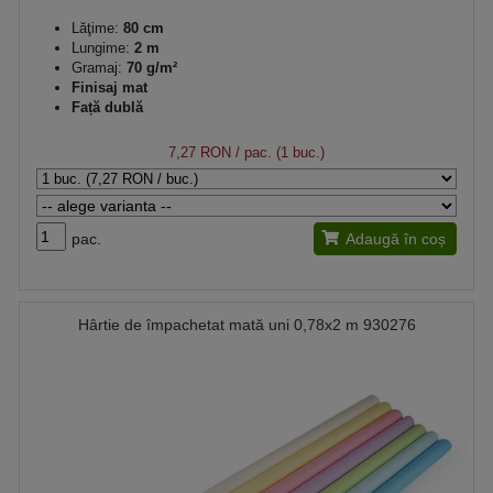
Lăţime:
80 cm
Lungime:
2 m
Gramaj:
70 g/m²
Finisaj mat
Față dublă
7,27 RON
/ pac. (1 buc.)
pac.
Adaugă în coș
Hârtie de împachetat mată uni 0,78x2 m 930276