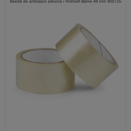
Bandă de ambalare adezivă / Hotmelt lățime 48 mm 900725