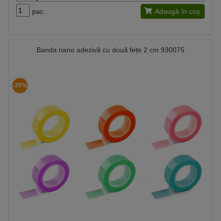
pac.
Adaugă în coș
Banda nano adezivă cu două fețe 2 cm 930075
-25%