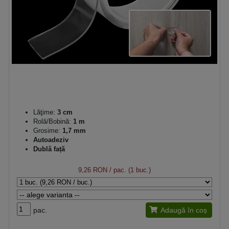
Lăţime:
3 cm
Rolă/Bobină:
1 m
Grosime:
1,7 mm
Autoadeziv
Dublă față
9,26 RON
/ pac. (1 buc.)
pac.
Adaugă în coș