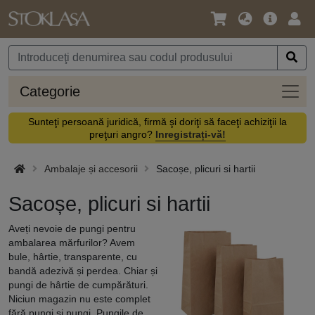
Limbă
Meniul
Cone
/
principal
vă
Monedă
Categ
Categorie
Sunteţi persoană juridică, firmă şi doriţi să faceţi achiziţii la
preţuri angro?
Inregistrați-vă!
Ambalaje și accesorii
Sacoșe, plicuri si hartii
Sacoșe, plicuri si hartii
Aveți nevoie de pungi pentru
ambalarea mărfurilor? Avem
bule, hârtie, transparente, cu
bandă adezivă și perdea. Chiar și
pungi de hârtie de cumpărături.
Niciun magazin nu este complet
fără pungi și pungi. Pungile de