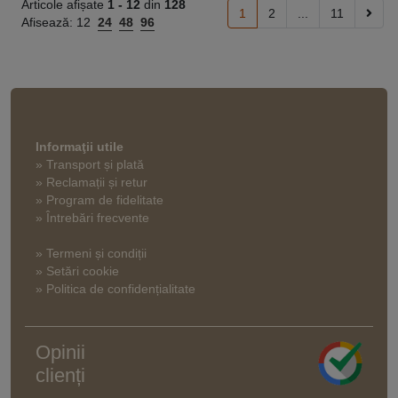
Articole afișate
1 -
12
din
128
1
2
...
11
Afisează:
12
24
48
96
Informaţii utile
» Transport și plată
» Reclamații și retur
» Program de fidelitate
» Întrebări frecvente
» Termeni și condiții
» Setări cookie
» Politica de confidențialitate
Opinii
clienți