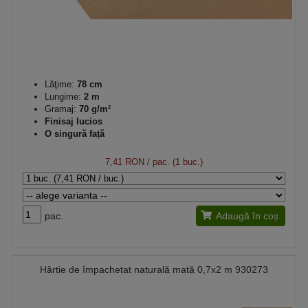
Lăţime:
78 cm
Lungime:
2 m
Gramaj:
70 g/m²
Finisaj lucios
O singură față
7,41 RON
/ pac. (1 buc.)
pac.
Adaugă în coș
Hârtie de împachetat naturală mată 0,7x2 m 930273