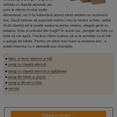
celofan cu bandă adezivă, pe
care le oferim în mai multe
dimensiuni, vor fi la îndemână atunci când vindem un sortiment
mic. Dacă trebuie să expuneți mărfuri mici la nivelul ochilor, astfel
încât clientul să le poată vedea la prima vedere, alegeți genți cu
balama. Este și articolul tău fragil? În acest caz, pungile de folie cu
bule vă vor ajuta. Fiecărui client îi place să-și ia achiziția cu el într-
o pungă de hârtie. Pentru un efect mai mare și reclama dvs., o
puteți imprima cu o ștampilă sau inscripție.
■
hârtii, și benzi adezive și folii
■
pungi cu clapetă adezivă
■
pungi cu clapetă adezivă și agățătoare
■
pungi din hârtie și plastic
■
pungi și plicuri cu bule
■
sacoșe
Filtrați și sortați