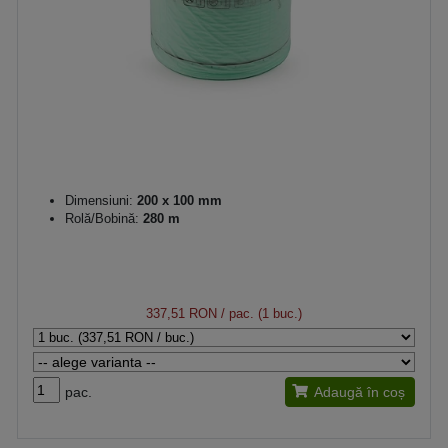
Dimensiuni:
200 x 100 mm
Rolă/Bobină:
280 m
337,51 RON
/ pac. (1 buc.)
pac.
Adaugă în coș