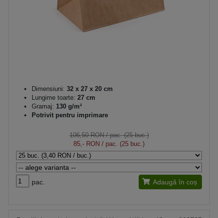
Dimensiuni:
32 x 27 x 20 cm
Lungime toarte:
27 cm
Gramaj:
130 g/m²
Potrivit pentru imprimare
106,50 RON
/ pac. (25 buc.)
85,- RON
/ pac. (25 buc.)
pac.
Adaugă în coș