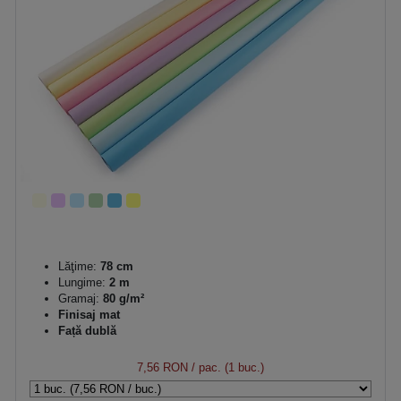
Lăţime:
78 cm
Lungime:
2 m
Gramaj:
80 g/m²
Finisaj mat
Față dublă
7,56 RON
/ pac. (1 buc.)