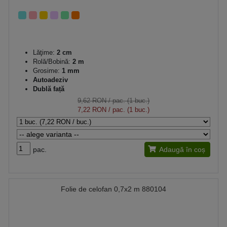
Lăţime:
2 cm
Rolă/Bobină:
2 m
Grosime:
1 mm
Autoadeziv
Dublă față
9,62 RON
/ pac. (1 buc.)
7,22 RON
/ pac. (1 buc.)
pac.
Adaugă în coș
Folie de celofan 0,7x2 m 880104