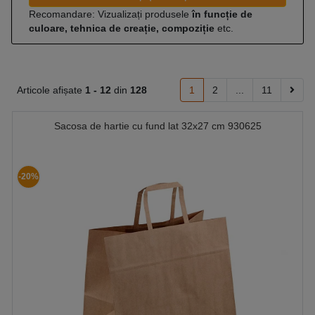
Recomandare: Vizualizați produsele
în funcție de
culoare, tehnica de creație, compoziție
etc.
Articole afișate
1 -
12
din
128
1
2
...
11
Sacosa de hartie cu fund lat 32x27 cm 930625
-20%