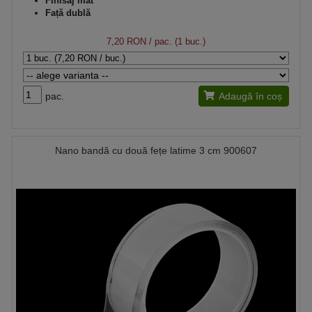
Finisaj mat
Față dublă
7,20 RON
/ pac. (1 buc.)
pac.
Adaugă în coș
Nano bandă cu două fețe latime 3 cm 900607