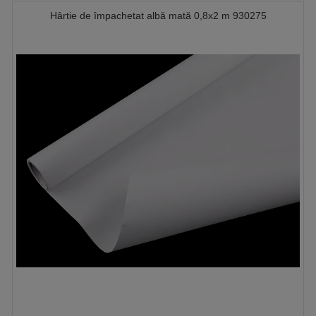
Hârtie de împachetat albă mată 0,8x2 m 930275