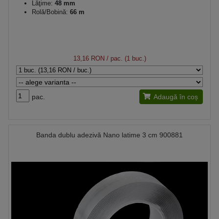
Lăţime:
48 mm
Rolă/Bobină:
66 m
13,16 RON
/ pac. (1 buc.)
pac.
Adaugă în coș
Banda dublu adezivă Nano latime 3 cm 900881