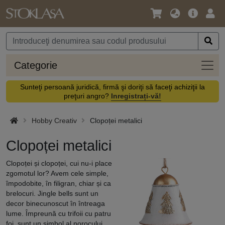
Limbă
Meniul
Cone
/
principal
vă
Monedă
Categ
Categorie
Sunteţi persoană juridică, firmă şi doriţi să faceţi achiziţii la
preţuri angro?
Inregistrați-vă!
Hobby Creativ
Clopoței metalici
Clopoței metalici
Clopoței și clopoței, cui nu-i place
zgomotul lor? Avem cele simple,
împodobite, în filigran, chiar și ca
brelocuri. Jingle bells sunt un
decor binecunoscut în întreaga
lume. Împreună cu trifoii cu patru
foi, sunt un simbol al norocului.