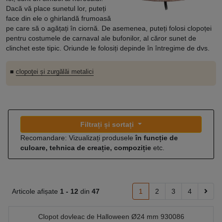
Dacă vă place sunetul lor, puteți
face din ele o ghirlandă frumoasă
pe care să o agățați în ciornă. De asemenea, puteți folosi clopoței
pentru costumele de carnaval ale bufonilor, al căror sunet de
clinchet este tipic. Oriunde le folosiți depinde în întregime de dvs.
■
clopoţei și zurgălăi metalici
Filtrați și sortați
Recomandare: Vizualizați produsele
în funcție de
culoare, tehnica de creație, compoziție
etc.
Articole afișate
1 -
12
din
47
1
2
3
4
Clopot dovleac de Halloween Ø24 mm 930086