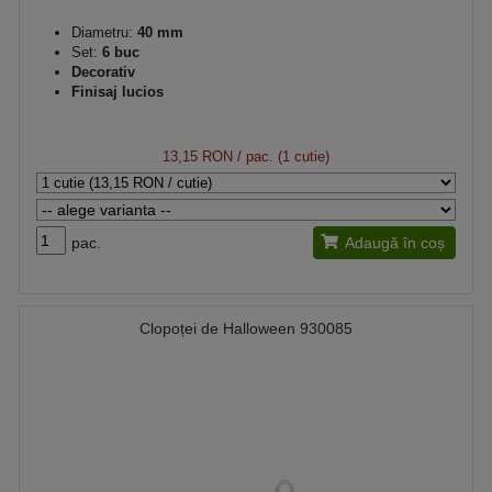
Diametru:
40 mm
Set:
6 buc
Decorativ
Finisaj lucios
13,15 RON
/ pac. (1 cutie)
pac.
Adaugă în coș
Clopoței de Halloween 930085