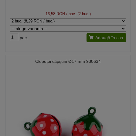
16,58 RON
/ pac. (2 buc.)
pac.
Adaugă în coș
Clopoței căpșuni Ø17 mm 930634