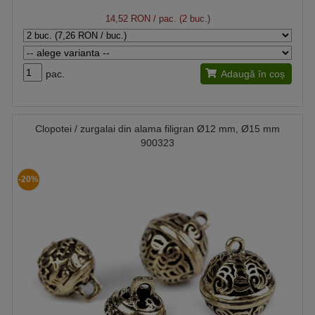
14,52 RON
/ pac. (2 buc.)
pac.
Adaugă în coș
Clopotei / zurgalai din alama filigran Ø12 mm, Ø15 mm
900323
-20%