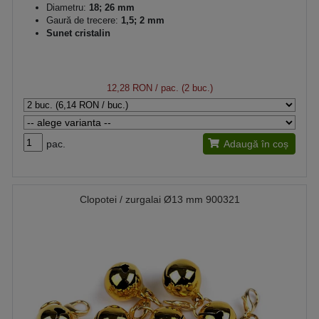
Diametru:
18; 26 mm
Gaură de trecere:
1,5; 2 mm
Sunet cristalin
12,28 RON
/ pac. (2 buc.)
pac.
Adaugă în coș
Clopotei / zurgalai Ø13 mm 900321