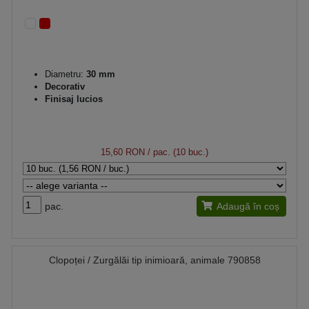
Diametru:
30 mm
Decorativ
Finisaj lucios
15,60 RON
/ pac. (10 buc.)
pac.
Adaugă în coș
Clopoței / Zurgălăi tip inimioară, animale 790858