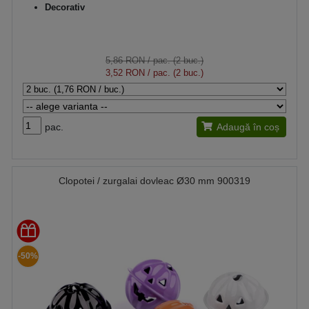
Decorativ
5,86 RON
/ pac. (2 buc.)
3,52 RON
/ pac. (2 buc.)
pac.
Adaugă în coș
Clopotei / zurgalai dovleac Ø30 mm 900319
-50%