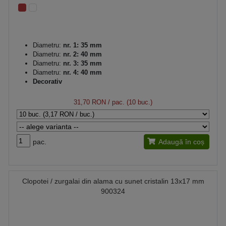
Diametru:
nr. 1: 35 mm
Diametru:
nr. 2: 40 mm
Diametru:
nr. 3: 35 mm
Diametru:
nr. 4: 40 mm
Decorativ
31,70 RON
/ pac. (10 buc.)
pac.
Adaugă în coș
Clopotei / zurgalai din alama cu sunet cristalin 13x17 mm
900324