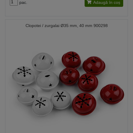
pac.
Adaugă în coș
Clopotei / zurgalai Ø35 mm, 40 mm 900298