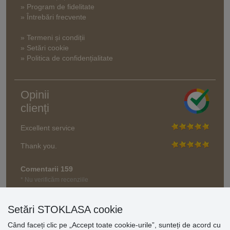
» Program de fidelitate
» Întrebări frecvente
» Termeni și condiții
» Setări cookie
» Politica de confidențialitate
Opinii
clienți
Excellent service
Thank you.
Comentarii 159
* Nu verificăm recenziile
Setări STOKLASA cookie
Când faceți clic pe „Accept toate cookie-urile”, sunteți de acord cu