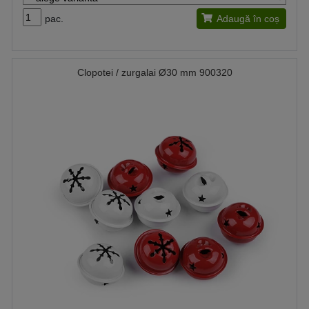
pac.
Adaugă în coș
Clopotei / zurgalai Ø30 mm 900320