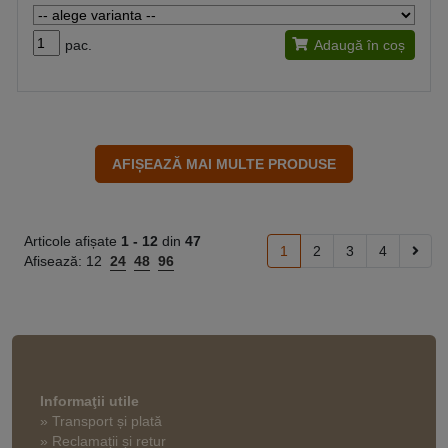
pac.
Adaugă în coș
Articole afișate
1 -
12
din
47
1
2
3
4
Afisează:
12
24
48
96
Informaţii utile
» Transport și plată
» Reclamații și retur