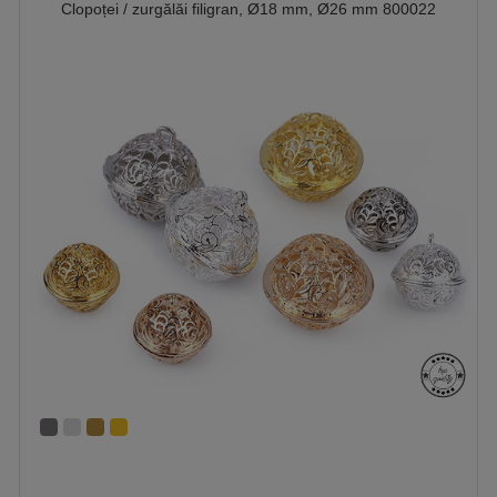
Clopoței / zurgălăi filigran, Ø18 mm, Ø26 mm 800022