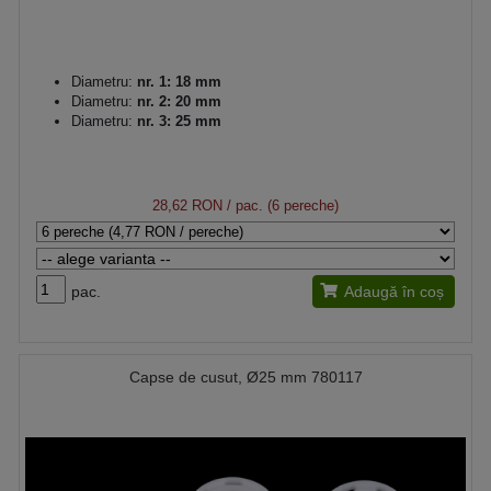
Diametru:
nr. 1: 18 mm
Diametru:
nr. 2: 20 mm
Diametru:
nr. 3: 25 mm
28,62 RON
/ pac. (6 pereche)
pac.
Adaugă în coș
Capse de cusut, Ø25 mm 780117