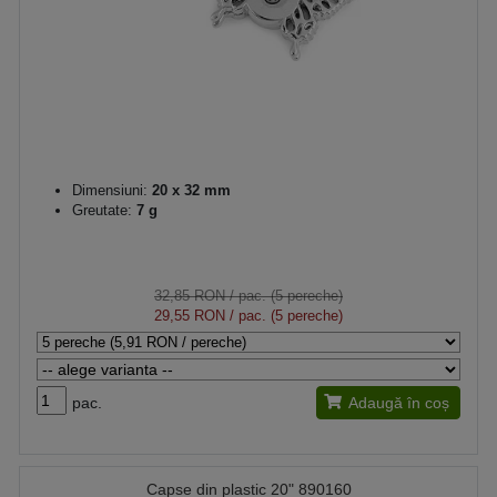
Dimensiuni:
20 x 32 mm
Greutate:
7 g
32,85 RON
/ pac. (5 pereche)
29,55 RON
/ pac. (5 pereche)
pac.
Adaugă în coș
Capse din plastic 20" 890160