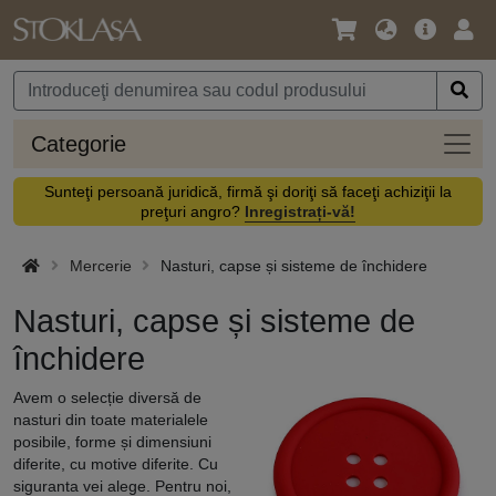
Limbă
Meniul
Cone
/
principal
vă
Monedă
Categ
Categorie
Sunteţi persoană juridică, firmă şi doriţi să faceţi achiziţii la
preţuri angro?
Inregistrați-vă!
Mercerie
Nasturi, capse și sisteme de închidere
Nasturi, capse și sisteme de
închidere
Avem o selecție diversă de
nasturi din toate materialele
posibile, forme și dimensiuni
diferite, cu motive diferite. Cu
siguranta vei alege. Pentru noi,