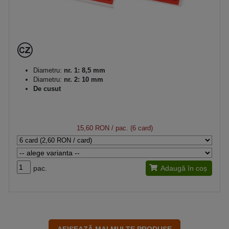
Diametru:
nr. 1: 8,5 mm
Diametru:
nr. 2: 10 mm
De cusut
15,60 RON
/ pac. (6 card)
pac.
Adaugă în coș