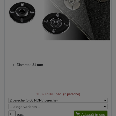
Diametru:
21 mm
11,32 RON
/ pac. (2 pereche)
pac.
Adaugă în coș