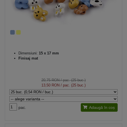
Dimensiuni:
15 x 17 mm
Finisaj mat
20,75 RON
/ pac. (25 buc.)
13,50 RON
/ pac. (25 buc.)
pac.
Adaugă în coș