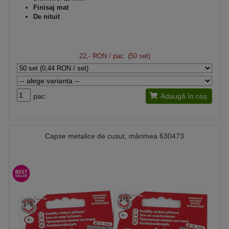
Finisaj mat
De nituit
22,- RON
/ pac. (50 set)
pac.
Adaugă în coș
Capse metalice de cusut, mărimea 630473