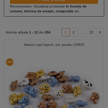
Recomandare: Vizualizați produsele
în funcție de
culoare, tehnica de creație, compoziție
etc.
Articole afișate
1 -
12
din
254
1
2
...
22
Nasturi copii iepure, urs, panda 120820
-35%