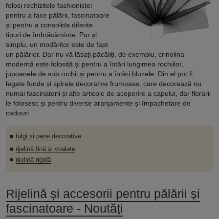
folosi rechizitele fashionistei
pentru a face pălării, fascinatoare
și pentru a consolida diferite
tipuri de îmbrăcăminte. Pur și
simplu, un modăritor este de fapt
un pălărier. Dar nu vă lăsați păcăliți, de exemplu, crinolina
modernă este folosită și pentru a întări lungimea rochiilor,
jupoanele de sub rochii și pentru a întări bluzele. Din el pot fi
legate funde și spirale decorative frumoase, care decorează nu
numai fascinatorii și alte articole de acoperire a capului, dar florarii
le folosesc și pentru diverse aranjamente și împachetare de
cadouri.
■
fulgi și pene decorative
■
rijelină fină și voalete
■
rijelină rigidă
Rijelină și accesorii pentru pălării și
fascinatoare - Noutăți