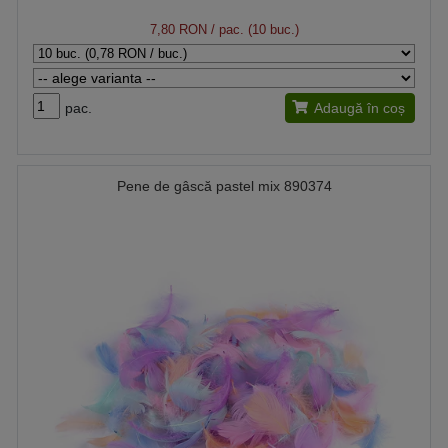
7,80 RON
/ pac. (10 buc.)
pac.
Adaugă în coș
Pene de gâscă pastel mix 890374