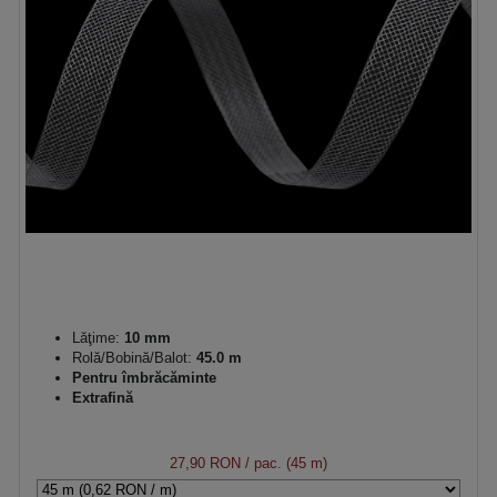
Lăţime:
10 mm
Rolă/Bobină/Balot:
45.0 m
Pentru îmbrăcăminte
Extrafină
27,90 RON
/ pac. (45 m)