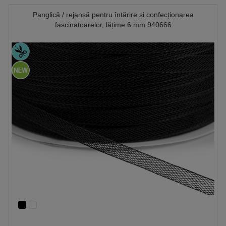
Panglică / rejansă pentru întărire și confecționarea
fascinatoarelor, lățime 6 mm 940666