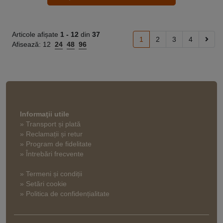
Articole afișate
1 -
12
din
37
1
2
3
4
Afisează:
12
24
48
96
Informaţii utile
» Transport și plată
» Reclamații și retur
» Program de fidelitate
» Întrebări frecvente
» Termeni și condiții
» Setări cookie
» Politica de confidențialitate