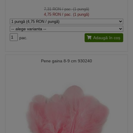
7,31 RON
/ pac. (1 pungă)
4,75 RON
/ pac. (1 pungă)
pac.
Adaugă în coș
Pene gaina 8-9 cm 930240