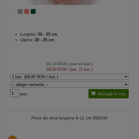
Lungime:
50 - 55 cm
Lăţime:
20 - 25 cm
91,73 RON
/ pac. (1 buc.)
68,80 RON
/ pac. (1 buc.)
pac.
Adaugă în coș
Pene de strut lungime 6-11 cm 890540