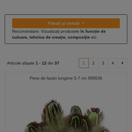
Filtrați și sortați
Recomandare: Vizualizați produsele
în funcție de
culoare, tehnica de creație, compoziție
etc.
Articole afișate
1 -
12
din
37
1
2
3
4
Pene de fazan lungime 5-7 cm 890536