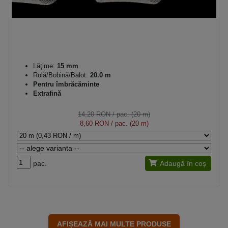
Lăţime:
15 mm
Rolă/Bobină/Balot:
20.0 m
Pentru îmbrăcăminte
Extrafină
14,20 RON
/ pac. (20 m)
8,60 RON
/ pac. (20 m)
pac.
Adaugă în coș