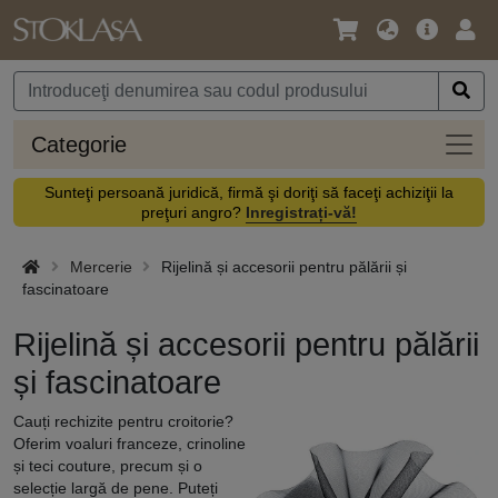
Limbă
Meniul
Cone
/
principal
vă
Monedă
Categ
Categorie
Sunteţi persoană juridică, firmă şi doriţi să faceţi achiziţii la
preţuri angro?
Inregistrați-vă!
Mercerie
Rijelină și accesorii pentru pălării și
fascinatoare
Rijelină și accesorii pentru pălării
și fascinatoare
Cauți rechizite pentru croitorie?
Oferim voaluri franceze, crinoline
și teci couture, precum și o
selecție largă de pene. Puteți