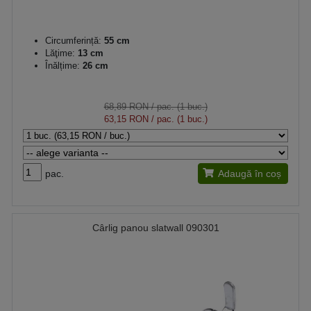
Circumferință:
55 cm
Lăţime:
13 cm
Înălțime:
26 cm
68,89 RON
/ pac. (1 buc.)
63,15 RON
/ pac. (1 buc.)
pac.
Adaugă în coș
Cârlig panou slatwall 090301