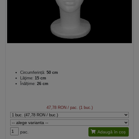
Circumferință:
50 cm
Lăţime:
15 cm
Înălțime:
26 cm
47,78 RON
/ pac. (1 buc.)
pac.
Adaugă în coș