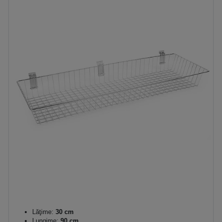
Lăţime:
30 cm
Lungime:
90 cm