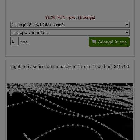
21,94 RON
/ pac. (1 pungă)
pac.
Adaugă în coș
Agățători / șoricei pentru etichete 17 cm (1000 buc) 940708