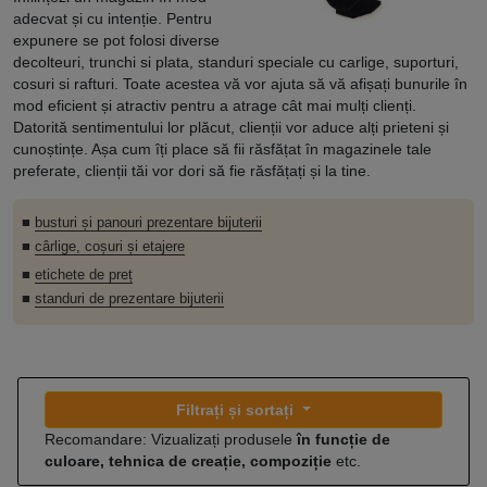
adecvat și cu intenție. Pentru
expunere se pot folosi diverse
decolteuri, trunchi si plata, standuri speciale cu carlige, suporturi,
cosuri si rafturi. Toate acestea vă vor ajuta să vă afișați bunurile în
mod eficient și atractiv pentru a atrage cât mai mulți clienți.
Datorită sentimentului lor plăcut, clienții vor aduce alți prieteni și
cunoștințe. Așa cum îți place să fii răsfățat în magazinele tale
preferate, clienții tăi vor dori să fie răsfățați și la tine.
■
busturi și panouri prezentare bijuterii
■
cârlige, coșuri și etajere
■
etichete de preț
■
standuri de prezentare bijuterii
Filtrați și sortați
Recomandare: Vizualizați produsele
în funcție de
culoare, tehnica de creație, compoziție
etc.