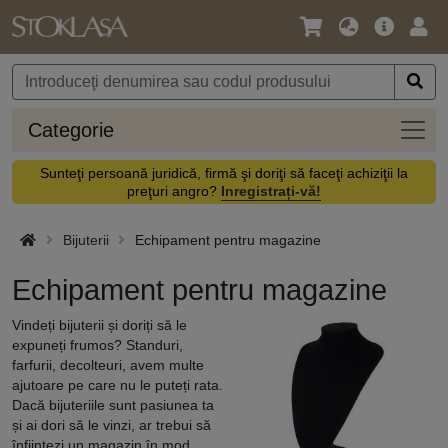
Limbă
Meniul
Cone
/
principal
vă
Monedă
Categ
Categorie
Sunteţi persoană juridică, firmă şi doriţi să faceţi achiziţii la
preţuri angro?
Inregistrați-vă!
Bijuterii
Echipament pentru magazine
Echipament pentru magazine
Vindeți bijuterii și doriți să le
expuneți frumos? Standuri,
farfurii, decolteuri, avem multe
ajutoare pe care nu le puteți rata.
Dacă bijuteriile sunt pasiunea ta
și ai dori să le vinzi, ar trebui să
înființezi un magazin în mod