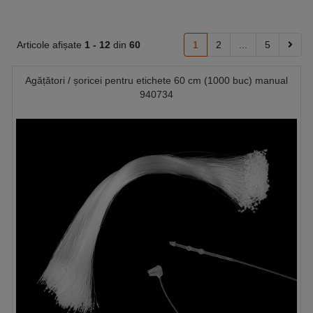
Articole afișate
1 -
12
din
60
1
2
...
5
Agățători / șoricei pentru etichete 60 cm (1000 buc) manual
940734