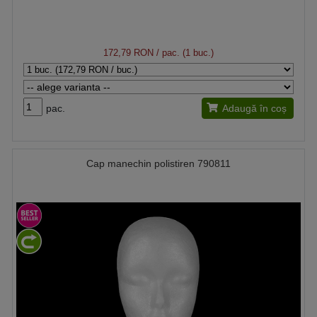
172,79 RON
/ pac. (1 buc.)
pac.
Adaugă în coș
Cap manechin polistiren 790811