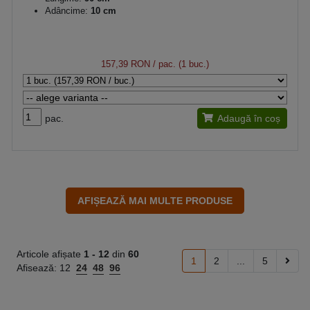
Adâncime:
10 cm
157,39 RON
/ pac. (1 buc.)
pac.
Adaugă în coș
Articole afișate
1 -
12
din
60
1
2
...
5
Afisează:
12
24
48
96