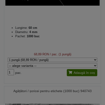
Lungime:
60 cm
Diametru:
4 mm
Pachet:
1000 buc
68,89 RON
/ pac. (1 pungă)
pac.
Adaugă în coș
Agățători / șoricei pentru etichete (1000 buc) 940743