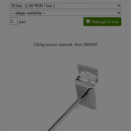
pac.
Adaugă în coș
Cârlig panou slatwall, 9cm 090960