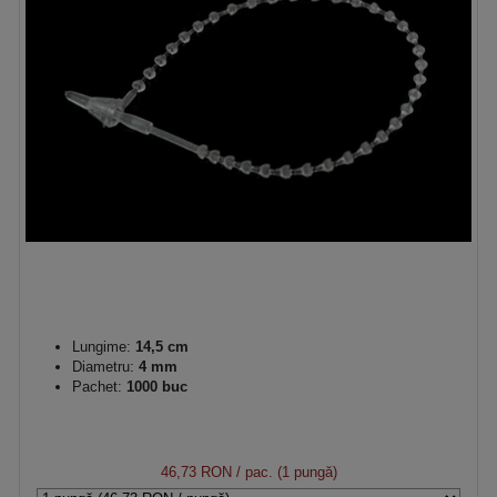
Lungime:
14,5 cm
Diametru:
4 mm
Pachet:
1000 buc
46,73 RON
/ pac. (1 pungă)