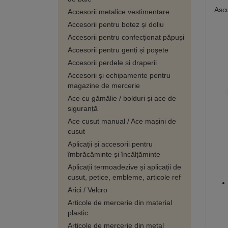
Ascu
Accesorii metalice vestimentare
Accesorii pentru botez și doliu
Accesorii pentru confecționat păpuși
Accesorii pentru genți și poşete
Accesorii perdele și draperii
Accesorii și echipamente pentru
magazine de mercerie
Ace cu gămălie / bolduri și ace de
siguranță
Ace cusut manual / Ace mașini de
cusut
Aplicații și accesorii pentru
îmbrăcăminte și încălțăminte
Aplicații termoadezive și aplicații de
cusut, petice, embleme, articole ref
Arici / Velcro
Articole de mercerie din material
plastic
Articole de mercerie din metal