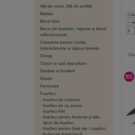
Aţă de cusut, Ață de surfilat
Batiste
Benzi bias
Benzi din bumbac, rejanse și benzi
reflectorizante
Catarame pentru curele,
îmbrăcăminte și clipsuri bretele
Ciu
Chingi
Coșuri și cutii depozitare
Dantele și broderii
Elastic
Fermoare
Foarfeci
foarfeci de croitorie
foarfeci de uz casnic
foarfeci KAI
foarfeci pentru festonat și alte
tipuri de foarfeci
foarfeci pentru tăiat ațe / ciupitori
forfecuțe manichiură