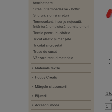
fascinatoare
Strasuri termoadezive - hotfix
Șnururi, sfori și șireturi
Termocolant, inserţie neţesută,
întăritură, umplutură, pernițe umeri
Textile pentru bucătărie
Tricot elastic și manșete
Tricotat și croșetat
Truse de cusut
Vânzare resturi materiale
Materiale textile
Hobby Creativ
Mărgele și accesorii
Bijuterii
Accesorii modă