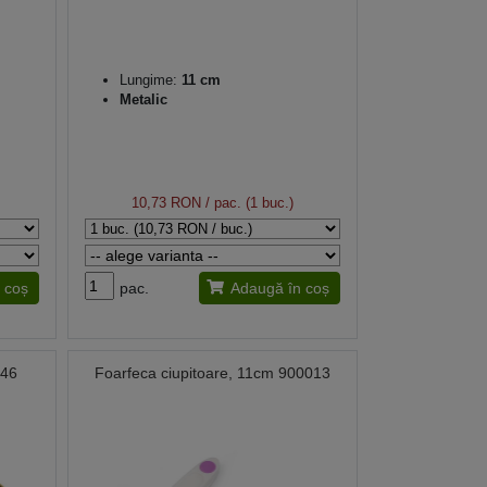
Lungime:
11 cm
Metalic
10,73 RON
/ pac. (1 buc.)
 coș
pac.
Adaugă în coș
146
Foarfeca ciupitoare, 11cm 900013