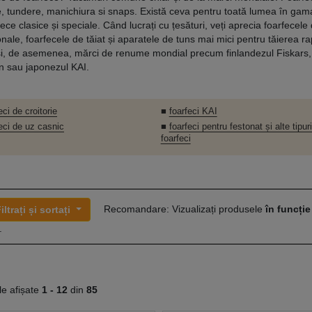
ie, tundere, manichiura si snaps. Există ceva pentru toată lumea în gam
ece clasice și speciale. Când lucrați cu țesături, veți aprecia foarfecele 
nale, foarfecele de tăiat și aparatele de tuns mai mici pentru tăierea rap
si, de asemenea, mărci de renume mondial precum finlandezul Fiskars
n sau japonezul KAI.
eci de croitorie
■
foarfeci KAI
eci de uz casnic
■
foarfeci pentru festonat și alte tipur
foarfeci
Recomandare: Vizualizați produsele
în funcție
iltrați și sortați
.
le afișate
1 -
12
din
85