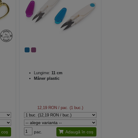
Lungime:
11 cm
Mâner plastic
12,19 RON
/ pac. (1 buc.)
 coș
pac.
Adaugă în coș