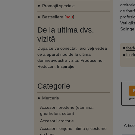
croitor
Promoţii speciale
de foarf
Bestsellere [
nou
]
profesio
Veți gă
De la ultima dvs.
Solinge
vizită
După ce vă conectați, aici veți vedea
■
foarf
ce a apărut nou de la ultima
■
foarf
dumneavoastră vizită. Produse noi,
Reduceri, Inspirație.
Categorie
F
Mercerie
etc
Accesorii broderie (etamină,
gherhefuri, seturi)
Accesorii croitorie
Artico
Accesorii lenjerie intima și costume
de baie