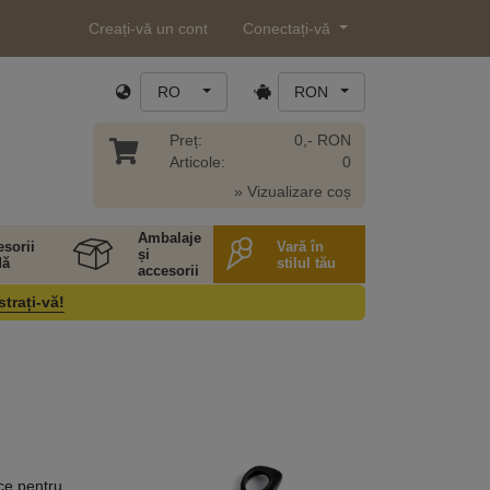
Creați-vă un cont
Conectați-vă
RO
RON
Preț:
0,- RON
Articole:
0
» Vizualizare coș
Ambalaje
sorii
Vară în
și
ă
stilul tău
accesorii
strați-vă!
ce pentru