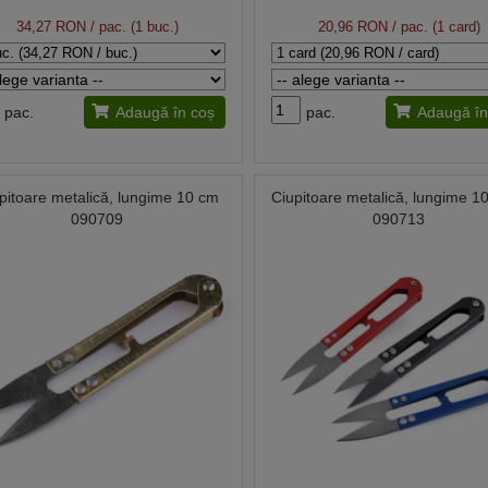
34,27 RON
/ pac. (1 buc.)
20,96 RON
/ pac. (1 card)
pac.
Adaugă în coș
pac.
Adaugă în
pitoare metalică, lungime 10 cm
Ciupitoare metalică, lungime 1
090709
090713