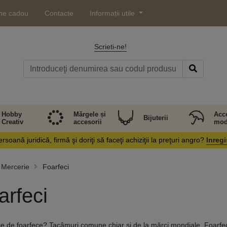
ne cadou
Contacte
Informații utile
Scrieti-ne!
Hobby
Mărgele și
Acce
Bijuterii
Creativ
accesorii
mod
rsoană juridică, firmă şi doriţi să faceţi achiziţii la preţuri angro?
Inregi
Mercerie
Foarfeci
arfeci
ie de foarfece? Tacâmuri comune chiar și de la mărci mondiale. Foarfe