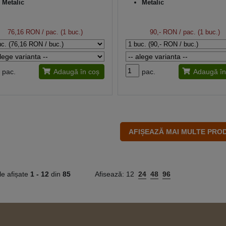
Metalic
Metalic
76,16 RON
/ pac. (1 buc.)
90,- RON
/ pac. (1 buc.)
pac.
Adaugă în coș
pac.
Adaugă în
le afișate
1 -
12
din
85
Afisează:
12
24
48
96