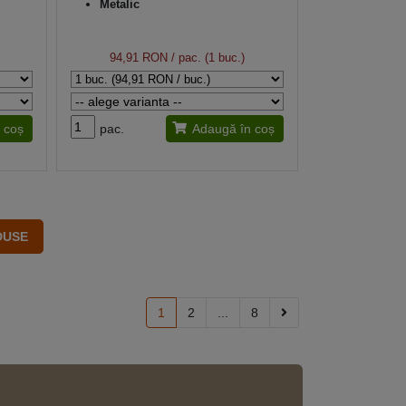
Metalic
94,91 RON
/ pac. (1 buc.)
 coș
pac.
Adaugă în coș
1
2
...
8