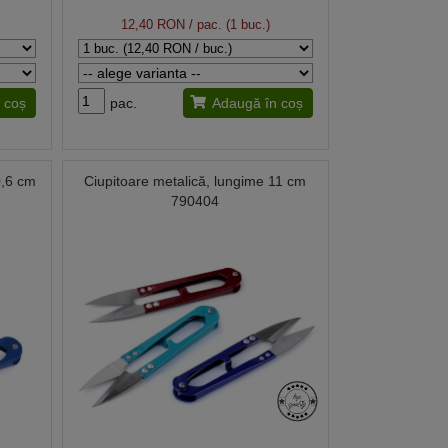
12,40 RON
/ pac. (1 buc.)
 coș
pac.
Adaugă în coș
0,6 cm
Ciupitoare metalică, lungime 11 cm
790404