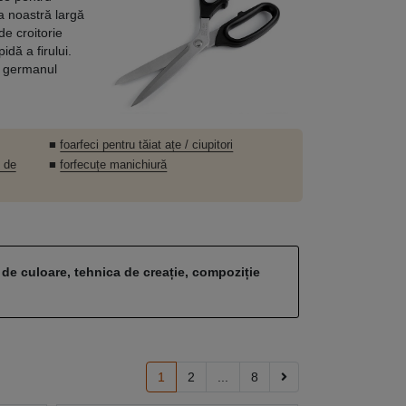
a noastră largă
de croitorie
idă a firului.
, germanul
■
foarfeci pentru tăiat ațe / ciupitori
i de
■
forfecuțe manichiură
 de culoare, tehnica de creație, compoziție
1
2
...
8