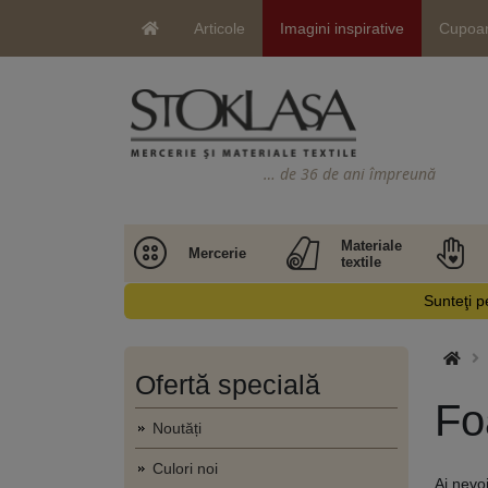
Articole
Imagini inspirative
Cupoa
… de 36 de ani împreună
Materiale
Mercerie
textile
Sunteţi pe
Ofertă specială
Fo
Noutăți
Culori noi
Ai nevo