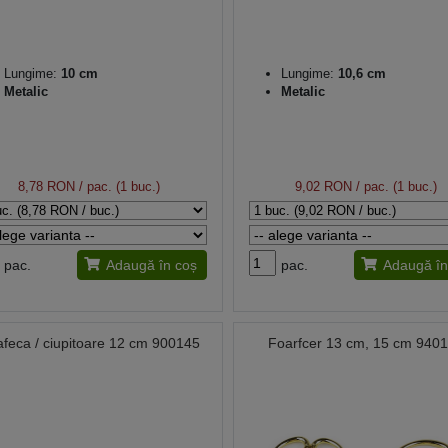
Lungime:
10 cm
Lungime:
10,6 cm
Metalic
Metalic
8,78 RON
/ pac. (1 buc.)
9,02 RON
/ pac. (1 buc.)
pac.
Adaugă în coș
pac.
Adaugă în
feca / ciupitoare 12 cm 900145
Foarfcer 13 cm, 15 cm 940