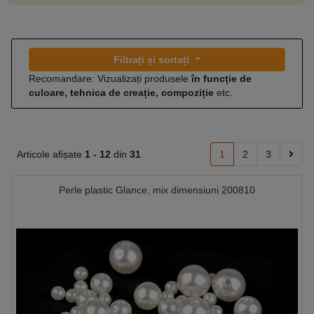
Filtrați și sortați
Recomandare: Vizualizați produsele
în funcție de
culoare, tehnica de creație, compoziție
etc.
Articole afișate
1 -
12
din
31
1
2
3
Perle plastic Glance, mix dimensiuni 200810