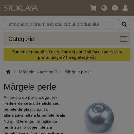
Limbă
Meniul
Cone
/
principal
vă
Monedă
Categ
Categorie
Sunteţi persoană juridică, firmă şi doriţi să faceţi achiziţii la
preţuri angro?
Inregistrați-vă!
Mărgele și accesorii
Mărgele perle
Mărgele perle
Ai nevoie de perle elegante?
Perlele de ceară de sticlă sau
perlele de plastic sunt o
alternativă ieftină la perlele reale.
Nu știi diferența. Imitațiile de
perle sunt o copie fidelă a
perlelor reale. Sunt accesibile și