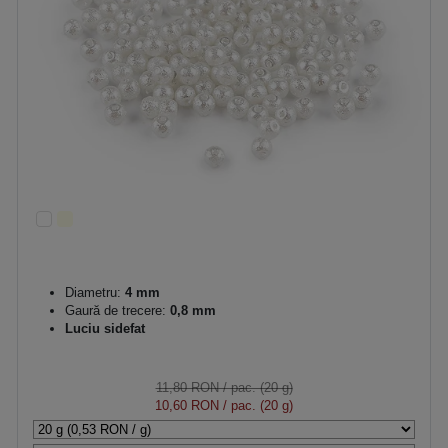
Diametru:
4 mm
Gaură de trecere:
0,8 mm
Luciu sidefat
11,80 RON
/ pac. (20 g)
10,60 RON
/ pac. (20 g)