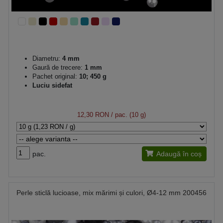
Diametru:
4 mm
Gaură de trecere:
1 mm
Pachet original:
10; 450 g
Luciu sidefat
12,30 RON
/ pac. (10 g)
pac.
Adaugă în coș
Perle sticlă lucioase, mix mărimi și culori, Ø4-12 mm 200456