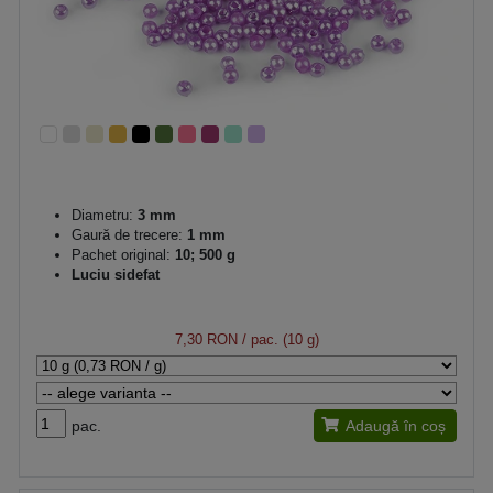
Diametru:
3 mm
Gaură de trecere:
1 mm
Pachet original:
10; 500 g
Luciu sidefat
7,30 RON
/ pac. (10 g)
pac.
Adaugă în coș