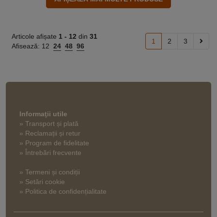
Articole afișate
1 -
12
din
31
1
2
3
Afisează:
12
24
48
96
Informaţii utile
» Transport și plată
» Reclamații și retur
» Program de fidelitate
» Întrebări frecvente
» Termeni și condiții
» Setări cookie
» Politica de confidențialitate