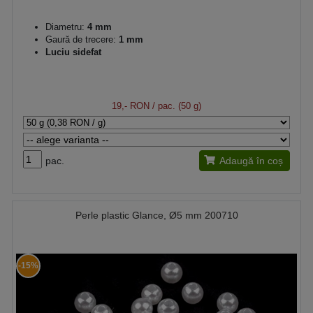
Diametru:
4 mm
Gaură de trecere:
1 mm
Luciu sidefat
19,- RON
/ pac. (50 g)
pac.
Adaugă în coș
Perle plastic Glance, Ø5 mm 200710
-15%