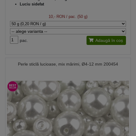
Luciu sidefat
10,- RON
/ pac. (50 g)
pac.
Adaugă în coș
Perle sticlă lucioase, mix mărimi, Ø4-12 mm 200454