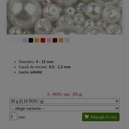
Diametru:
4 - 12 mm
Gaură de trecere:
0,5 - 1,2 mm
Luciu sidefat
9,- RON
/ pac. (50 g)
pac.
Adaugă în coș