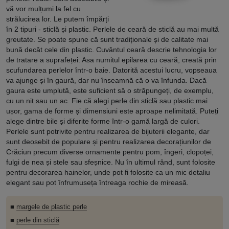
vă vor mulțumi la fel cu
strălucirea lor. Le putem împărți
în 2 tipuri - sticlă și plastic. Perlele de ceară de sticlă au mai multă
greutate. Se poate spune că sunt tradiționale și de calitate mai
bună decât cele din plastic. Cuvântul ceară descrie tehnologia lor
de tratare a suprafeței. Asa numitul epilarea cu ceară, creată prin
scufundarea perlelor într-o baie. Datorită acestui lucru, vopseaua
va ajunge și în gaură, dar nu înseamnă că o va înfunda. Dacă
gaura este umplută, este suficient să o străpungeți, de exemplu,
cu un nit sau un ac. Fie că alegi perle din sticlă sau plastic mai
ușor, gama de forme și dimensiuni este aproape nelimitată. Puteți
alege dintre bile și diferite forme într-o gamă largă de culori.
Perlele sunt potrivite pentru realizarea de bijuterii elegante, dar
sunt deosebit de populare și pentru realizarea decorațiunilor de
Crăciun precum diverse ornamente pentru pom, îngeri, clopoței,
fulgi de nea și stele sau sfeșnice. Nu în ultimul rând, sunt folosite
pentru decorarea hainelor, unde pot fi folosite ca un mic detaliu
elegant sau pot înfrumuseța întreaga rochie de mireasă.
■
margele de plastic perle
■
perle din sticlă