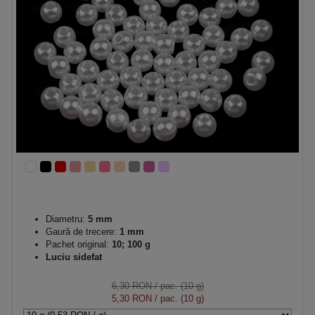
Diametru:
5 mm
Gaură de trecere:
1 mm
Pachet original:
10; 100 g
Luciu sidefat
6,30 RON
/ pac. (10 g)
5,30 RON
/ pac. (10 g)