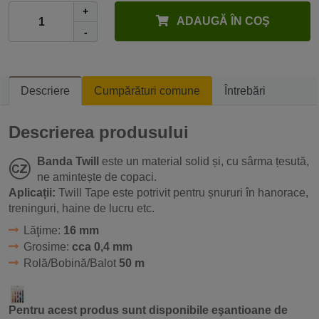
+
ADAUGĂ ÎN COŞ
-
Descriere
Cumpărături comune
Întrebări
Descrierea produsului
Banda Twill
este un material solid și, cu sârma țesută,
ne amintește de copaci.
Aplicații:
Twill Tape este potrivit pentru șnururi în hanorace,
treninguri, haine de lucru etc.
Lăţime:
16 mm
Grosime:
cca 0,4 mm
Rolă/Bobină/Balot
50 m
Pentru acest produs sunt disponibile eşantioane de