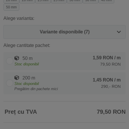
20 mm
20 mm
25 mm
25 mm
30 mm
30 mm
40 mm
50 mm
Alege varianta:
Variante disponibile (7)
Alege cantitate pachet:
1,59 RON
/ m
50 m
Stoc disponibil
79,50 RON
200 m
1,45 RON
/ m
Stoc disponibil
290,- RON
Pregătim din pachete mici
Preț cu TVA
79,50 RON