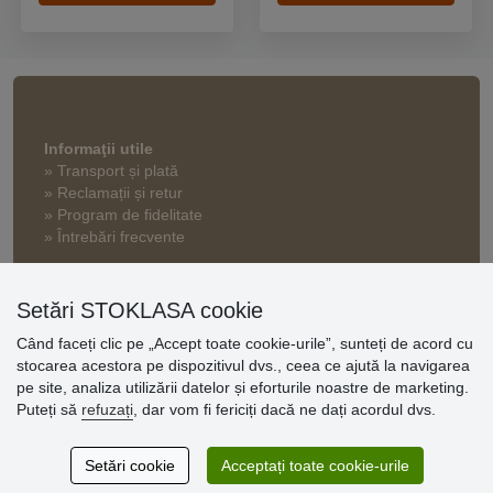
Informaţii utile
» Transport și plată
» Reclamații și retur
» Program de fidelitate
» Întrebări frecvente
» Termeni și condiții
» Setări cookie
Setări STOKLASA cookie
» Politica de confidențialitate
Când faceți clic pe „Accept toate cookie-urile”, sunteți de acord cu
stocarea acestora pe dispozitivul dvs., ceea ce ajută la navigarea
pe site, analiza utilizării datelor și eforturile noastre de marketing.
Opinii
Puteți să
refuzați
, dar vom fi fericiți dacă ne dați acordul dvs.
clienți
Setări cookie
Acceptați toate cookie-urile
Excellent service