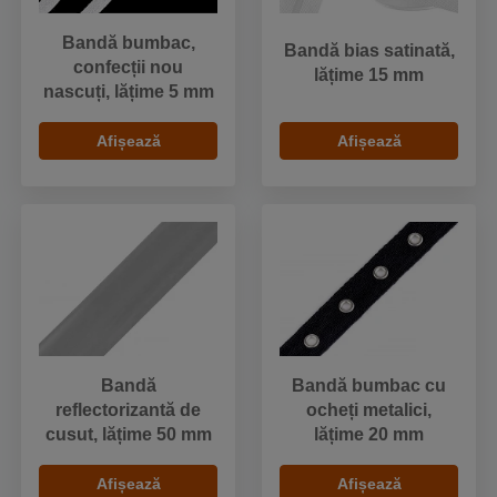
Bandă bumbac,
Bandă bias satinată,
confecții nou
lățime 15 mm
nascuți, lățime 5 mm
Afișează
Afișează
Bandă
Bandă bumbac cu
reflectorizantă de
ocheți metalici,
cusut, lățime 50 mm
lățime 20 mm
Afișează
Afișează