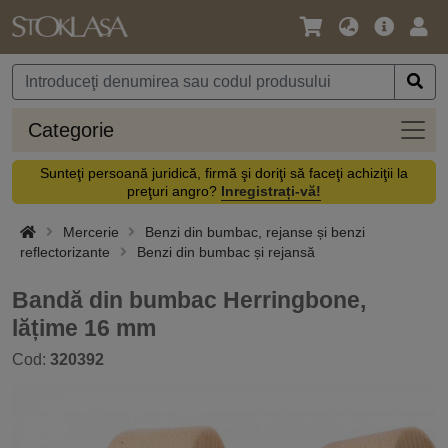
Limbă
Meniul
Cone
/
principal
vă
Monedă
Categ
Categorie
Sunteţi persoană juridică, firmă şi doriţi să faceţi achiziţii la
preţuri angro?
Inregistrați-vă!
Mercerie
Benzi din bumbac, rejanse și benzi
reflectorizante
Benzi din bumbac și rejansă
Bandă din bumbac Herringbone,
lățime 16 mm
Cod:
320392