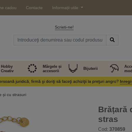
ne cadou
Contacte
Informații utile
Scrieti-ne!
Hobby
Mărgele și
Acce
Bijuterii
Creativ
accesorii
mod
rsoană juridică, firmă şi doriţi să faceţi achiziţii la preţuri angro?
Inregi
 și cu strasuri
Brățară 
stras
Cod:
370859