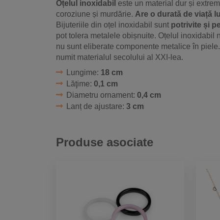
Oțelul inoxidabil
este un material dur și extrem 
coroziune și murdărie.
Are o durată de viață 
Bijuteriile din oțel inoxidabil sunt
potrivite și p
pot tolera metalele obișnuite. Oțelul inoxidabil 
nu sunt eliberate componente metalice în piele. 
numit materialul secolului al XXI-lea.
Lungime:
18 cm
Lăţime:
0,1 cm
Diametru ornament:
0,4 cm
Lanț de ajustare:
3 cm
Produse asociate