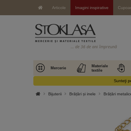
Articole
Imagini inspirative
Cupoa
… de 36 de ani împreună
Materiale
Mercerie
textile
Sunteţi pe
Bijuterii
Brățări și inele
Brățări metalice