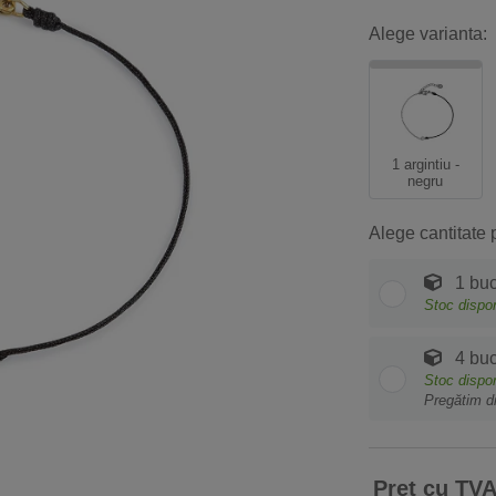
Alege varianta:
1 argintiu -
negru
Alege cantitate 
1 buc
Stoc dispon
4 buc
Stoc dispon
Pregătim d
Preț cu TV