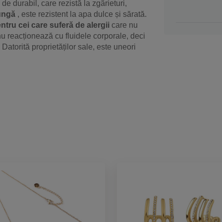
de durabil, care rezistă la zgârieturi,
lungă
, este rezistent la apa dulce și sărată.
entru cei care suferă de alergii
care nu
nu reacționează cu fluidele corporale, deci
Datorită proprietăților sale, este uneori