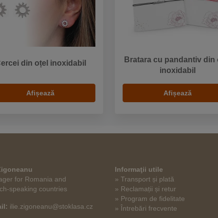
Bratara cu pandantiv din 
ercei din oțel inoxidabil
inoxidabil
Afișează
Afișează
 Zigoneanu
Informaţii utile
ger for Romania and
» Transport și plată
ch-speaking countries
» Reclamații și retur
» Program de fidelitate
il:
ilie.zigoneanu@stoklasa.cz
» Întrebări frecvente