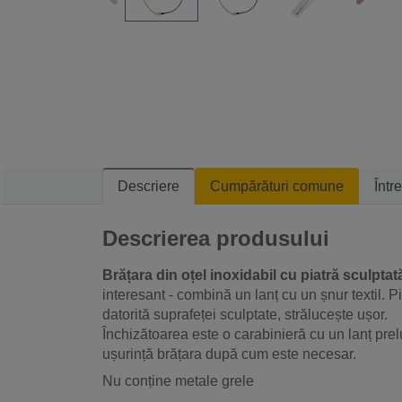
Descriere
Cumpărături comune
Într
Descrierea produsului
Brățara din oțel inoxidabil cu piatră sculptat
interesant - combină un lanț cu un șnur textil. Pi
datorită suprafeței sculptate, strălucește ușor.
Închizătoarea este o carabinieră cu un lanț prelun
ușurință brățara după cum este necesar.
Nu conține metale grele