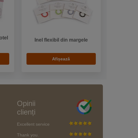
otel
Inel flexibil din margele
Afișează
Opinii
clienți
Excellent service
Thank you.