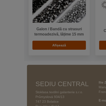
Galon / Bandă cu strasuri
C
termoadezivă, lățime 15 mm
Afișează
SEDIU CENTRAL
Ilie
Mana
Fren
Stoklasa textilní galanterie s.r.o.
Průmyslová 934/13
E-ma
747 23 Bolatice