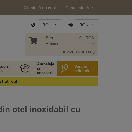
Creați-vă un cont
Conectați-vă
RO
RON
Preț:
0,- RON
Articole:
0
» Vizualizare coș
Ambalaje
sorii
Vară în
și
ă
stilul tău
accesorii
strați-vă!
din oțel inoxidabil cu