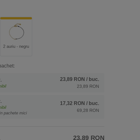
2 auriu - negru
pachet:
23,89 RON
/ buc.
.
ibil
23,89 RON
.
17,32 RON
/ buc.
ibil
69,28 RON
in pachete mici
A
23,89 RON