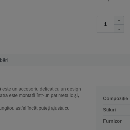
+
-
ebări
ă
este un accesoriu delicat cu un design
atra este montată într-un pat metalic și,
Compoziţie
gitor, astfel încât puteți ajusta cu
Stiluri
Furnizor