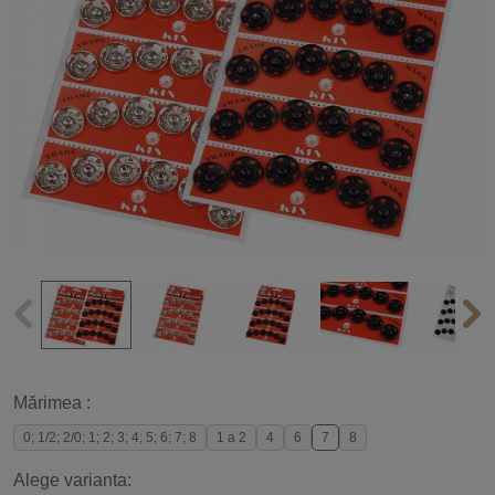
Mărimea :
0; 1/2; 2/0; 1; 2; 3; 4; 5; 6; 7; 8
1 a 2
4
6
7
8
Alege varianta: