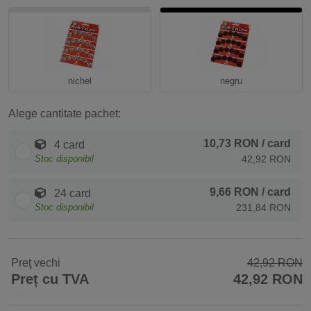
nichel
negru
Alege cantitate pachet:
10,73 RON
/ card
4 card
Stoc disponibil
42,92 RON
9,66 RON
/ card
24 card
Stoc disponibil
231,84 RON
Preţ vechi
42,92 RON
Preț cu TVA
42,92 RON