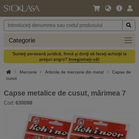
Limbă
Meniul
Cone
/
principal
vă
Monedă
Categ
Categorie
Sunteţi persoană juridică, firmă şi doriţi să faceţi achiziţii la
preţuri angro?
Inregistrați-vă!
Mercerie
Articole de mercerie din metal
Capse de
cusut
Capse metalice de cusut, mărimea 7
Cod:
630098