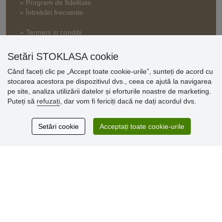
» Program de fidelitate
» Întrebări frecvente
» Termeni și condiții
» Setări cookie
» Politica de confidențialitate
Setări STOKLASA cookie
Când faceți clic pe „Accept toate cookie-urile”, sunteți de acord cu
stocarea acestora pe dispozitivul dvs., ceea ce ajută la navigarea
Opinii
pe site, analiza utilizării datelor și eforturile noastre de marketing.
clienți
Puteți să
refuzați
, dar vom fi fericiți dacă ne dați acordul dvs.
Excellent service
Setări cookie
Acceptați toate cookie-urile
Thank you.
Comentarii 159
* Nu verificăm recenziile