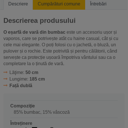
Descriere
Cumpărături comune
Întrebări
Descrierea produsului
O eșarfă de vară din bumbac
este un accesoriu ușor și
vaporos, care se potrivește atât cu haine casual, cât și cu
cele mai elegante. O poți folosi cu o jachetă, o bluză, un
pulover și o rochie. Este potrivită și pentru călătorii, când
servește ca protecție ușoară împotriva vântului sau ca o
completare la o ținută de vară.
Lăţime:
50 cm
Lungime:
185 cm
Față dublă
Compoziţie
85% bumbac, 15% vâscoză
Întreținere