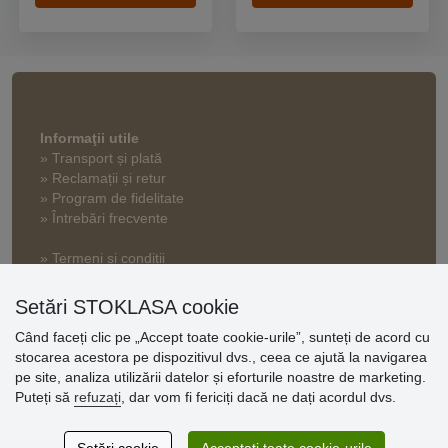
Informaţii utile
» Transport și plată
» Reclamații și retur
» Program de fidelitate
» Întrebări frecvente
» Termeni și condiții
» Setări cookie
» Politica de confidențialitate
Setări STOKLASA cookie
Când faceți clic pe „Accept toate cookie-urile”, sunteți de acord cu
stocarea acestora pe dispozitivul dvs., ceea ce ajută la navigarea
Opinii
pe site, analiza utilizării datelor și eforturile noastre de marketing.
clienți
Puteți să
refuzați
, dar vom fi fericiți dacă ne dați acordul dvs.
Excellent service