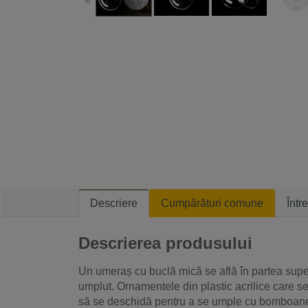
Descriere
Cumpărături comune
Într
Descrierea produsului
Un umeraș cu buclă mică se află în partea super
umplut. Ornamentele din plastic acrilice care s
să se deschidă pentru a se umple cu bomboanel