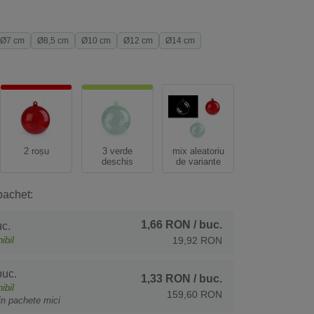
Ø7 cm
Ø8,5 cm
Ø10 cm
Ø12 cm
Ø14 cm
2 roșu
3 verde
mix aleatoriu
deschis
de variante
pachet:
1,66 RON
/ buc.
c.
ibil
19,92 RON
uc.
1,33 RON
/ buc.
ibil
159,60 RON
in pachete mici