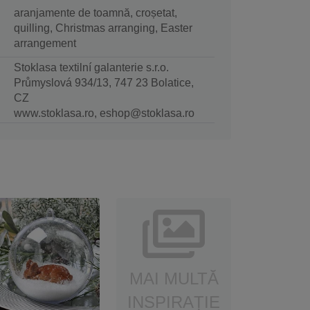
aranjamente de toamnă, croșetat,
quilling, Christmas arranging, Easter
arrangement
Stoklasa textilní galanterie s.r.o.
Průmyslová 934/13, 747 23 Bolatice,
CZ
www.stoklasa.ro, eshop@stoklasa.ro
MAI MULTĂ
INSPIRAȚIE