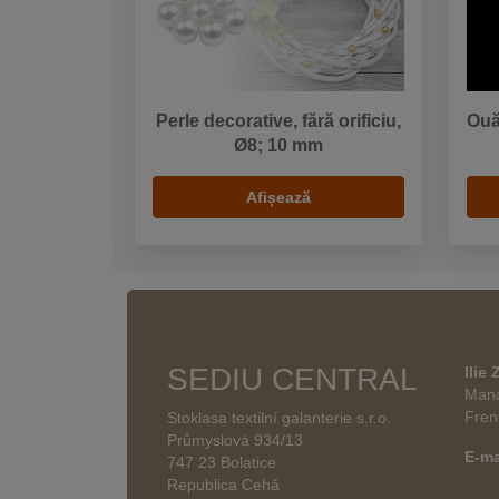
Perle decorative, fără orificiu,
Ouă
Ø8; 10 mm
Afișează
SEDIU CENTRAL
Ilie
Mana
Fren
Stoklasa textilní galanterie s.r.o.
Průmyslová 934/13
E-ma
747 23 Bolatice
Republica Cehă