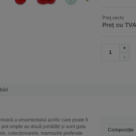
Preţ vechi
Preț cu TV
+
-
ebări
ioară a ornamentului acrilic care poate fi
e pot umple au două jumătăți și sunt gata
Compoziţie
e, colecționarele, marmurile preferate