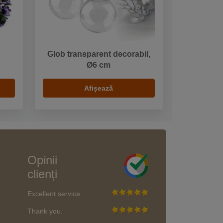
Glob transparent decorabil,
Ø6 cm
Afișează
Opinii
clienți
Excellent service
Thank you.