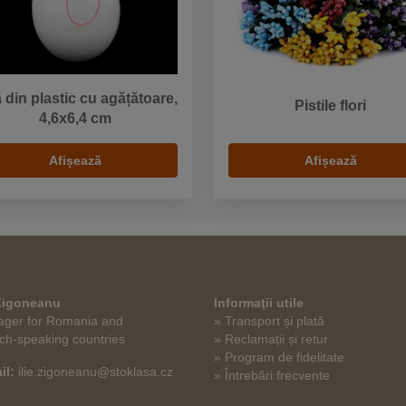
 din plastic cu agățătoare,
Pistile flori
4,6x6,4 cm
Afișează
Afișează
 Zigoneanu
Informaţii utile
ger for Romania and
» Transport și plată
ch-speaking countries
» Reclamații și retur
» Program de fidelitate
il:
ilie.zigoneanu@stoklasa.cz
» Întrebări frecvente