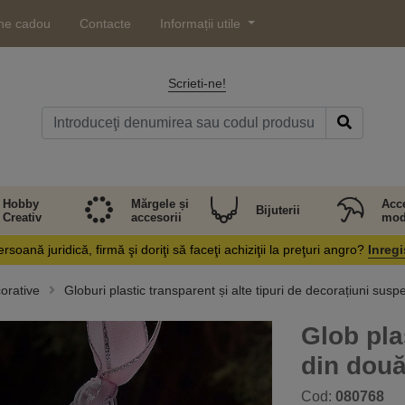
ne cadou
Contacte
Informații utile
Scrieti-ne!
Hobby
Mărgele și
Acce
Bijuterii
Creativ
accesorii
mod
rsoană juridică, firmă şi doriţi să faceţi achiziţii la preţuri angro?
Inregi
orative
Globuri plastic transparent și alte tipuri de decorațiuni susp
Glob pla
din două
Cod:
080768