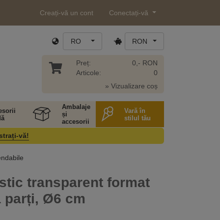
Creați-vă un cont
Conectați-vă
RO
RON
Preț:
0,- RON
Articole:
0
» Vizualizare coș
Ambalaje
sorii
Vară în
și
ă
stilul tău
accesorii
strați-vă!
endabile
stic transparent format
 parți, Ø6 cm