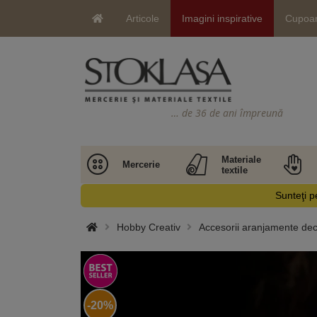
Articole
Imagini inspirative
Cupoa
… de 36 de ani împreună
Materiale
Mercerie
textile
Sunteţi pe
Hobby Creativ
Accesorii aranjamente dec
-20%