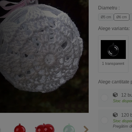
Diametru :
Ø5 cm
Ø6 cm
Alege varianta:
1 transparent
Alege cantitate 
12 bu
Stoc dispon
120 b
Stoc dispon
Pregătim d