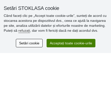
» Setări cookie
» Politica de confidențialitate
Setări STOKLASA cookie
Când faceți clic pe „Accept toate cookie-urile”, sunteți de acord cu
stocarea acestora pe dispozitivul dvs., ceea ce ajută la navigarea
Opinii
pe site, analiza utilizării datelor și eforturile noastre de marketing.
clienți
Puteți să
refuzați
, dar vom fi fericiți dacă ne dați acordul dvs.
Excellent service
Setări cookie
Acceptați toate cookie-urile
Thank you.
Comentarii 159
* Nu verificăm recenziile