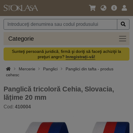
Limbă
Meniul
Cone
/
principal
vă
Monedă
Categ
Categorie
Sunteţi persoană juridică, firmă şi doriţi să faceţi achiziţii la
preţuri angro?
Inregistrați-vă!
Mercerie
Panglici
Panglici din tafta - produs
cehesc
Panglică tricoloră Cehia, Slovacia,
lățime 20 mm
Cod:
410004