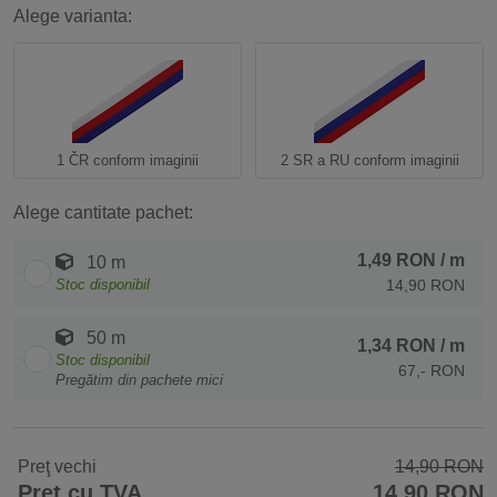
Alege varianta:
1 ČR conform imaginii
2 SR a RU conform imaginii
Alege cantitate pachet:
1,49 RON
/ m
10 m
Stoc disponibil
14,90 RON
50 m
1,34 RON
/ m
Stoc disponibil
67,- RON
Pregătim din pachete mici
Preţ vechi
14,90 RON
Preț cu TVA
14,90 RON