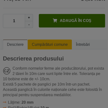
+
ADAUGĂ ÎN COŞ
-
Descriere
Cumpărături comune
Întrebări
Descrierea produsului
Conform normelor ferme ale producătorului, pot exista
2 tăieri în 10m care sunt lipite între ele. Toleranța pe
10 bobine este de +/- 10cm.
Există 5 pachete de panglici pe 10m într-un pachet.
Această panglică în culorile naționale cehe este folosită în
principal pentru suspendarea medaliilor.
Lăţime:
20 mm
Rolă/Bobină/Balot
10 m