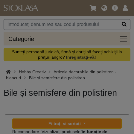
Limbă
Meniul
Cone
/
principal
vă
Monedă
Categ
Categorie
Sunteţi persoană juridică, firmă şi doriţi să faceţi achiziţii la
preţuri angro?
Inregistrați-vă!
Hobby Creativ
Articole decorabile din polistiren -
blancuri
Bile și semisfere din polistiren
Bile și semisfere din polistiren
Filtrați și sortați
Recomandare: Vizualizați produsele
în funcție de