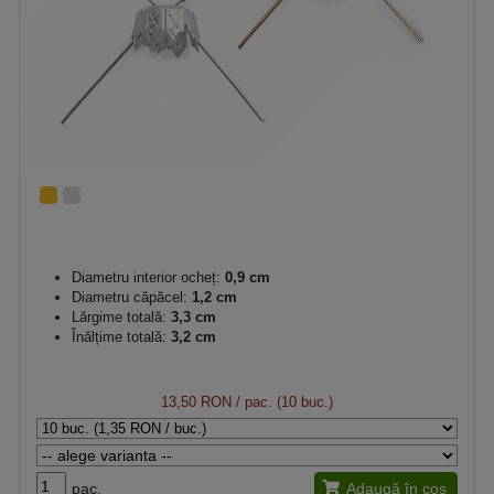
Diametru interior ocheț:
0,9 cm
Diametru căpăcel:
1,2 cm
Lărgime totală:
3,3 cm
Înălțime totală:
3,2 cm
13,50 RON
/ pac. (10 buc.)
pac.
Adaugă în coș