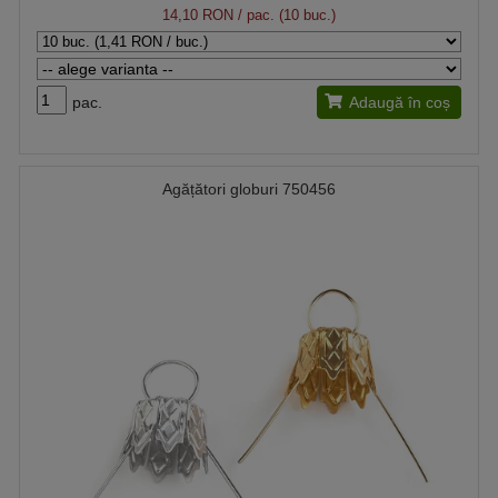
14,10 RON
/ pac. (10 buc.)
pac.
Adaugă în coș
Agățători globuri 750456