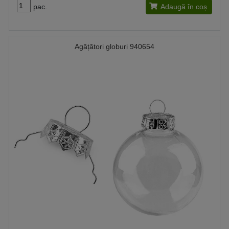
pac.
Adaugă în coș
Agățători globuri 940654