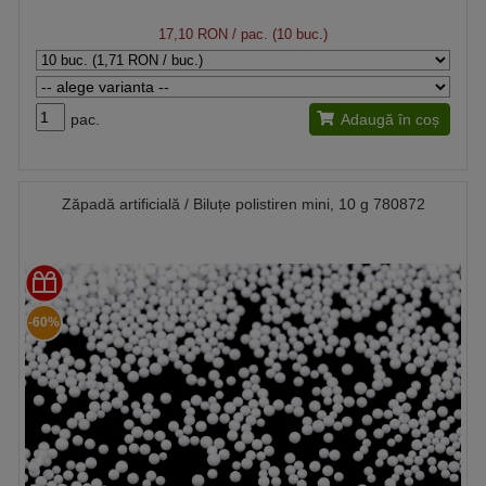
17,10 RON
/ pac. (10 buc.)
pac.
Adaugă în coș
Zăpadă artificială / Biluțe polistiren mini, 10 g 780872
-60%