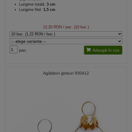
Lungime totală:
3 cm
Lungime filet:
1,5 cm
12,20 RON
/ pac. (10 buc.)
pac.
Adaugă în coș
Agățători globuri 930412