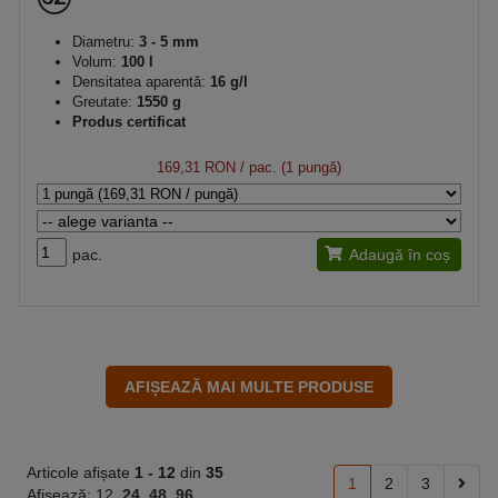
Diametru:
3 - 5 mm
Volum:
100 l
Densitatea aparentă:
16 g/l
Greutate:
1550 g
Produs certificat
169,31 RON
/ pac. (1 pungă)
pac.
Adaugă în coș
Articole afișate
1 -
12
din
35
1
2
3
Afisează:
12
24
48
96