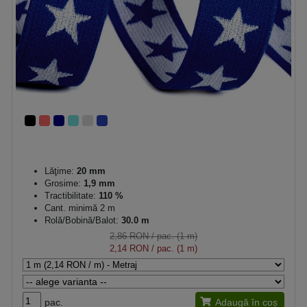
Lăţime:
20 mm
Grosime:
1,9 mm
Tractibilitate:
110 %
Cant. minimă 2 m
Rolă/Bobină/Balot:
30.0 m
2,86 RON
/ pac. (1 m)
2,14 RON
/ pac. (1 m)
pac.
Adaugă în coș