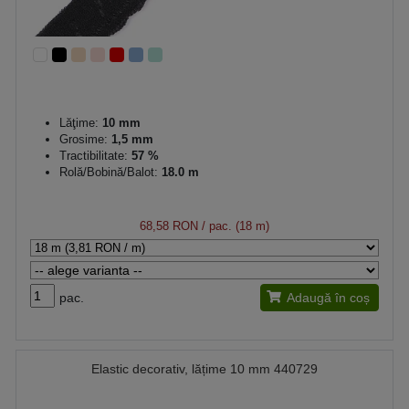
Lăţime:
10 mm
Grosime:
1,5 mm
Tractibilitate:
57 %
Rolă/Bobină/Balot:
18.0 m
68,58 RON
/ pac. (18 m)
pac.
Adaugă în coș
Elastic decorativ, lățime 10 mm 440729