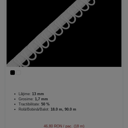
Lăţime:
13 mm
Grosime:
1,7 mm
Tractibilitate:
50 %
Rolă/Bobină/Balot:
18.0 m, 90.0 m
46,80 RON
/ pac. (18 m)