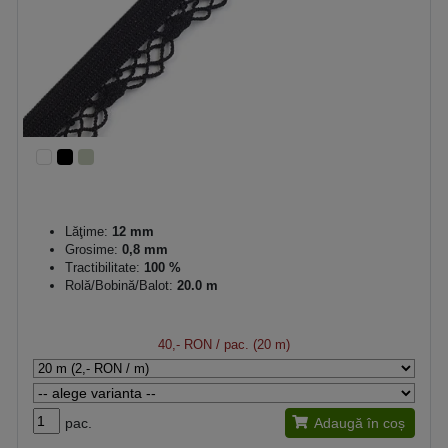
Lăţime:
12 mm
Grosime:
0,8 mm
Tractibilitate:
100 %
Rolă/Bobină/Balot:
20.0 m
40,- RON
/ pac. (20 m)
pac.
Adaugă în coș