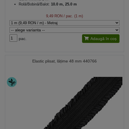
Rolă/Bobină/Balot:
10.0 m, 25.0 m
9,49 RON
/ pac. (1 m)
pac.
Adaugă în coș
Elastic plisat, lățime 48 mm 440766