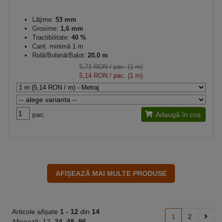
Lăţime:
53 mm
Grosime:
1,6 mm
Tractibilitate:
40 %
Cant. minimă 1 m
Rolă/Bobină/Balot:
20.0 m
5,71 RON
/ pac. (1 m)
5,14 RON
/ pac. (1 m)
pac.
Adaugă în coș
Articole afișate
1 -
12
din
14
1
2
Afisează:
12
24
48
96