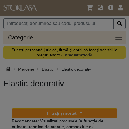
Limbă
Meniul
Cone
/
principal
vă
Monedă
Categ
Categorie
Sunteţi persoană juridică, firmă şi doriţi să faceţi achiziţii la
preţuri angro?
Inregistrați-vă!
Mercerie
Elastic
Elastic decorativ
Elastic decorativ
Filtrați și sortați
Recomandare: Vizualizați produsele
în funcție de
culoare, tehnica de creație, compoziție
etc.