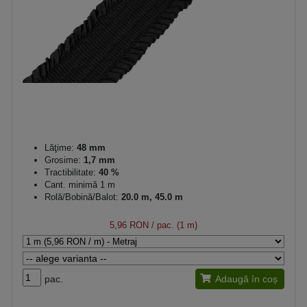
Lăţime:
48 mm
Grosime:
1,7 mm
Tractibilitate:
40 %
Cant. minimă 1 m
Rolă/Bobină/Balot:
20.0 m, 45.0 m
5,96 RON
/ pac. (1 m)
pac.
Adaugă în coș