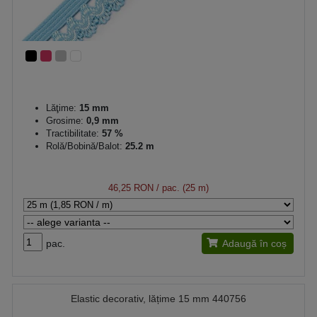
Lăţime:
15 mm
Grosime:
0,9 mm
Tractibilitate:
57 %
Rolă/Bobină/Balot:
25.2 m
46,25 RON
/ pac. (25 m)
pac.
Adaugă în coș
Elastic decorativ, lățime 15 mm 440756