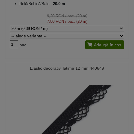
Rolă/Bobină/Balot:
20.0 m
9,20 RON
/ pac. (20 m)
7,80 RON
/ pac. (20 m)
pac.
Adaugă în coș
Elastic decorativ, lățime 12 mm 440649