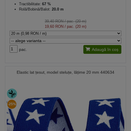
Tractibilitate:
67 %
Rolă/Bobină/Balot:
20.0 m
39,40 RON
/ pac. (20 m)
19,60 RON
/ pac. (20 m)
pac.
Adaugă în coș
Elastic lat țesut, model steluțe, lățime 20 mm 440634
-25%