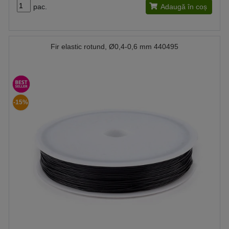
pac.
Adaugă în coș
Fir elastic rotund, Ø0,4-0,6 mm 440495
-15%