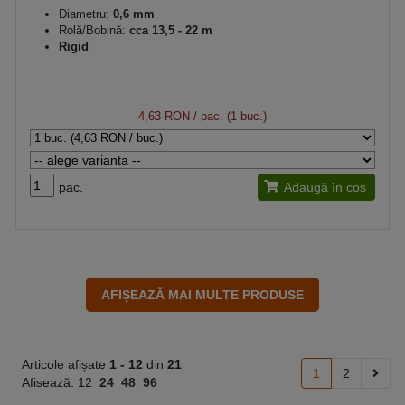
Diametru:
0,6 mm
Rolă/Bobină:
cca 13,5 - 22 m
Rigid
4,63 RON
/ pac. (1 buc.)
pac.
Adaugă în coș
Articole afișate
1 -
12
din
21
1
2
Afisează:
12
24
48
96