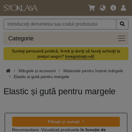
Limbă
Meniul
Cone
/
principal
vă
Monedă
Categ
Categorie
Sunteţi persoană juridică, firmă şi doriţi să faceţi achiziţii la
preţuri angro?
Inregistrați-vă!
Mărgele și accesorii
Materiale pentru înșirat mărgele
Elastic și gută pentru margele
Elastic și gută pentru margele
Filtrați și sortați
Recomandare: Vizualizați produsele
în funcție de