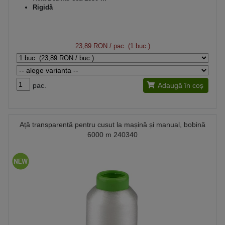
Rigidă
23,89 RON
/ pac. (1 buc.)
pac.
Adaugă în coș
Ață transparentă pentru cusut la mașină și manual, bobină
6000 m 240340