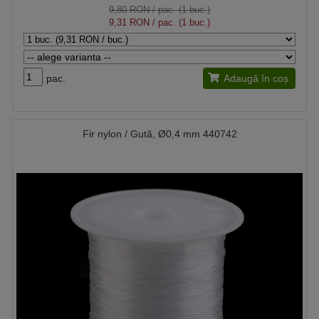
9,80 RON
/ pac. (1 buc.)
9,31 RON
/ pac. (1 buc.)
pac.
Adaugă în coș
Fir nylon / Gută, Ø0,4 mm 440742