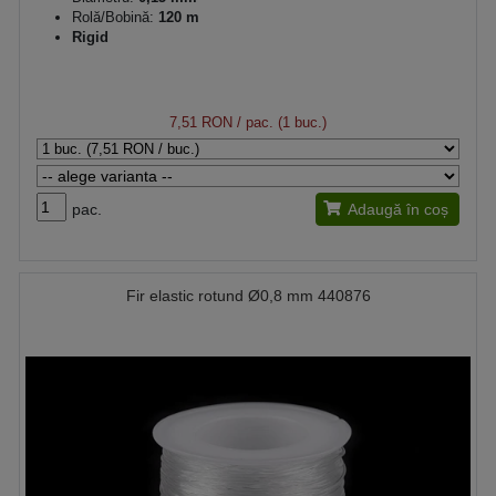
Rolă/Bobină:
120 m
Rigid
7,51 RON
/ pac. (1 buc.)
pac.
Adaugă în coș
Fir elastic rotund Ø0,8 mm 440876