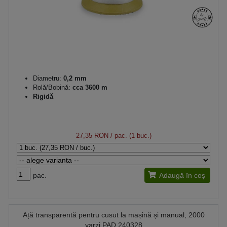
Diametru:
0,2 mm
Rolă/Bobină:
cca 3600 m
Rigidă
27,35 RON
/ pac. (1 buc.)
pac.
Adaugă în coș
Ață transparentă pentru cusut la mașină și manual, 2000
yarzi PAD 240328