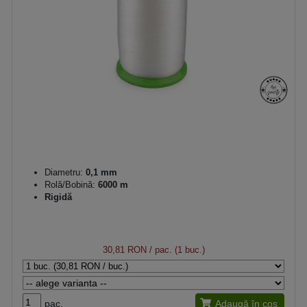
Diametru:
0,1 mm
Rolă/Bobină:
6000 m
Rigidă
30,81 RON
/ pac. (1 buc.)
pac.
Adaugă în coș