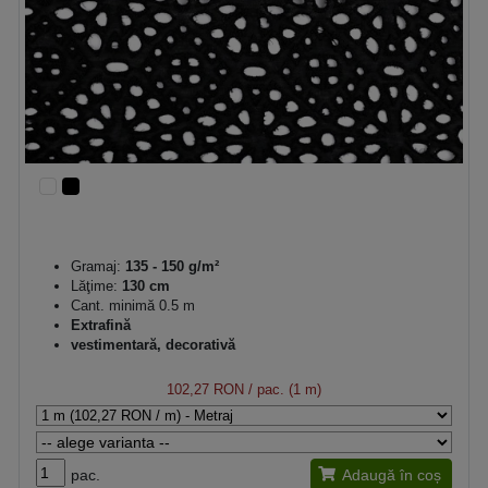
Gramaj:
135 - 150 g/m²
Lăţime:
130 cm
Cant. minimă 0.5 m
Extrafină
vestimentară, decorativă
102,27 RON
/ pac. (1 m)
pac.
Adaugă în coș