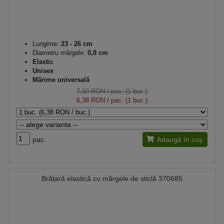
Lungime:
23 - 26 cm
Diametru mărgele:
0,8 cm
Elastic
Unisex
Mărime universală
7,50 RON
/ pac. (1 buc.)
6,38 RON
/ pac. (1 buc.)
pac.
Adaugă în coș
Brățară elastică cu mărgele de sticlă 370685