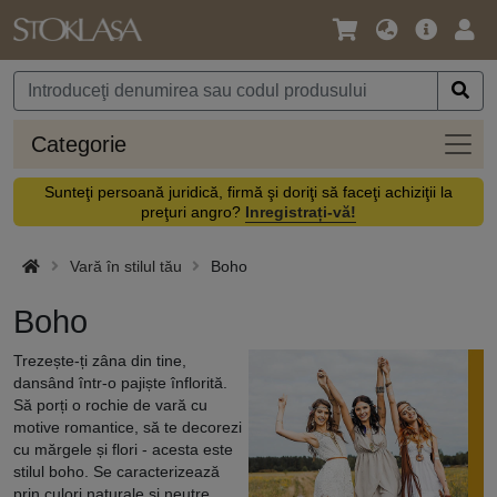
Limbă
Meniul
Cone
/
principal
vă
Monedă
Categ
Categorie
Sunteţi persoană juridică, firmă şi doriţi să faceţi achiziţii la
preţuri angro?
Inregistrați-vă!
Vară în stilul tău
Boho
Boho
Trezește-ți zâna din tine,
dansând într-o pajiște înflorită.
Să porți o rochie de vară cu
motive romantice, să te decorezi
cu mărgele și flori - acesta este
stilul boho. Se caracterizează
prin culori naturale și neutre,