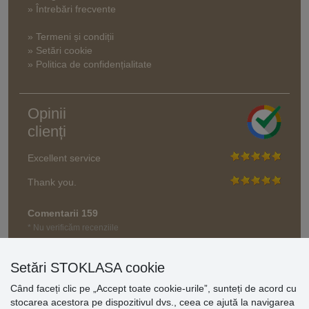
» Întrebări frecvente
» Termeni și condiții
» Setări cookie
» Politica de confidențialitate
Opinii
clienți
Excellent service
Thank you.
Comentarii 159
* Nu verificăm recenziile
Setări STOKLASA cookie
Când faceți clic pe „Accept toate cookie-urile”, sunteți de acord cu
stocarea acestora pe dispozitivul dvs., ceea ce ajută la navigarea