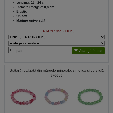
Lungime:
16 - 24 cm
Diametru mărgele:
0,8 cm
Elastic
Unisex
Mărime universală
9,26 RON
/ pac. (1 buc.)
pac.
Adaugă în coș
Brățară realizată din mărgele minerale, sintetice și de sticlă
370686