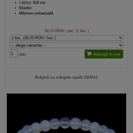
Lăţime:
0,8 cm
Elastic
Mărime universală
30,23 RON
/ pac. (1 buc.)
pac.
Adaugă în coș
Brăţară cu mărgele opalit 330841