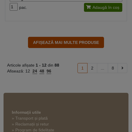
pac.
Adaugă în coș
Articole afișate
1 -
12
din
88
1
2
...
8
Afisează:
12
24
48
96
Informaţii utile
» Transport și plată
» Reclamații și retur
» Program de fidelitate