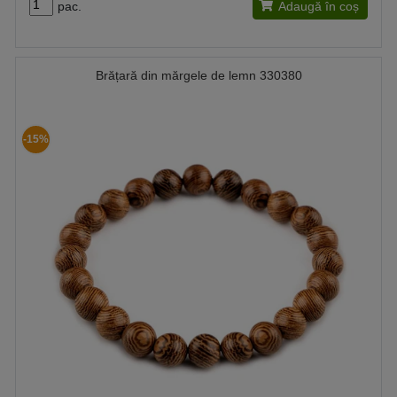
pac.
Adaugă în coș
Brățară din mărgele de lemn 330380
-15%