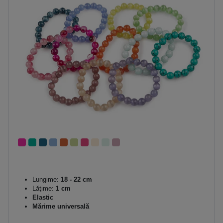
Lungime:
18 - 22 cm
Lăţime:
1 cm
Elastic
Mărime universală