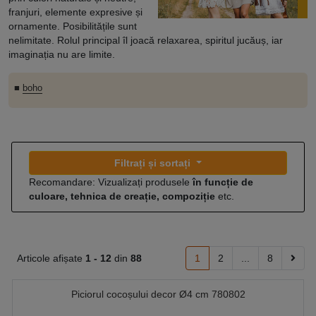
franjuri, elemente expresive și
ornamente. Posibilitățile sunt
nelimitate. Rolul principal îl joacă relaxarea, spiritul jucăuș, iar
imaginația nu are limite.
■
boho
Filtrați și sortați
Recomandare: Vizualizați produsele
în funcție de
culoare, tehnica de creație, compoziție
etc.
Articole afișate
1 -
12
din
88
1
2
...
8
Piciorul cocoșului decor Ø4 cm 780802