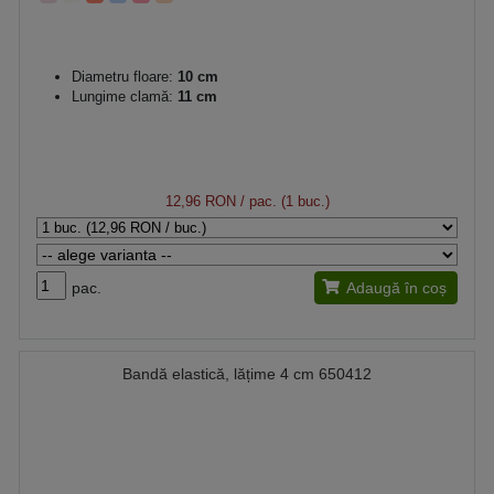
Diametru floare:
10 cm
Lungime clamă:
11 cm
12,96 RON
/ pac. (1 buc.)
pac.
Adaugă în coș
Bandă elastică, lățime 4 cm 650412