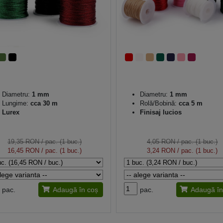
Diametru:
1 mm
Diametru:
1 mm
Lungime:
cca 30 m
Rolă/Bobină:
cca 5 m
Lurex
Finisaj lucios
19,35 RON
/ pac. (1 buc.)
4,05 RON
/ pac. (1 buc.)
16,45 RON
/ pac. (1 buc.)
3,24 RON
/ pac. (1 buc.)
pac.
Adaugă în coș
pac.
Adaugă în