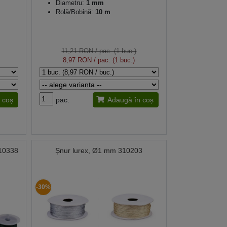
Diametru:
1 mm
Rolă/Bobină:
10 m
11,21 RON
/ pac. (1 buc.)
8,97 RON
/ pac. (1 buc.)
 coș
pac.
Adaugă în coș
310338
Șnur lurex, Ø1 mm 310203
-30%