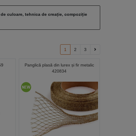
 de culoare, tehnica de creație, compoziție
1
2
3
59
Panglică plasă din lurex și fir metalic
420834