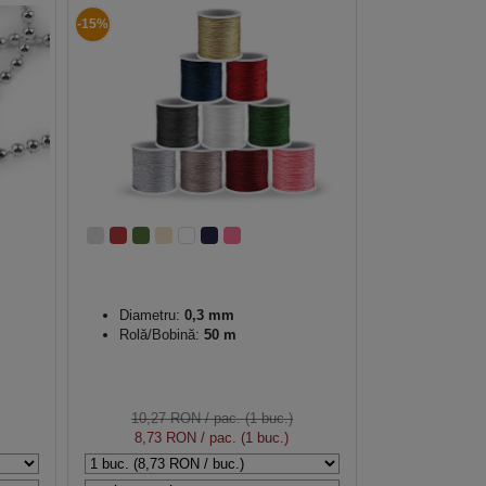
-15%
Diametru:
0,3 mm
Rolă/Bobină:
50 m
10,27 RON
/ pac. (1 buc.)
8,73 RON
/ pac. (1 buc.)