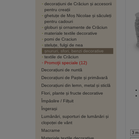
decorațiuni de Crăciun și accesorii
pentru creații
ghetuțe de Moș Nicolae și săculeți
pentru cadouri
globuri și ornamente de Crăciun
materiale textile decorative
pomi de Craciun
steluțe, fulgi de nea
șnururi, sfori, benzi decorative
textile de Crăciun
Promoţii speciale (12)
Decorațiuni de nuntă
Decorațiuni de Paște și primăvară
Decorațiuni din lemn, metal și sticlă
Flori, plante și fructe decorative
Împâslire / Filțuit
Îngerași
Lumânări, suporturi de lumânări și
clopoței de vânt
Macrame
Materiale textile decorative