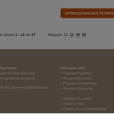
le afișate
1 -
12
din
27
Afisează:
12
24
48
96
 Zigoneanu
Informaţii utile
ger for Romania and
» Transport și plată
ch-speaking countries
» Reclamații și retur
» Program de fidelitate
il:
ilie.zigoneanu@stoklasa.cz
» Întrebări frecvente
» Termeni și condiții
» Setări cookie
» Politica de confidențialitate