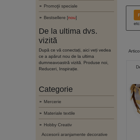
Promoţii speciale
F
Bestsellere [
nou
]
etc
De la ultima dvs.
vizită
După ce vă conectați, aici veți vedea
Artico
ce a apărut nou de la ultima
dumneavoastră vizită. Produse noi,
D
Reduceri, Inspirație.
Categorie
Mercerie
Materiale textile
Hobby Creativ
Accesorii aranjamente decorative