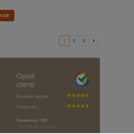
1
2
3
Opinii
clienți
Excellent service
Thank you.
Comentarii 159
* Nu verificăm recenziile