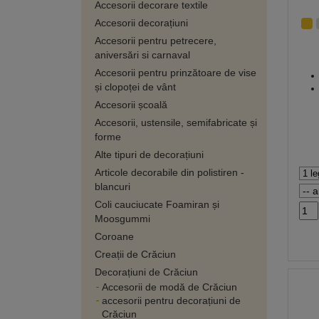
Accesorii decorare textile
Accesorii decorațiuni
Accesorii pentru petrecere,
aniversări si carnaval
Accesorii pentru prinzătoare de vise
și clopoței de vânt
Accesorii școală
Accesorii, ustensile, semifabricate și
forme
Alte tipuri de decorațiuni
Articole decorabile din polistiren -
blancuri
Coli cauciucate Foamiran și
Moosgummi
Coroane
Creații de Crăciun
Decorațiuni de Crăciun
Accesorii de modă de Crăciun
accesorii pentru decorațiuni de
Crăciun