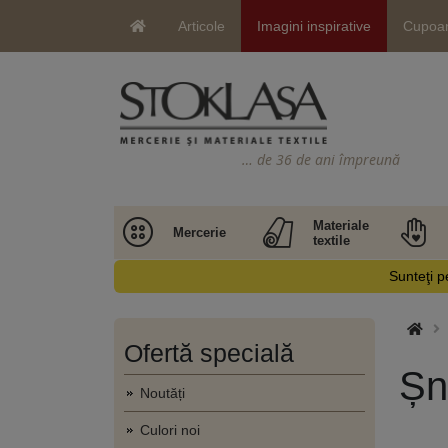
Articole
Imagini inspirative
Cupoa
… de 36 de ani împreună
Materiale
Mercerie
textile
Sunteţi pe
Ofertă specială
Șn
Noutăți
Culori noi