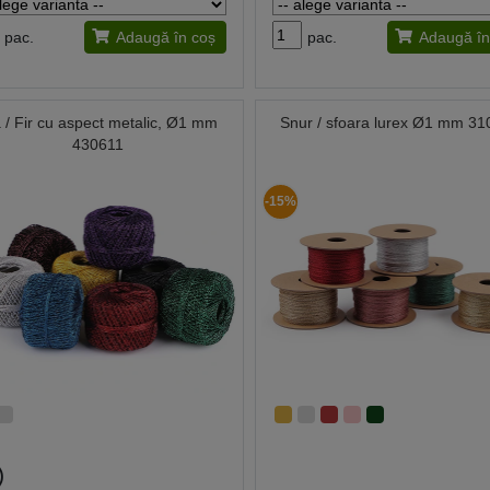
pac.
Adaugă în coș
pac.
Adaugă în
 / Fir cu aspect metalic, Ø1 mm
Snur / sfoara lurex Ø1 mm 3
430611
-15%