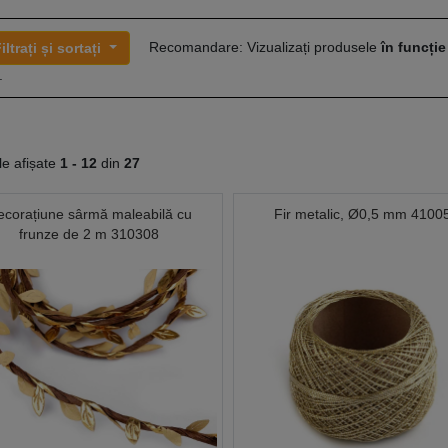
Recomandare: Vizualizați produsele
în funcție
iltrați și sortați
.
le afișate
1 -
12
din
27
ecorațiune sârmă maleabilă cu
Fir metalic, Ø0,5 mm 4100
frunze de 2 m 310308