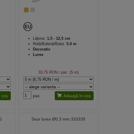
Lăţime:
1,5 - 12,5 cm
Rolă/Bobină/Balot:
5.0 m
Decorativ
Lurex
33,75 RON
/ pac. (5 m)
 coș
pac.
Adaugă în coș
5
Snur lurex Ø0,3 mm 310339