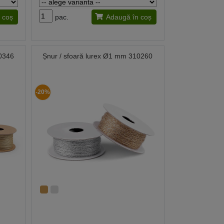
 coș
pac.
Adaugă în coș
10346
Șnur / sfoară lurex Ø1 mm 310260
-20%