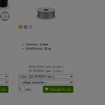
Diametru:
1 mm
Rolă/Bobină:
10 m
15,41 RON
/ pac. (1 buc.)
10,78 RON
/ pac. (1 buc.)
 coș
pac.
Adaugă în coș