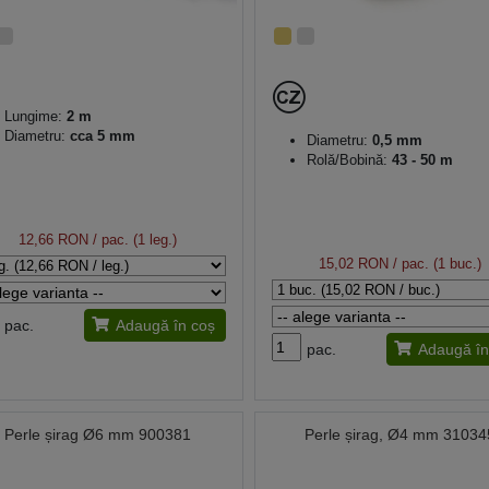
Lungime:
2 m
Diametru:
cca 5 mm
Diametru:
0,5 mm
Rolă/Bobină:
43 - 50 m
12,66 RON
/ pac. (1 leg.)
15,02 RON
/ pac. (1 buc.)
pac.
Adaugă în coș
pac.
Adaugă în
Perle șirag Ø6 mm 900381
Perle șirag, Ø4 mm 31034