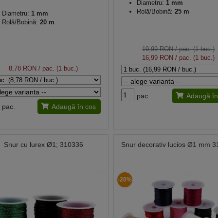
Diametru:
1 mm
Rolă/Bobină:
25 m
Diametru:
1 mm
Rolă/Bobină:
20 m
19,99 RON
/ pac. (1 buc.)
16,99 RON
/ pac. (1 buc.)
8,78 RON
/ pac. (1 buc.)
pac.
Adaugă în
pac.
Adaugă în coș
Snur cu lurex Ø1; 310336
Snur decorativ lucios Ø1 mm 
-20%