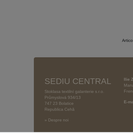
Artico
SEDIU CENTRAL
Ilie
Mana
Fren
Stoklasa textilní galanterie s.r.o.
Průmyslová 934/13
E-ma
747 23 Bolatice
Republica Cehă
» Despre noi