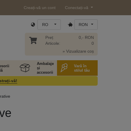
Creați-vă un cont
Conectați-vă
RO
RON
Preț:
0,- RON
Articole:
0
» Vizualizare coș
Ambalaje
sorii
Vară în
și
ă
stilul tău
accesorii
strați-vă!
rative
ive