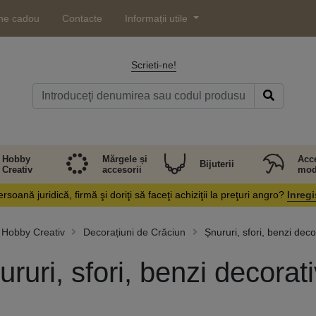
ne cadou
Contacte
Informații utile
Scrieti-ne!
Hobby
Mărgele și
Acce
Bijuterii
Creativ
accesorii
mod
rsoană juridică, firmă şi doriţi să faceţi achiziţii la preţuri angro?
Inregi
Hobby Creativ
Decorațiuni de Crăciun
Șnururi, sfori, benzi deco
ururi, sfori, benzi decorat