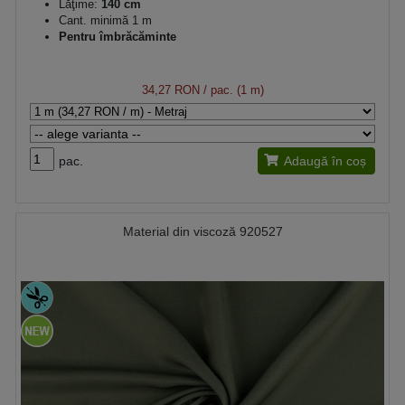
Lăţime:
140 cm
Cant. minimă 1 m
Pentru îmbrăcăminte
34,27 RON
/ pac. (1 m)
pac.
Adaugă în coș
Material din viscoză 920527