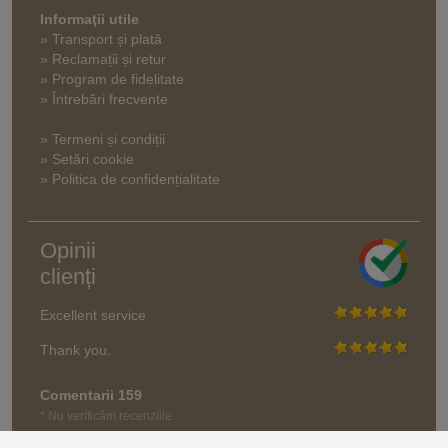
Informaţii utile
» Transport și plată
» Reclamații și retur
» Program de fidelitate
» Întrebări frecvente
» Termeni și condiții
» Setări cookie
» Politica de confidențialitate
Opinii
clienți
Excellent service
Thank you.
Comentarii 159
* Nu verificăm recenziile