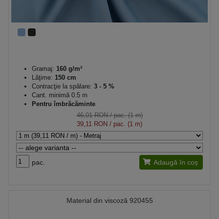
Gramaj:
160 g/m²
Lăţime:
150 cm
Contracţie la spălare:
3 - 5 %
Cant. minimă 0.5 m
Pentru îmbrăcăminte
46,01 RON
/ pac. (1 m)
39,11 RON
/ pac. (1 m)
pac.
Adaugă în coș
Material din viscoză 920455