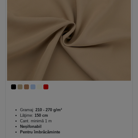
Gramaj:
210 - 270 g/m²
Lăţime:
150 cm
Cant. minimă 1 m
Neșifonabil
Pentru îmbrăcăminte