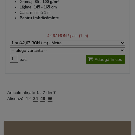
Gramaj:
85 - 100 g/m²
Lăţime:
145 - 165 cm
Cant. minimă 1 m
Pentru îmbrăcăminte
42,67 RON
/ pac. (1 m)
pac.
Adaugă în coș
Articole afișate
1 -
7
din
7
Afisează:
12
24
48
96