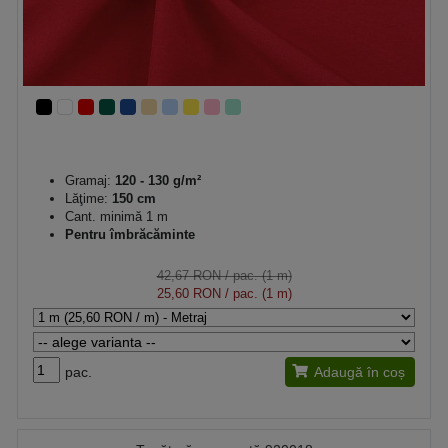
Gramaj:
120 - 130 g/m²
Lăţime:
150 cm
Cant. minimă 1 m
Pentru îmbrăcăminte
42,67 RON
/ pac. (1 m)
25,60 RON
/ pac. (1 m)
pac.
Adaugă în coș