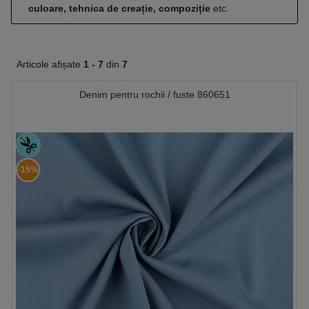
culoare, tehnica de creație, compoziție
etc.
Articole afișate
1 -
7
din
7
Denim pentru rochii / fuste 860651
-15%