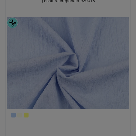
Țesătură creponată 920018