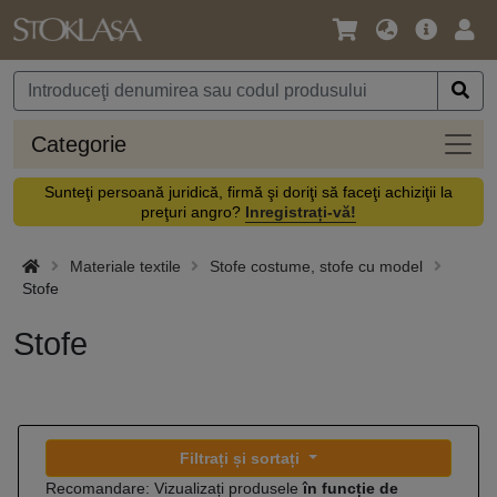
Limbă
Meniul
Cone
/
principal
vă
Monedă
Categ
Categorie
Sunteţi persoană juridică, firmă şi doriţi să faceţi achiziţii la
preţuri angro?
Inregistrați-vă!
Materiale textile
Stofe costume, stofe cu model
Stofe
Stofe
Filtrați și sortați
Recomandare: Vizualizați produsele
în funcție de