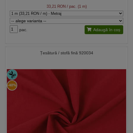
33,21 RON
/ pac. (1 m)
pac.
Adaugă în coș
Țesătură / stofă fină 920034
-40%