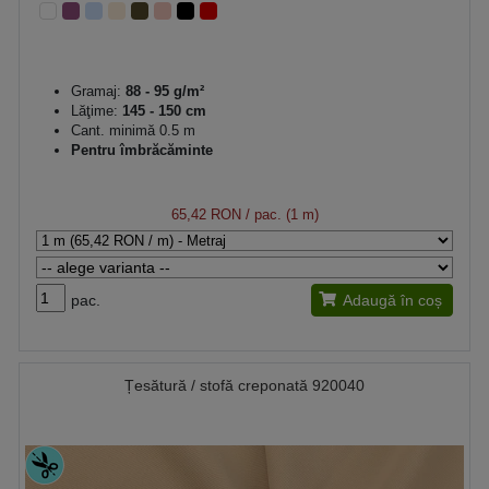
Gramaj:
88 - 95 g/m²
Lăţime:
145 - 150 cm
Cant. minimă 0.5 m
Pentru îmbrăcăminte
65,42 RON
/ pac. (1 m)
pac.
Adaugă în coș
Țesătură / stofă creponată 920040