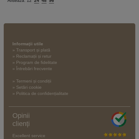
Afisează:
12
24
48
96
Informaţii utile
» Transport și plată
» Reclamații și retur
» Program de fidelitate
» Întrebări frecvente
» Termeni și condiții
» Setări cookie
» Politica de confidențialitate
Opinii
clienți
Excellent service