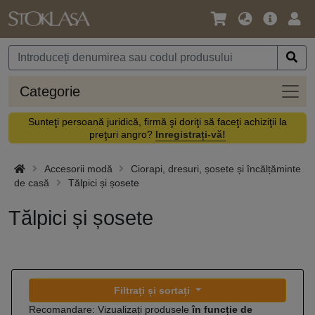
Limbă
Meniul
Cone
/
principal
vă
Monedă
Categ
Categorie
Sunteţi persoană juridică, firmă şi doriţi să faceţi achiziţii la
preţuri angro?
Inregistrați-vă!
Accesorii modă
Ciorapi, dresuri, șosete și încălțăminte
de casă
Tălpici și șosete
Tălpici și șosete
Filtrați și sortați
Recomandare: Vizualizați produsele
în funcție de