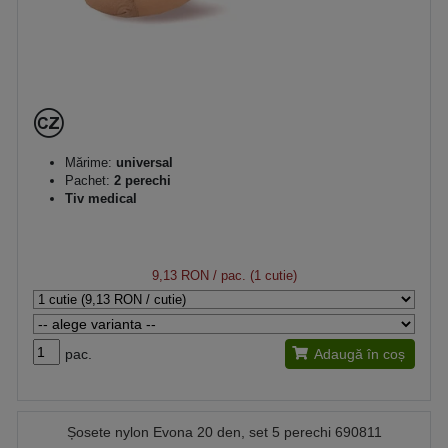
Mărime:
universal
Pachet:
2 perechi
Tiv medical
9,13 RON
/ pac. (1 cutie)
pac.
Adaugă în coș
Șosete nylon Evona 20 den, set 5 perechi 690811