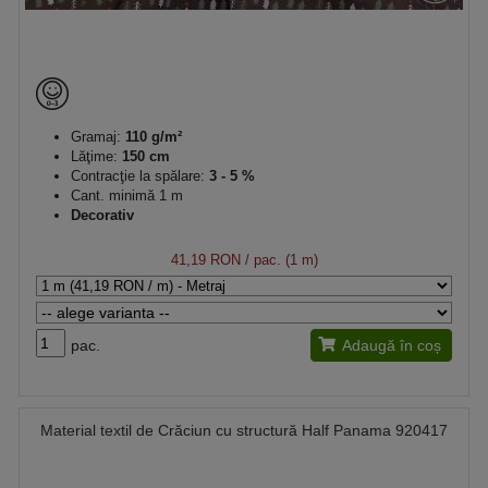
Gramaj:
110 g/m²
Lăţime:
150 cm
Contracţie la spălare:
3 - 5 %
Cant. minimă 1 m
Decorativ
41,19 RON
/ pac. (1 m)
pac.
Adaugă în coș
Material textil de Crăciun cu structură Half Panama 920417