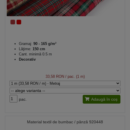
Gramaj:
90 - 165 g/m²
Lăţime:
150 cm
Cant. minimă 0.5 m
Decorativ
33,58 RON
/ pac. (1 m)
pac.
Adaugă în coș
Material textil de bumbac / pânză 920448