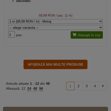
Decorativ
68,89 RON
/ pac. (1 m)
pac.
Adaugă în coș
Articole afișate
1 -
12
din
48
1
2
3
4
Afisează:
12
24
48
96