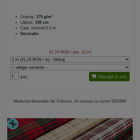
Gramaj:
175 g/m²
Lăţime:
150 cm
Cant. minimă 0.5 m
Decorativ
41,19 RON
/ pac. (1 m)
pac.
Adaugă în coș
Material decorativ de Crăciun, în carouri cu lurex 920386