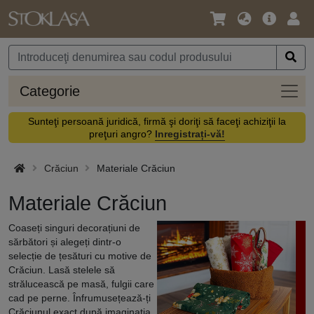
Limbă
Meniul
Cone
/
principal
vă
Monedă
Categ
Categorie
Sunteţi persoană juridică, firmă şi doriţi să faceţi achiziţii la
preţuri angro?
Inregistrați-vă!
Crăciun
Materiale Crăciun
Materiale Crăciun
Coaseți singuri decorațiuni de
sărbători și alegeți dintr-o
selecție de țesături cu motive de
Crăciun. Lasă stelele să
strălucească pe masă, fulgii care
cad pe perne. Înfrumusețează-ți
Crăciunul exact după imaginația