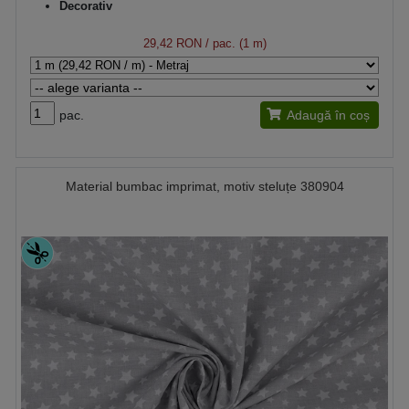
Decorativ
29,42 RON
/ pac. (1 m)
pac.
Adaugă în coș
Material bumbac imprimat, motiv steluțe 380904