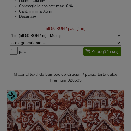
Lăţime:
150 cm
Contracţie la spălare:
max. 6 %
Cant. minimă 0.5 m
Decorativ
58,50 RON
/ pac. (1 m)
pac.
Adaugă în coș
Material textil de bumbac de Crăciun / pânză turtă dulce
Premium 920503