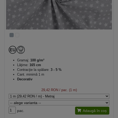
Gramaj:
100 g/m²
Lăţime:
165 cm
Contracţie la spălare:
3 - 5 %
Cant. minimă 1 m
Decorativ
29,42 RON
/ pac. (1 m)
pac.
Adaugă în coș