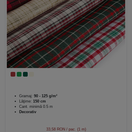
Gramaj:
90 - 125 g/m²
Lăţime:
150 cm
Cant. minimă 0.5 m
Decorativ
33,58 RON
/ pac. (1 m)