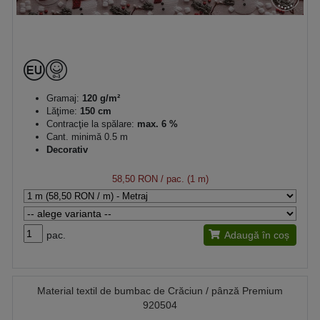
Gramaj:
120 g/m²
Lăţime:
150 cm
Contracţie la spălare:
max. 6 %
Cant. minimă 0.5 m
Decorativ
58,50 RON
/ pac. (1 m)
pac.
Adaugă în coș
Material textil de bumbac de Crăciun / pânză Premium
920504