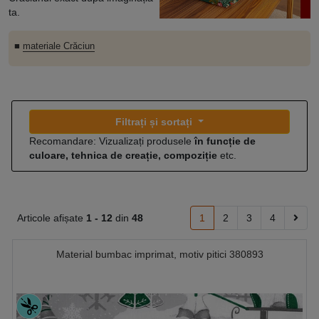
ta.
■
materiale Crăciun
Filtrați și sortați
Recomandare: Vizualizați produsele
în funcție de
culoare, tehnica de creație, compoziție
etc.
Articole afișate
1 -
12
din
48
1
2
3
4
Material bumbac imprimat, motiv pitici 380893