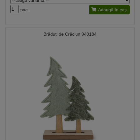
pac.
Adaugă în coș
Brăduți de Crăciun 940184