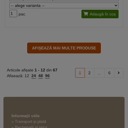
pac.
Adaugă în coș
Articole afișate
1 -
12
din
67
1
2
...
6
Afisează:
12
24
48
96
Informaţii utile
» Transport și plată
» Reclamații și retur