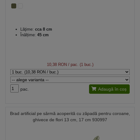
Lăţime:
cca 8 cm
Înălțime:
45 cm
10,38 RON
/ pac. (1 buc.)
pac.
Adaugă în coș
Brad artificial pe sârmă acoperită cu zăpadă pentru coroane,
ghivece de flori 13 cm, 17 cm 930997