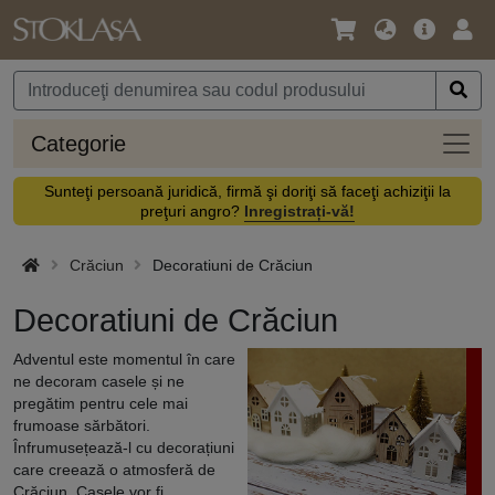
Limbă
Meniul
Cone
/
principal
vă
Monedă
Categ
Categorie
Sunteţi persoană juridică, firmă şi doriţi să faceţi achiziţii la
preţuri angro?
Inregistrați-vă!
Crăciun
Decoratiuni de Crăciun
Decoratiuni de Crăciun
Adventul este momentul în care
ne decoram casele și ne
pregătim pentru cele mai
frumoase sărbători.
Înfrumusețează-l cu decorațiuni
care creează o atmosferă de
Crăciun. Casele vor fi