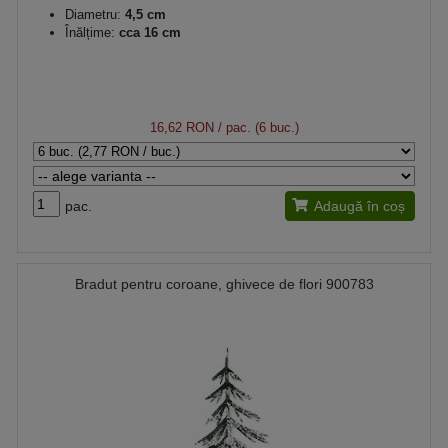
Diametru:
4,5 cm
Înălțime:
cca 16 cm
16,62 RON
/ pac. (6 buc.)
pac.
Adaugă în coș
Bradut pentru coroane, ghivece de flori 900783