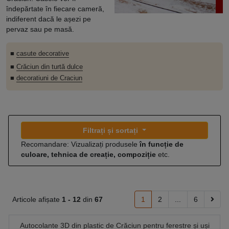
îndepărtate în fiecare cameră,
indiferent dacă le așezi pe
pervaz sau pe masă.
■
casute decorative
■
Crăciun din turtă dulce
■
decoratiuni de Craciun
Filtrați și sortați
Recomandare: Vizualizați produsele
în funcție de
culoare, tehnica de creație, compoziție
etc.
Articole afișate
1 -
12
din
67
1
2
...
6
Autocolante 3D din plastic de Crăciun pentru ferestre și uși