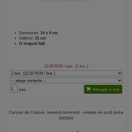
Dimensiuni:
14 x 4 cm
Înălțime:
21 cm
O singură față
22,50 RON
/ pac. (1 buc.)
pac.
Adaugă în coș
Carusel de Crăciun, biserică iluminată - imitație de turtă dulce
930994