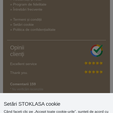
» Program de fidelitate
» Întrebări frecvente
» Termeni și condiții
» Setări cookie
» Politica de confidențialitate
Opinii
clienți
Excellent service
Thank you.
Comentarii 159
* Nu verificăm recenziile
Setări STOKLASA cookie
Când faceți clic pe „Accept toate cookie-urile”, sunteți de acord cu