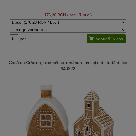
176,20 RON
/ pac. (1 buc.)
pac.
Adaugă în coș
Casă de Crăciun, biserică cu lumânare, imitație de turtă dulce
940322