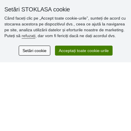
» Politica de confidențialitate
Setări STOKLASA cookie
Când faceți clic pe „Accept toate cookie-urile”, sunteți de acord cu
Opinii
stocarea acestora pe dispozitivul dvs., ceea ce ajută la navigarea
clienți
pe site, analiza utilizării datelor și eforturile noastre de marketing.
Puteți să
refuzați
, dar vom fi fericiți dacă ne dați acordul dvs.
Excellent service
Thank you.
Setări cookie
Acceptați toate cookie-urile
Comentarii 159
* Nu verificăm recenziile