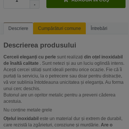
-
Descriere
Cumpărături comune
Întrebări
Descrierea produsului
Cerceii eleganți cu perle
sunt realizați
din oțel inoxidabil
de înaltă calitate
. Sunt netezi și au un luciu oglindă intens.
Acești cercei stilați sunt ideali pentru orice ocazie. Fie că îi
purtați la serviciu, la o petrecere sau doar pentru distracție,
vă vor sublinia întotdeauna unicitatea și eleganța. Au forma
unui cerc deschis.
Butonul are un opritor metalic pentru a preveni căderea
acestuia.
Nu conține metale grele
Oțelul inoxidabil
este un material dur și extrem de durabil,
care rezistă la zgârieturi, coroziune și murdărie.
Are o