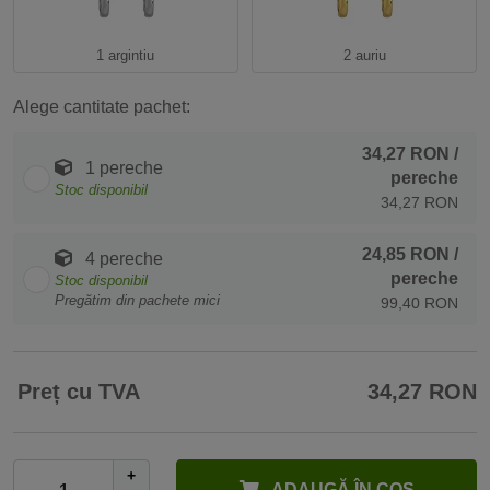
1 argintiu
2 auriu
Alege cantitate pachet:
34,27 RON
/
1 pereche
pereche
Stoc disponibil
34,27 RON
24,85 RON
/
4 pereche
pereche
Stoc disponibil
Pregătim din pachete mici
99,40 RON
Preț cu TVA
34,27 RON
+
ADAUGĂ ÎN COŞ