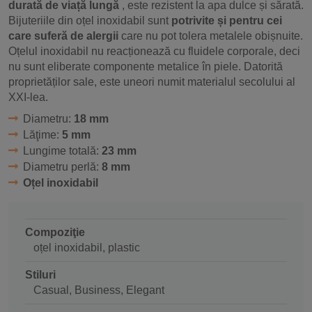
durată de viață lungă
, este rezistent la apa dulce și sărată.
Bijuteriile din oțel inoxidabil sunt
potrivite și pentru cei
care suferă de alergii
care nu pot tolera metalele obișnuite.
Oțelul inoxidabil nu reacționează cu fluidele corporale, deci
nu sunt eliberate componente metalice în piele. Datorită
proprietăților sale, este uneori numit materialul secolului al
XXI-lea.
Diametru:
18 mm
Lăţime:
5 mm
Lungime totală:
23 mm
Diametru perlă:
8 mm
Oțel inoxidabil
Compoziţie
oțel inoxidabil, plastic
Stiluri
Casual, Business, Elegant