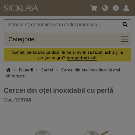
Limbă
Meniul
Cone
/
principal
vă
Monedă
Categ
Categorie
Sunteţi persoană juridică, firmă şi doriţi să faceţi achiziţii la
preţuri angro?
Inregistrați-vă!
Bijuterii
Cercei
Cercei din oțel inoxidabil și oțel
chirurgical
Cercei din oțel inoxidabil cu perlă
Cod:
370748