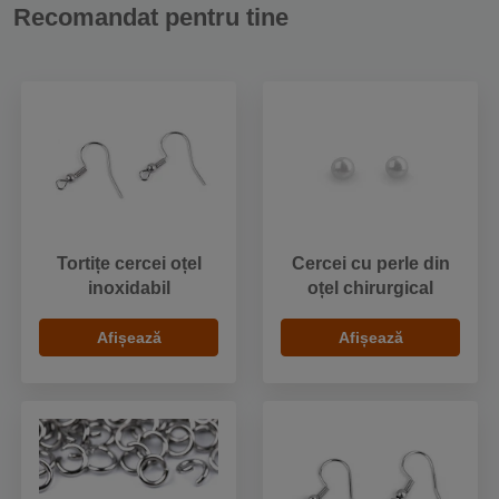
Recomandat pentru tine
Tortițe cercei oțel
Cercei cu perle din
inoxidabil
oțel chirurgical
Afișează
Afișează