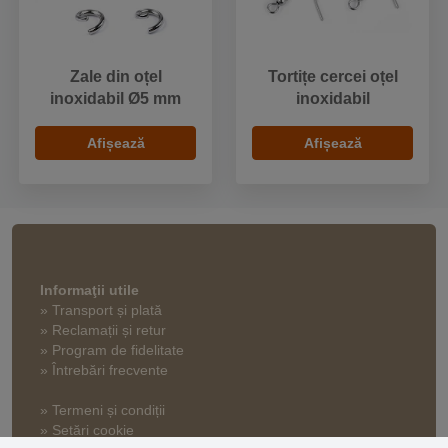
Zale din oțel
Tortițe cercei oțel
inoxidabil Ø5 mm
inoxidabil
Afișează
Afișează
Informaţii utile
» Transport și plată
» Reclamații și retur
» Program de fidelitate
» Întrebări frecvente
» Termeni și condiții
» Setări cookie