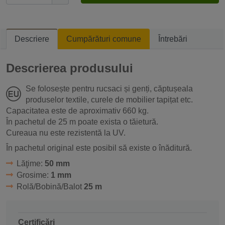
Descriere
Cumpărături comune
Întrebări
Descrierea produsului
Se folosește pentru rucsaci și genți, căptușeala
produselor textile, curele de mobilier tapițat etc.
Capacitatea este de aproximativ 660 kg.
În pachetul de 25 m poate exista o tăietură.
Cureaua nu este rezistentă la UV.
În pachetul original este posibil să existe o înăditură.
Lăţime:
50 mm
Grosime:
1 mm
Rolă/Bobină/Balot
25 m
Certificări