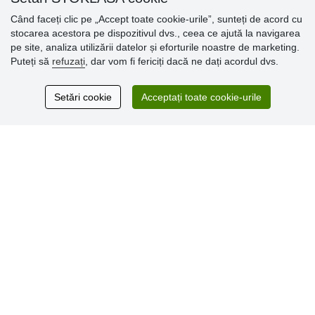
Când faceți clic pe „Accept toate cookie-urile”, sunteți de acord cu
stocarea acestora pe dispozitivul dvs., ceea ce ajută la navigarea
Opinii
pe site, analiza utilizării datelor și eforturile noastre de marketing.
clienți
Puteți să
refuzați
, dar vom fi fericiți dacă ne dați acordul dvs.
Excellent service
Setări cookie
Acceptați toate cookie-urile
Thank you.
Comentarii 159
* Nu verificăm recenziile
© Stoklasa textilní galanterie s.r.o. 2026.