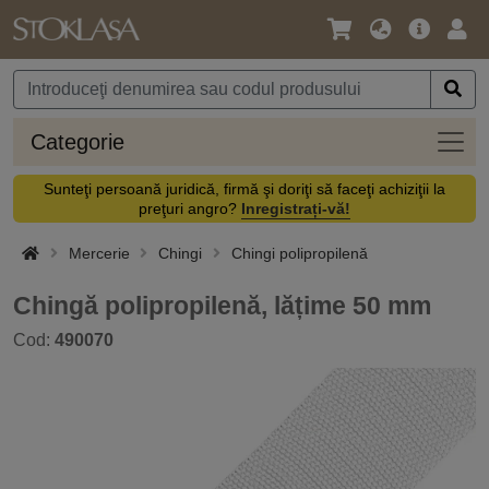
Limbă
Meniul
Cone
/
principal
vă
Monedă
Categ
Categorie
Sunteţi persoană juridică, firmă şi doriţi să faceţi achiziţii la
preţuri angro?
Inregistrați-vă!
Mercerie
Chingi
Chingi polipropilenă
Chingă polipropilenă, lățime 50 mm
Cod:
490070