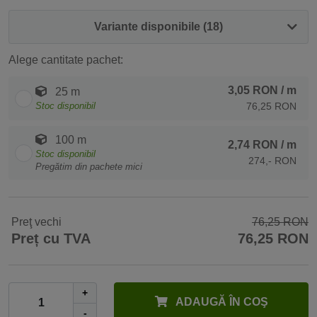
Variante disponibile (18)
Alege cantitate pachet:
3,05 RON
/ m
25 m
Stoc disponibil
76,25 RON
100 m
2,74 RON
/ m
Stoc disponibil
274,- RON
Pregătim din pachete mici
Preţ vechi
76,25 RON
Preț cu TVA
76,25 RON
+
ADAUGĂ ÎN COŞ
-