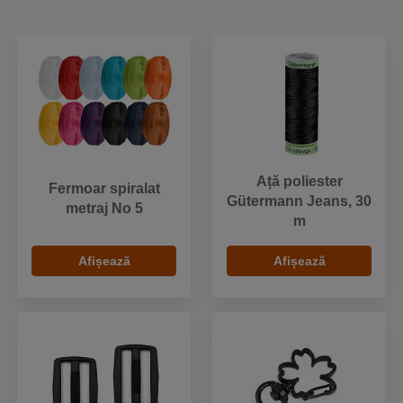
Ață poliester
Fermoar spiralat
Gütermann Jeans, 30
metraj No 5
m
Afișează
Afișează