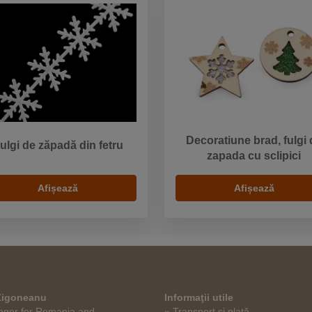
Decoratiune brad, fulgi 
ulgi de zăpadă din fetru
zapada cu sclipici
Afișează
Afișează
 Zigoneanu
Informaţii utile
ger for Romania and
» Transport și plată