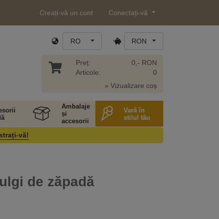
Creați-vă un cont
Conectați-vă
RO
RON
Preț:
0,- RON
Articole:
0
» Vizualizare coș
Ambalaje
sorii
Vară în
și
ă
stilul tău
accesorii
strați-vă!
fulgi de zăpadă