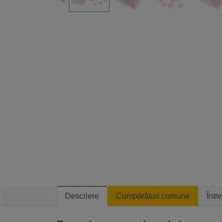
Descriere
Cumpărături comune
Într