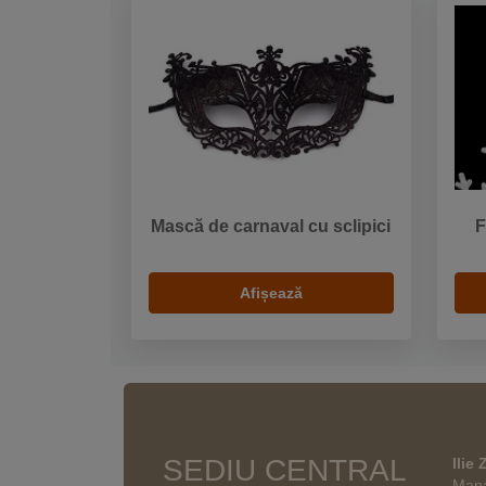
Mască de carnaval cu sclipici
F
Afișează
SEDIU CENTRAL
Ilie
Mana