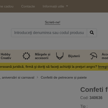
ne cadou
Contacte
Informații utile
Scrieti-ne!
Hobby
Mărgele și
Acce
Bijuterii
Creativ
accesorii
mod
rsoană juridică, firmă şi doriţi să faceţi achiziţii la preţuri angro?
Inregi
 aniversări si carnaval
Confetti de petrecere și paiete
Confeti 
Cod:
340636
Tip :