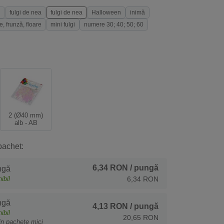
l
fulgi de nea
fulgi de nea
Halloween
inimă
re, frunză, floare
mini fulgi
numere 30; 40; 50; 60
2 (Ø40 mm)
alb - AB
pachet:
6,34 RON
/ pungă
ngă
ibil
6,34 RON
ngă
4,13 RON
/ pungă
ibil
20,65 RON
in pachete mici