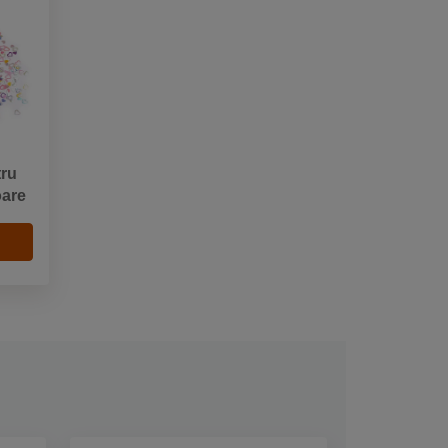
tru
oare