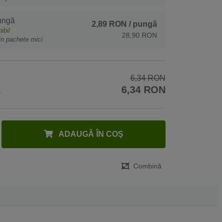
ungă
2,89 RON
/ pungă
ibil
28,90 RON
in pachete mici
6,34 RON
A
6,34 RON
ADAUGĂ ÎN COŞ
Combină