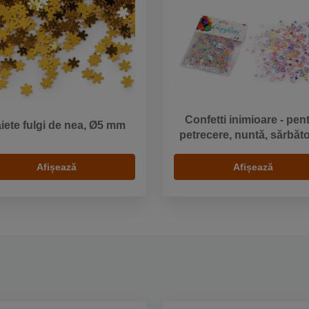
Confetti inimioare - pen
iete fulgi de nea, Ø5 mm
petrecere, nuntă, sărbăt
Afișează
Afișează