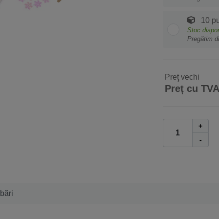
10 p
Stoc dispon
Pregătim d
Preţ vechi
Preț cu TV
+
-
ebări