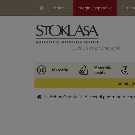
Articole
Imagini inspirative
Cupoa
… de 36 de ani împreună
Materiale
Mercerie
textile
Sunteţi pe
Hobby Creativ
Accesorii pentru petrecere,