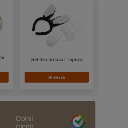
de
Set de carnaval - iepure
Afișează
Opinii
clienți