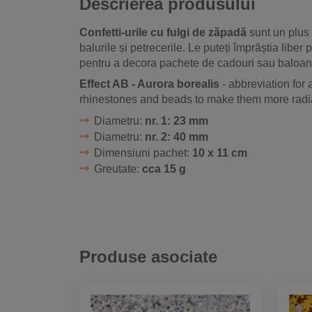
Descrierea produsului
Confetti-urile cu fulgi de zăpadă
sunt un plus 
balurile și petrecerile. Le puteți împrăștia liber 
pentru a decora pachete de cadouri sau baloane.
Effect AB - Aurora borealis
- abbreviation for 
rhinestones and beads to make them more radi
Diametru:
nr. 1: 23 mm
Diametru:
nr. 2: 40 mm
Dimensiuni pachet:
10 x 11 cm
Greutate:
cca 15 g
Produse asociate