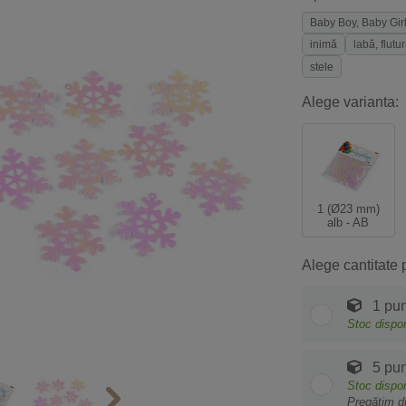
Baby Boy, Baby Gir
inimă
labă, flutu
stele
Alege varianta:
1 (Ø23 mm)
alb - AB
Alege cantitate 
1 pu
Stoc dispon
5 pu
Stoc dispon
Pregătim d