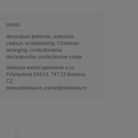
plastic
decorațiuni petreceri, ambalare
cadouri, scrapbooking, Christmas
arranging, confecționarea
decorațiunilor, confecționare colaje
Stoklasa textilní galanterie s.r.o.
Průmyslová 934/13, 747 23 Bolatice,
CZ
www.stoklasa.ro, eshop@stoklasa.ro