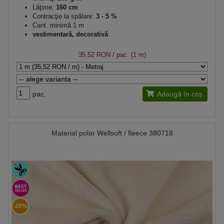
Lăţime:
160 cm
Contracţie la spălare:
3 - 5 %
Cant. minimă 1 m
vestimentară, decorativă
35,52 RON
/ pac. (1 m)
pac.
Adaugă în coș
Material polar Wellsoft / fleece 380718
-20%