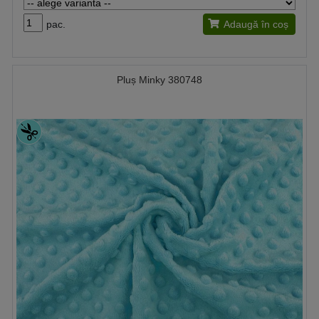
pac.
Adaugă în coș
Pluș Minky 380748