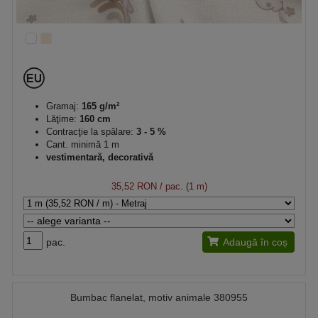
Gramaj:
165 g/m²
Lăţime:
160 cm
Contracţie la spălare:
3 - 5 %
Cant. minimă 1 m
vestimentară, decorativă
35,52 RON
/ pac. (1 m)
pac.
Adaugă în coș
Bumbac flanelat, motiv animale 380955