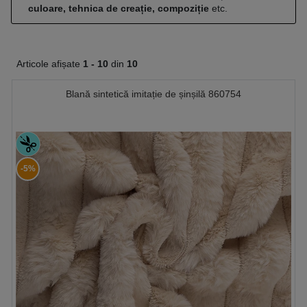
culoare, tehnica de creație, compoziție
etc.
Articole afișate
1 -
10
din
10
Blană sintetică imitație de șinșilă 860754
-5%