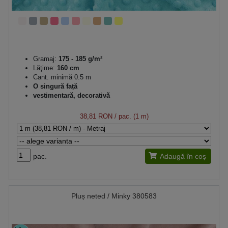
Gramaj:
175 - 185 g/m²
Lăţime:
160 cm
Cant. minimă 0.5 m
O singură față
vestimentară, decorativă
38,81 RON
/ pac. (1 m)
pac.
Adaugă în coș
Pluș neted / Minky 380583