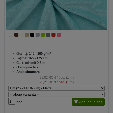
Gramaj:
145 - 160 g/m²
Lăţime:
165 - 175 cm
Cant. minimă 0.5 m
O singură față
Antiscămoșare
28,02 RON
/ pac. (1 m)
25,21 RON
/ pac. (1 m)
pac.
Adaugă în coș