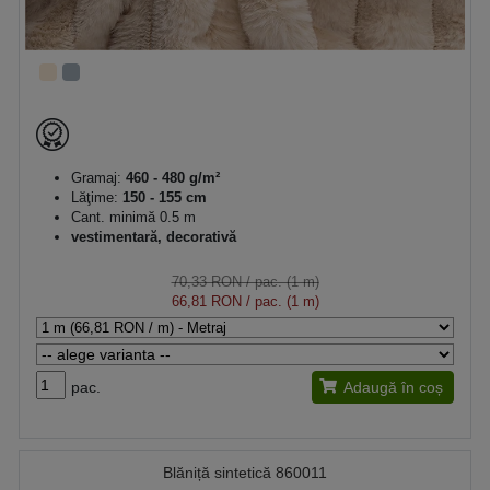
Gramaj:
460 - 480 g/m²
Lăţime:
150 - 155 cm
Cant. minimă 0.5 m
vestimentară, decorativă
70,33 RON
/ pac. (1 m)
66,81 RON
/ pac. (1 m)
pac.
Adaugă în coș
Blăniță sintetică 860011