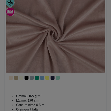
Gramaj:
165 g/m²
Lăţime:
170 cm
Cant. minimă 0.5 m
O singură față