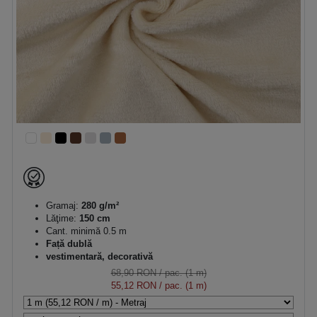
Gramaj:
280 g/m²
Lăţime:
150 cm
Cant. minimă 0.5 m
Față dublă
vestimentară, decorativă
68,90 RON
/ pac. (1 m)
55,12 RON
/ pac. (1 m)