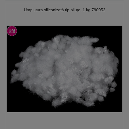
Umplutura siliconizată tip biluțe, 1 kg 790052