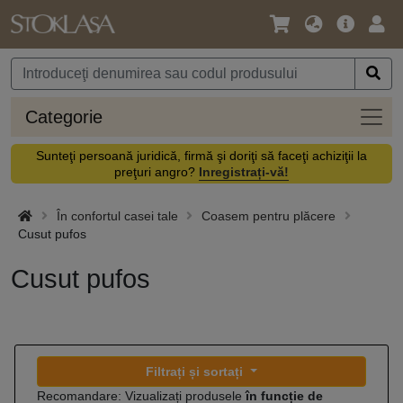
Limbă
Meniul
Cone
/
principal
vă
Monedă
Categ
Categorie
Sunteţi persoană juridică, firmă şi doriţi să faceţi achiziţii la
preţuri angro?
Inregistrați-vă!
În confortul casei tale
Coasem pentru plăcere
Cusut pufos
Cusut pufos
Filtrați și sortați
Recomandare: Vizualizați produsele
în funcție de