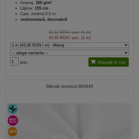
Gramaj:
260 g/m²
Lăţime:
155 cm
Cant. minimă 0.5 m
vestimentară, decorativă
51,12 RON
/ pac. (1 m)
43,45 RON
/ pac. (1 m)
pac.
Adaugă în coș
Blăniță sintetică 860849
-20%