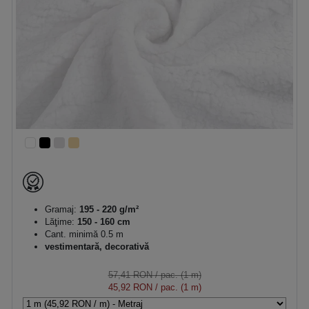
Gramaj:
195 - 220 g/m²
Lăţime:
150 - 160 cm
Cant. minimă 0.5 m
vestimentară, decorativă
57,41 RON
/ pac. (1 m)
45,92 RON
/ pac. (1 m)