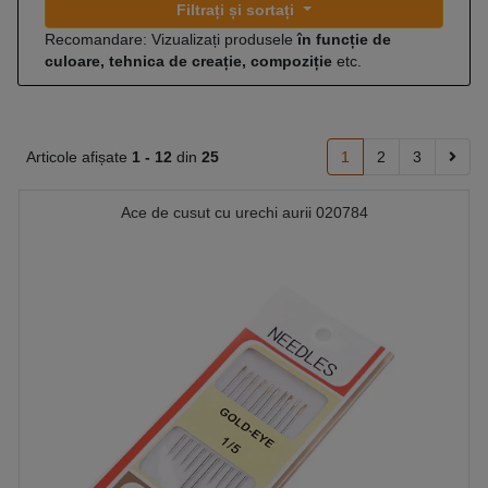
Filtrați și sortați
Recomandare: Vizualizați produsele
în funcție de
culoare, tehnica de creație, compoziție
etc.
Articole afișate
1 -
12
din
25
1
2
3
Ace de cusut cu urechi aurii 020784