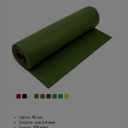
Lăţime:
41 cm
Grosime:
cca 1,4 mm
Gramaj:
215 g/m²