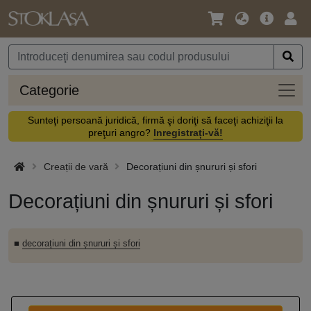
Limbă
Meniul
Cone
/
principal
vă
Monedă
Categ
Categorie
Sunteţi persoană juridică, firmă şi doriţi să faceţi achiziţii la
preţuri angro?
Inregistrați-vă!
Creații de vară
Decorațiuni din șnururi și sfori
Decorațiuni din șnururi și sfori
■
decorațiuni din șnururi și sfori