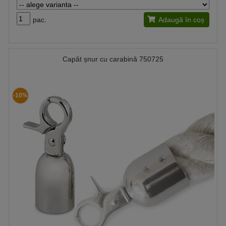
pac.
Adaugă în coș
Capăt șnur cu carabină 750725
-10%