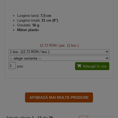
Lungime lamă:
7,5 cm
Lungime totală:
21 cm (8")
Greutate:
56 g
Mâner plastic
12,72 RON
/ pac. (1 buc.)
pac.
Adaugă în coș
Articole afișate
1 -
12
din
25