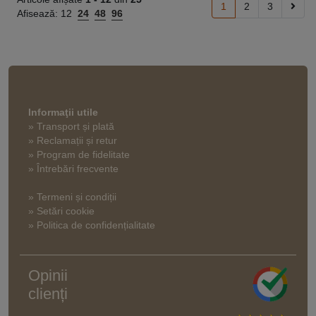
1
2
3
Afisează:
12
24
48
96
Informaţii utile
» Transport și plată
» Reclamații și retur
» Program de fidelitate
» Întrebări frecvente
» Termeni și condiții
» Setări cookie
» Politica de confidențialitate
Opinii
clienți