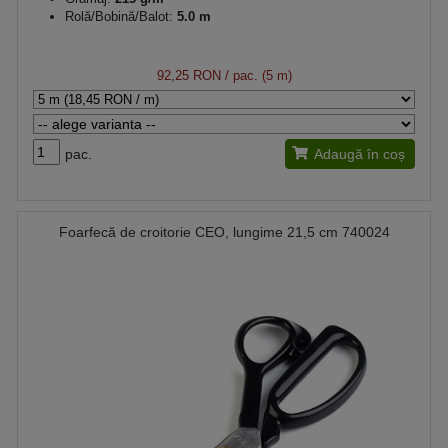
Rolă/Bobină/Balot:
5.0 m
92,25 RON
/ pac. (5 m)
pac.
Adaugă în coș
Foarfecă de croitorie CEO, lungime 21,5 cm 740024