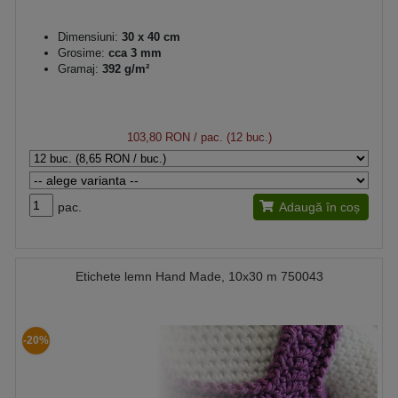
Dimensiuni:
30 x 40 cm
Grosime:
cca 3 mm
Gramaj:
392 g/m²
103,80 RON
/ pac. (12 buc.)
pac.
Adaugă în coș
Etichete lemn Hand Made, 10x30 m 750043
-20%