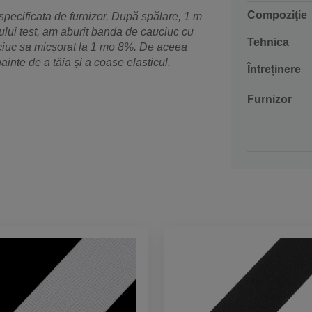
Compoziţie
specificata de furnizor. După spălare, 1 m
ului test, am aburit banda de cauciuc cu
Tehnica
uciuc sa micșorat la 1 mo 8%. De aceea
inte de a tăia și a coase elasticul.
Întreținere
Furnizor