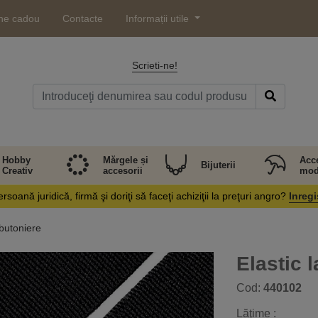
ne cadou
Contacte
Informații utile
Scrieti-ne!
Hobby
Mărgele și
Acce
Bijuterii
Creativ
accesorii
mod
rsoană juridică, firmă şi doriţi să faceţi achiziţii la preţuri angro?
Inregi
 butoniere
Elastic 
Cod:
440102
Lăţime :