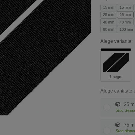
15 mm
15 mm
25 mm
25 mm
40 mm
40 mm
80 mm
100 mm
Alege varianta:
1 negru
Alege cantitate 
25 m
Stoc dispon
75 m
Stoc dispon