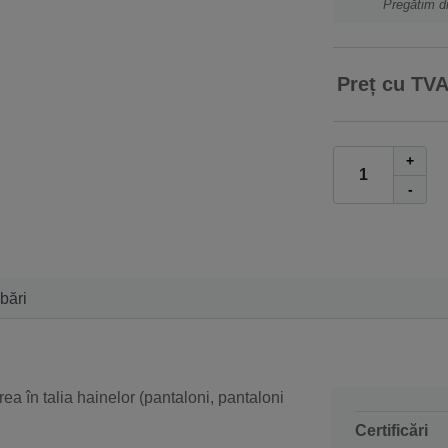
Pregătim d
Preț cu TV
+
-
ebări
rea în talia hainelor (pantaloni, pantaloni
Certificări