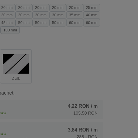
20 mm
20 mm
20 mm
20 mm
20 mm
25 mm
30 mm
30 mm
30 mm
30 mm
35 mm
40 mm
45 mm
50 mm
50 mm
50 mm
60 mm
60 mm
100 mm
2 alb
pachet:
4,22 RON
/ m
ibil
105,50 RON
3,84 RON
/ m
ibil
288,- RON