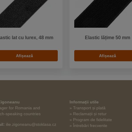
astic lat cu lurex, 48 mm
Elastic lățime 50 mm
Afișează
Afișează
 Zigoneanu
Informaţii utile
ger for Romania and
» Transport și plată
ch-speaking countries
» Reclamații și retur
» Program de fidelitate
il:
ilie.zigoneanu@stoklasa.cz
» Întrebări frecvente