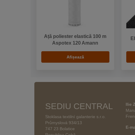
Ață poliester elastică 100 m
El
Aspotex 120 Amann
Afișează
SEDIU CENTRAL
Ilie
Mana
Fren
Stoklasa textilní galanterie s.r.o.
Průmyslová 934/13
E-ma
747 23 Bolatice
Republica Cehă