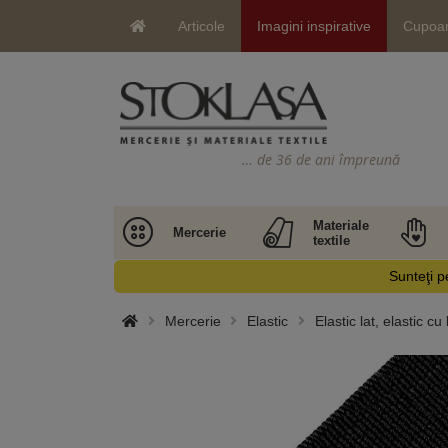
Articole
Imagini inspirative
Cupoa
… de 36 de ani împreună
Materiale
Mercerie
textile
Sunteţi pe
Mercerie
Elastic
Elastic lat, elastic cu