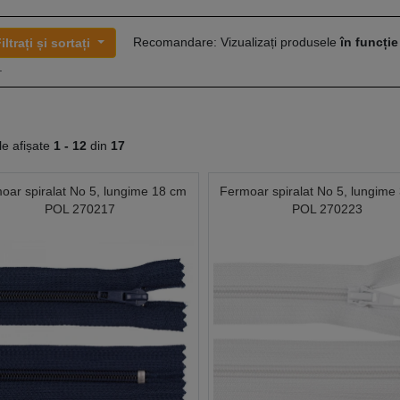
Recomandare: Vizualizați produsele
în funcție
iltrați și sortați
.
le afișate
1 -
12
din
17
oar spiralat No 5, lungime 18 cm
Fermoar spiralat No 5, lungime
POL 270217
POL 270223