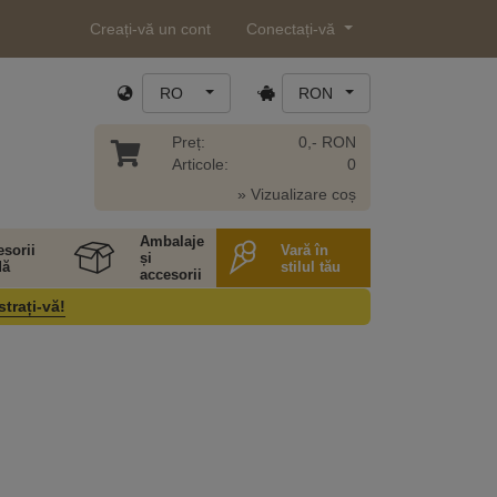
Creați-vă un cont
Conectați-vă
RO
RON
Preț:
0,- RON
Articole:
0
» Vizualizare coș
Ambalaje
sorii
Vară în
și
ă
stilul tău
accesorii
strați-vă!