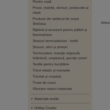
Pentru casă
Prese, matrițe, dornuri, preducele și
clești
Produse din atelierul de cusut
Artico
Stoklasa
Rijelină și accesorii pentru pălării și
fascinatoare
Strasuri termoadezive - hotfix
Șnururi, sfori și șireturi
Termocolant, inserţie neţesută,
întăritură, umplutură, pernițe umeri
Textile pentru bucătărie
Tricot elastic și manșete
Tricotat și croșetat
Truse de cusut
Vânzare resturi materiale
Materiale textile
Hobby Creativ