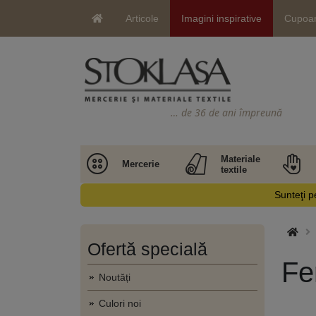
Articole
Imagini inspirative
Cupoa
… de 36 de ani împreună
Materiale
Mercerie
textile
Sunteţi pe
Ofertă specială
Fe
Noutăți
Culori noi