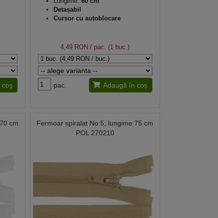
Lungime:
60 cm
Detașabil
Cursor cu autoblocare
4,49 RON
/ pac. (1 buc.)
 coș
pac.
Adaugă în coș
 70 cm
Fermoar spiralat No 5, lungime 75 cm
POL 270210