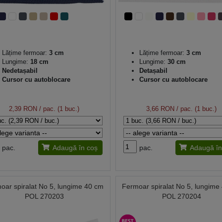
Lățime fermoar:
3 cm
Lățime fermoar:
3 cm
Lungime:
18 cm
Lungime:
30 cm
Nedetașabil
Detașabil
Cursor cu autoblocare
Cursor cu autoblocare
2,39 RON
/ pac. (1 buc.)
3,66 RON
/ pac. (1 buc.)
pac.
Adaugă în coș
pac.
Adaugă în
oar spiralat No 5, lungime 40 cm
Fermoar spiralat No 5, lungime
POL 270203
POL 270204