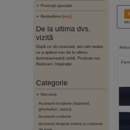
Promoţii speciale
F
Bestsellere [
nou
]
etc
De la ultima dvs.
vizită
După ce vă conectați, aici veți vedea
Artico
ce a apărut nou de la ultima
dumneavoastră vizită. Produse noi,
Ferm
Reduceri, Inspirație.
Categorie
Mercerie
Accesorii broderie (etamină,
gherhefuri, seturi)
Accesorii croitorie
Accesorii lenjerie intima și costume
de baie