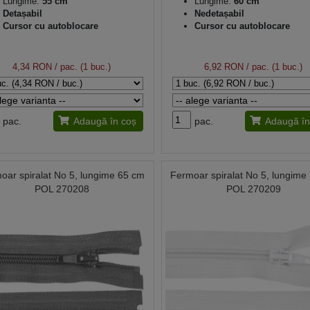
Lungime:
55 cm
Lungime:
60 cm
Detașabil
Nedetașabil
Cursor cu autoblocare
Cursor cu autoblocare
4,34 RON
/ pac. (1 buc.)
6,92 RON
/ pac. (1 buc.)
pac.
Adaugă în coș
pac.
Adaugă în
oar spiralat No 5, lungime 65 cm
Fermoar spiralat No 5, lungime
POL 270208
POL 270209