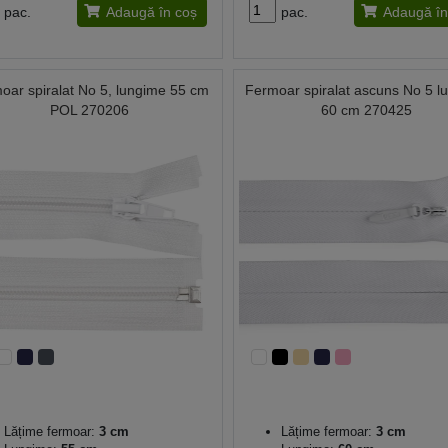
pac.
Adaugă în coș
pac.
Adaugă în
oar spiralat No 5, lungime 55 cm
Fermoar spiralat ascuns No 5 l
POL 270206
60 cm 270425
Lățime fermoar:
3 cm
Lățime fermoar:
3 cm