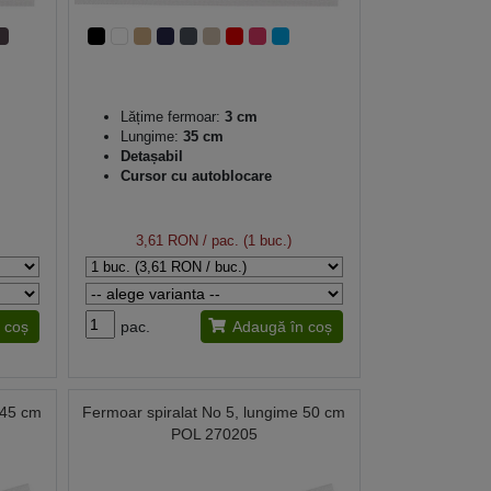
Lățime fermoar:
3 cm
Lungime:
35 cm
Detașabil
Cursor cu autoblocare
3,61 RON
/ pac. (1 buc.)
 coș
pac.
Adaugă în coș
 45 cm
Fermoar spiralat No 5, lungime 50 cm
POL 270205