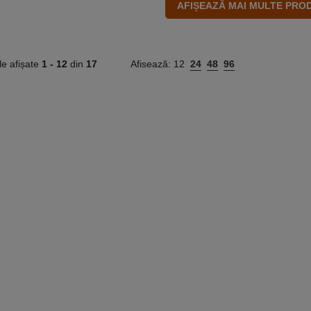
le afișate
1 -
12
din
17
Afisează:
12
24
48
96