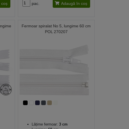
 coș
pac.
Adaugă în coș
ungime
Fermoar spiralat No 5, lungime 60 cm
POL 270207
Lățime fermoar:
3 cm