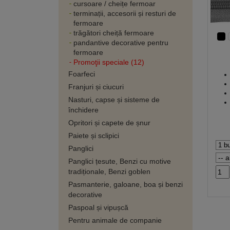
cursoare / cheițe fermoar
terminații, accesorii și resturi de
fermoare
trăgători cheiță fermoare
pandantive decorative pentru
fermoare
Promoţii speciale (12)
Foarfeci
Franjuri și ciucuri
Nasturi, capse și sisteme de
închidere
Opritori și capete de șnur
Paiete și sclipici
Panglici
Panglici țesute, Benzi cu motive
tradiționale, Benzi goblen
Pasmanterie, galoane, boa și benzi
decorative
Paspoal și vipușcă
Pentru animale de companie