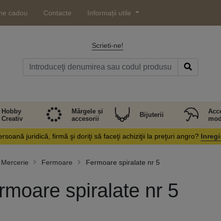
ne cadou
Contacte
Informații utile
Scrieti-ne!
Hobby
Mărgele și
Acce
Bijuterii
Creativ
accesorii
mod
rsoană juridică, firmă şi doriţi să faceţi achiziţii la preţuri angro?
Inregi
Mercerie
Fermoare
Fermoare spiralate nr 5
rmoare spiralate nr 5