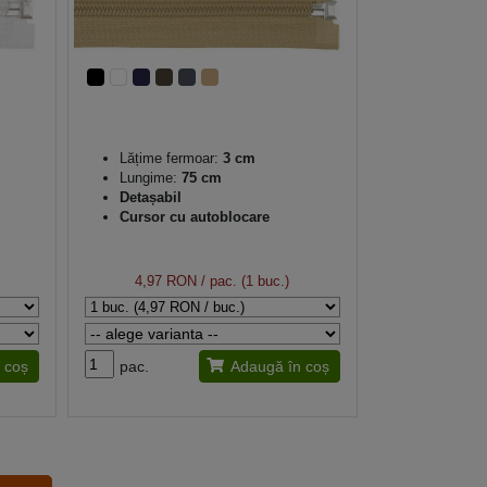
Lățime fermoar:
3 cm
Lungime:
75 cm
Detașabil
Cursor cu autoblocare
4,97 RON
/ pac. (1 buc.)
 coș
pac.
Adaugă în coș