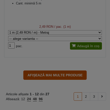
Cant. minimă 5 m
2,49 RON
/ pac. (1 m)
pac.
Adaugă în coș
Articole afișate
1 -
12
din
27
1
2
3
Afisează:
12
24
48
96