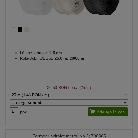
Lățime fermoar:
2,6 cm
Rolă/Bobină/Balot:
25.0 m, 200.0 m
36,50 RON
/ pac. (25 m)
pac.
Adaugă în coș
Fermoar spiralat metraj No 5; 790305