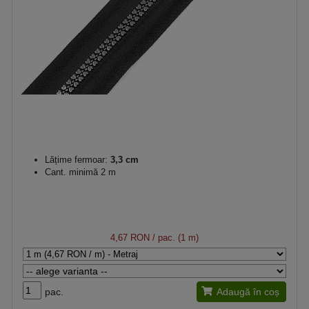
Lățime fermoar:
3,3 cm
Cant. minimă 2 m
4,67 RON
/ pac. (1 m)
pac.
Adaugă în coș