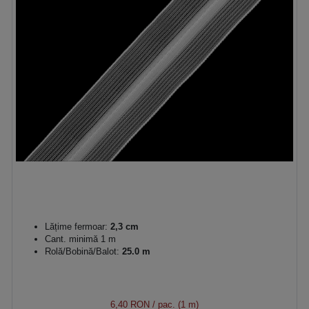
Lățime fermoar:
2,3 cm
Cant. minimă 1 m
Rolă/Bobină/Balot:
25.0 m
6,40 RON
/ pac. (1 m)