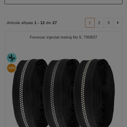
Articole afișate
1 -
12
din
27
1
2
3
Fermoar injectat metraj No 5; 790837
-15%