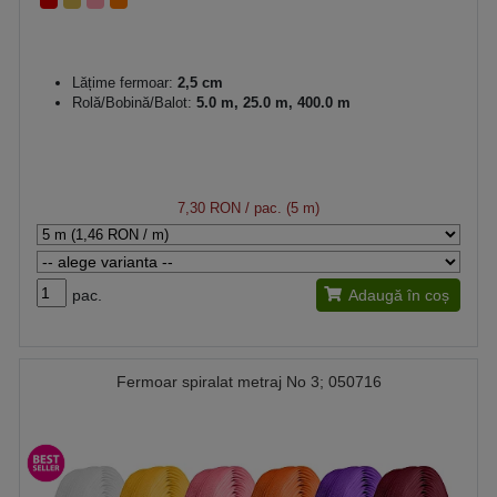
Lățime fermoar:
2,5 cm
Rolă/Bobină/Balot:
5.0 m, 25.0 m, 400.0 m
7,30 RON
/ pac. (5 m)
pac.
Adaugă în coș
Fermoar spiralat metraj No 3; 050716