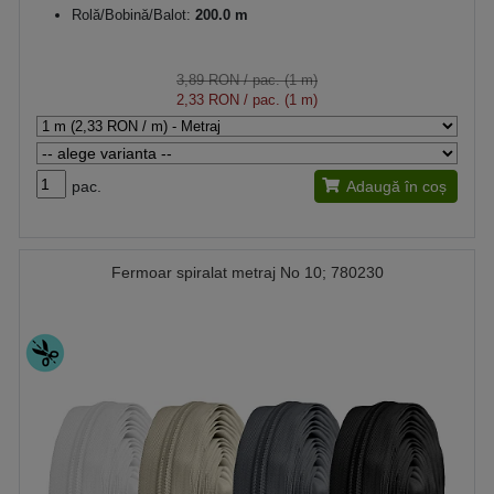
Rolă/Bobină/Balot:
200.0 m
3,89 RON
/ pac. (1 m)
2,33 RON
/ pac. (1 m)
pac.
Adaugă în coș
Fermoar spiralat metraj No 10; 780230