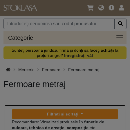
Limbă
Meniul
Cone
/
principal
vă
Monedă
Categ
Categorie
Sunteţi persoană juridică, firmă şi doriţi să faceţi achiziţii la
preţuri angro?
Inregistrați-vă!
Mercerie
Fermoare
Fermoare metraj
Fermoare metraj
Filtrați și sortați
Recomandare: Vizualizați produsele
în funcție de
culoare, tehnica de creație, compoziție
etc.