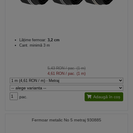
Lățime fermoar:
3,2 cm
Cant. minimă 3 m
5,43 RON
/ pac. (1 m)
4,61 RON
/ pac. (1 m)
pac.
Adaugă în coș
Fermoar metalic No 5 metraj 930885