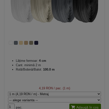
Lățime fermoar:
4 cm
Cant. minimă 2 m
Rolă/Bobină/Balot:
100.0 m
4,19 RON
/ pac. (1 m)
pac.
Adaugă în coș