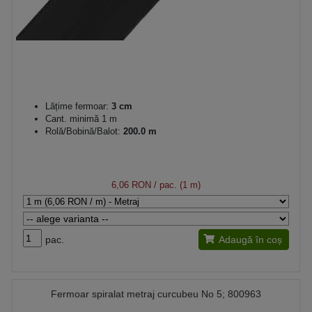
Lățime fermoar:
3 cm
Cant. minimă 1 m
Rolă/Bobină/Balot:
200.0 m
6,06 RON
/ pac. (1 m)
pac.
Adaugă în coș
Fermoar spiralat metraj curcubeu No 5; 800963