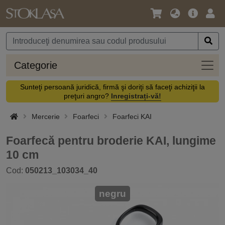
Limbă
Meniul
Cone
/
principal
vă
Monedă
Categ
Categorie
Sunteţi persoană juridică, firmă şi doriţi să faceţi achiziţii la
preţuri angro?
Inregistrați-vă!
Mercerie
Foarfeci
Foarfeci KAI
Foarfecă pentru broderie KAI, lungime
10 cm
Cod:
050213_103034_40
negru