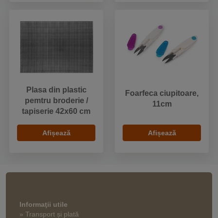
Plasa din plastic
Foarfeca ciupitoare,
pemtru broderie /
11cm
tapiserie 42x60 cm
Afișează
Afișează
Informaţii utile
» Transport și plată