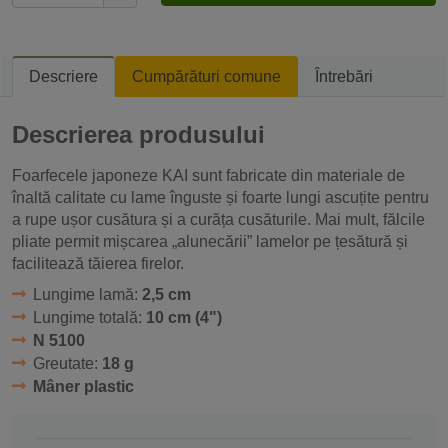
Descriere
Cumpărături comune
Întrebări
Descrierea produsului
Foarfecele japoneze KAI sunt fabricate din materiale de
înaltă calitate cu lame înguste și foarte lungi ascuțite pentru
a rupe ușor cusătura și a curăța cusăturile. Mai mult, fălcile
pliate permit mișcarea „alunecării” lamelor pe țesătură și
facilitează tăierea firelor.
Lungime lamă:
2,5 cm
Lungime totală:
10 cm (4")
N 5100
Greutate:
18 g
Mâner plastic