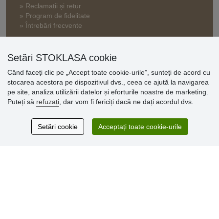
» Reclamații și retur
» Program de fidelitate
» Întrebări frecvente
» Termeni și condiții
» Setări cookie
Setări STOKLASA cookie
» Politica de confidențialitate
Când faceți clic pe „Accept toate cookie-urile”, sunteți de acord cu
stocarea acestora pe dispozitivul dvs., ceea ce ajută la navigarea
pe site, analiza utilizării datelor și eforturile noastre de marketing.
Opinii
Puteți să
refuzați
, dar vom fi fericiți dacă ne dați acordul dvs.
clienți
Setări cookie
Acceptați toate cookie-urile
Excellent service
Thank you.
Comentarii 159
* Nu verificăm recenziile