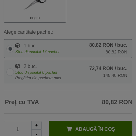
negru
Alege cantitate pachet:
80,82 RON
/ buc.
1 buc.
Stoc disponibil
17
pachet
80,82 RON
2 buc.
72,74 RON
/ buc.
Stoc disponibil
8
pachet
145,48 RON
Pregătim din pachete mici
Preț cu TVA
80,82 RON
+
ADAUGĂ ÎN COŞ
-