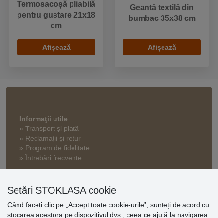
Termosacoșă pliabilă
Geantă textilă din
pentru gustare 21x18
bumbac 35x38 cm
cm
Afișează
Afișează
Informaţii utile
» Transport și plată
» Reclamații și retur
» Program de fidelitate
» Întrebări frecvente
» Termeni și condiții
» Setări cookie
Setări STOKLASA cookie
» Politica de confidențialitate
Când faceți clic pe „Accept toate cookie-urile”, sunteți de acord cu
stocarea acestora pe dispozitivul dvs., ceea ce ajută la navigarea