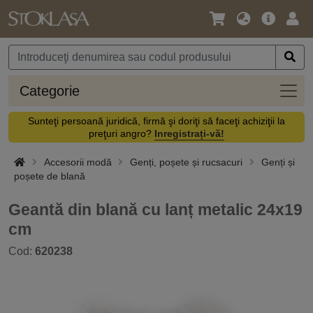
Limbă
Meniul
Cone
/
principal
vă
Monedă
Categ
Categorie
Sunteţi persoană juridică, firmă şi doriţi să faceţi achiziţii la
preţuri angro?
Inregistrați-vă!
Accesorii modă
Genți, poșete și rucsacuri
Genți și
poșete de blană
Geantă din blană cu lanț metalic 24x19
cm
Cod:
620238