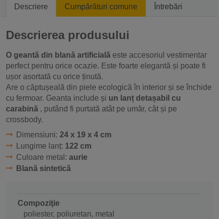
Descriere
Cumpărături comune
Întrebări
Descrierea produsului
O geantă din blană artificială
este accesoriul vestimentar
perfect pentru orice ocazie. Este foarte elegantă și poate fi
ușor asortată cu orice ținută.
Are o căptușeală din piele ecologică în interior și se închide
cu fermoar. Geanta include și
un lanț detașabil cu
carabină
, putând fi purtată atât pe umăr, cât și pe
crossbody.
Dimensiuni:
24 x 19 x 4 cm
Lungime lanț:
122 cm
Culoare metal:
aurie
Blană sintetică
Compoziţie
poliester, poliuretan, metal