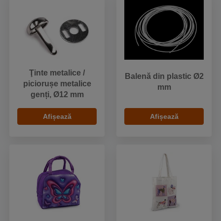
Ţinte metalice /
Balenă din plastic Ø2
piciorușe metalice
mm
genți, Ø12 mm
Afișează
Afișează