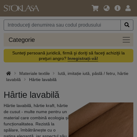
Limbă
Meniul
Cone
/
principal
vă
Monedă
Categ
Categorie
Sunteţi persoană juridică, firmă şi doriţi să faceţi achiziţii la
preţuri angro?
Inregistrați-vă!
Materiale textile
Iută, imitație iută, pâslă / fetru, hârtie
lavabilă
Hârtie lavabilă
Hârtie lavabilă
Hârtie lavabilă, hârtie kraft, hârtie
de cusut - multe nume pentru un
material care combină ecologia și
funcționalitatea. Rezistă la
spălare, îmbătrânește cu o
patina elegantă, iar aspectul său