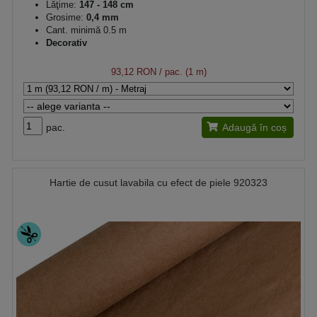
Lăţime:
147 - 148 cm
Grosime:
0,4 mm
Cant. minimă 0.5 m
Decorativ
93,12 RON
/ pac. (1 m)
pac.
Adaugă în coș
Hartie de cusut lavabila cu efect de piele 920323