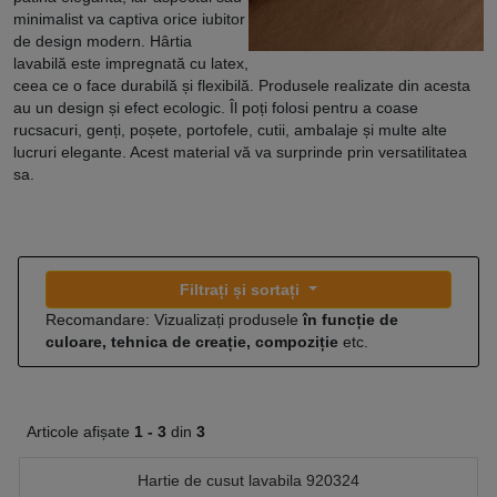
minimalist va captiva orice iubitor
de design modern. Hârtia
lavabilă este impregnată cu latex,
ceea ce o face durabilă și flexibilă. Produsele realizate din acesta
au un design și efect ecologic. Îl poți folosi pentru a coase
rucsacuri, genți, poșete, portofele, cutii, ambalaje și multe alte
lucruri elegante. Acest material vă va surprinde prin versatilitatea
sa.
Filtrați și sortați
Recomandare: Vizualizați produsele
în funcție de
culoare, tehnica de creație, compoziție
etc.
Articole afișate
1 -
3
din
3
Hartie de cusut lavabila 920324