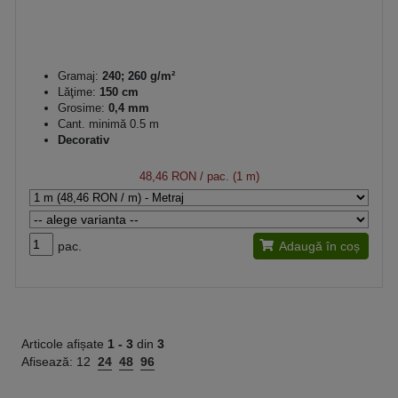
Gramaj:
240; 260 g/m²
Lăţime:
150 cm
Grosime:
0,4 mm
Cant. minimă 0.5 m
Decorativ
48,46 RON
/ pac. (1 m)
pac.
Adaugă în coș
Articole afișate
1 -
3
din
3
Afisează:
12
24
48
96