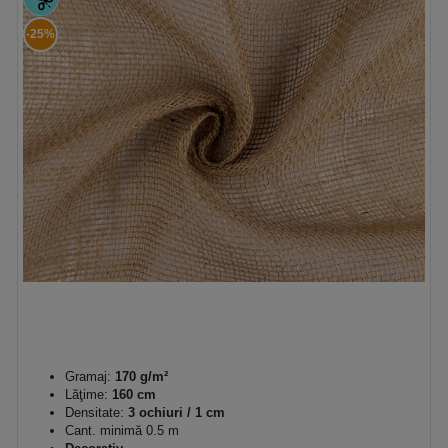
-25%
Gramaj:
170 g/m²
Lăţime:
160 cm
Densitate:
3 ochiuri / 1 cm
Cant. minimă 0.5 m