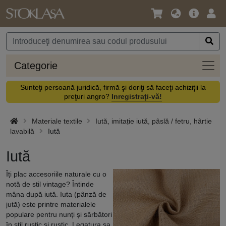
Limbă
Meniul
Cone
/
principal
vă
Monedă
Categ
Categorie
Sunteţi persoană juridică, firmă şi doriţi să faceţi achiziţii la
preţuri angro?
Inregistrați-vă!
Materiale textile
Iută, imitație iută, pâslă / fetru, hârtie
lavabilă
Iută
Iută
Îți plac accesoriile naturale cu o
notă de stil vintage? Întinde
mâna după iută. Iuta (pânză de
jută) este printre materialele
populare pentru nunți și sărbători
în stil rustic și rustic. Legatura sa