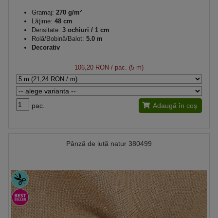
Gramaj:
270 g/m²
Lăţime:
48 cm
Densitate:
3 ochiuri / 1 cm
Rolă/Bobină/Balot:
5.0 m
Decorativ
106,20 RON
/ pac. (5 m)
pac.
Adaugă în coș
Pânză de iută natur 380499