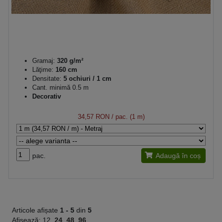
Gramaj:
320 g/m²
Lăţime:
160 cm
Densitate:
5 ochiuri / 1 cm
Cant. minimă 0.5 m
Decorativ
34,57 RON
/ pac. (1 m)
pac.
Adaugă în coș
Articole afișate
1 -
5
din
5
Afisează:
12
24
48
96