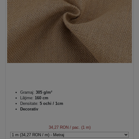
Gramaj:
305 g/m²
Lăţime:
160 cm
Densitate:
5 ochi / 1cm
Decorativ
34,27 RON
/ pac. (1 m)