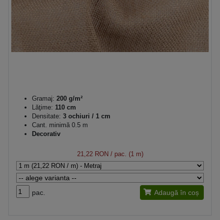
Gramaj:
200 g/m²
Lăţime:
110 cm
Densitate:
3 ochiuri / 1 cm
Cant. minimă 0.5 m
Decorativ
21,22 RON
/ pac. (1 m)
pac.
Adaugă în coș