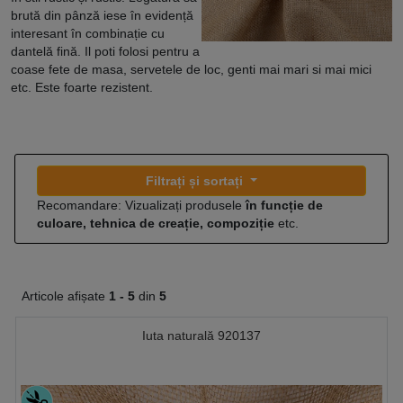
brută din pânză iese în evidență
interesant în combinație cu
dantelă fină. Il poti folosi pentru a
coase fete de masa, servetele de loc, genti mai mari si mai mici
etc. Este foarte rezistent.
Filtrați și sortați
Recomandare: Vizualizați produsele
în funcție de
culoare, tehnica de creație, compoziție
etc.
Articole afișate
1 -
5
din
5
Iuta naturală 920137