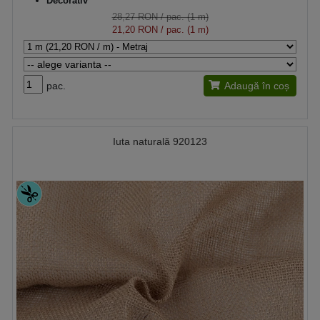
Decorativ
28,27 RON
/ pac. (1 m)
21,20 RON
/ pac. (1 m)
pac.
Adaugă în coș
Iuta naturală 920123