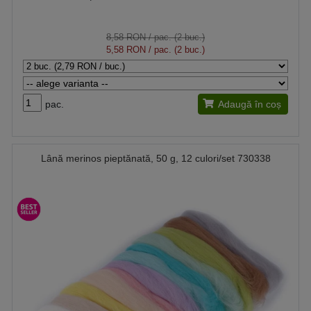
8,58 RON
/ pac. (2 buc.)
5,58 RON
/ pac. (2 buc.)
pac.
Adaugă în coș
Lână merinos pieptănată, 50 g, 12 culori/set 730338