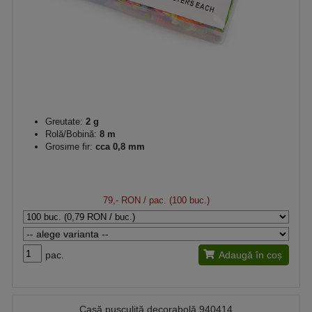
Greutate:
2 g
Rolă/Bobină:
8 m
Grosime fir:
cca 0,8 mm
79,- RON
/ pac. (100 buc.)
pac.
Adaugă în coș
Casă pușculiță decorabolă 940414