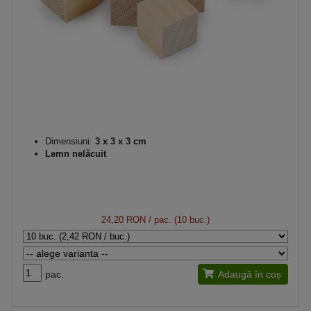
Dimensiuni:
3 x 3 x 3 cm
Lemn nelăcuit
24,20 RON
/ pac. (10 buc.)
pac.
Adaugă în coș