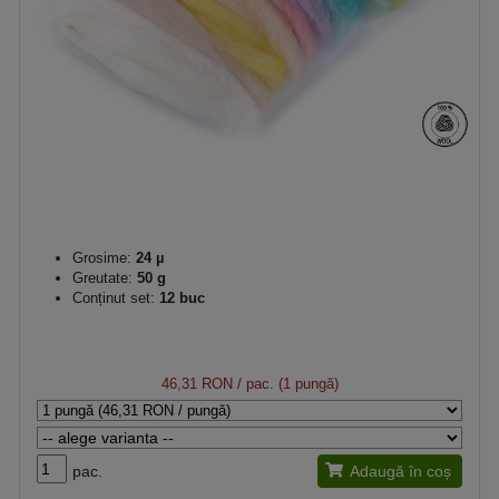
Grosime:
24 µ
Greutate:
50 g
Conținut set:
12 buc
46,31 RON
/ pac. (1 pungă)
pac.
Adaugă în coș