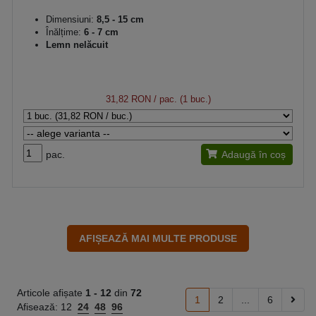
Dimensiuni:
8,5 - 15 cm
Înălțime:
6 - 7 cm
Lemn nelăcuit
31,82 RON
/ pac. (1 buc.)
pac.
Adaugă în coș
Articole afișate
1 -
12
din
72
1
2
...
6
Afisează:
12
24
48
96