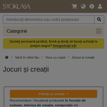
Limbă
Meniul
Cone
/
principal
vă
Monedă
Categ
Categorie
Sunteţi persoană juridică, firmă şi doriţi să faceţi achiziţii la
preţuri angro?
Inregistrați-vă!
Vară în stilul tău
Vara cu copiii
Jocuri și creații
Jocuri și creații
Filtrați și sortați
Recomandare: Vizualizați produsele
în funcție de
culoare, tehnica de creație, compoziție
etc.