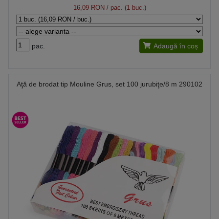
16,09 RON
/ pac. (1 buc.)
pac.
Adaugă în coș
Aţă de brodat tip Mouline Grus, set 100 jurubiţe/8 m 290102