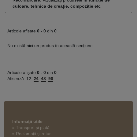
Recomandare: Vizualizați produsele
în funcție de
culoare, tehnica de creație, compoziție
etc.
Articole afișate
0 -
0
din
0
Nu există nici un produs în această secțiune
Articole afișate
0 -
0
din
0
Afisează:
12
24
48
96
Informaţii utile
» Transport și plată
» Reclamații și retur