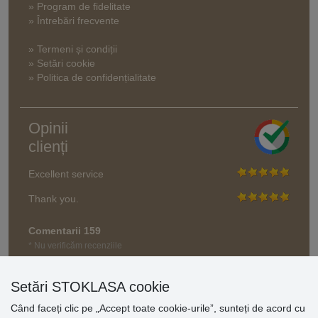
» Program de fidelitate
» Întrebări frecvente
» Termeni și condiții
» Setări cookie
» Politica de confidențialitate
Opinii
clienți
Excellent service
Thank you.
Comentarii 159
* Nu verificăm recenziile
Setări STOKLASA cookie
Când faceți clic pe „Accept toate cookie-urile”, sunteți de acord cu