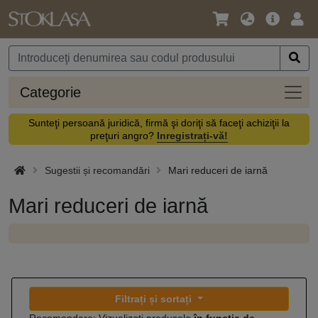
Limbă
Meniul
Cone
/
principal
vă
Monedă
Categ
Categorie
Sunteţi persoană juridică, firmă şi doriţi să faceţi achiziţii la
preţuri angro?
Inregistrați-vă!
Sugestii și recomandări
Mari reduceri de iarnă
Mari reduceri de iarnă
Filtrați și sortați