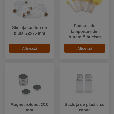
Pensule de
Sticluță cu dop de
tamponare din
plută, 22x75 mm
burete, 5 buc/set
Afișează
Afișează
Magnet rotund, Ø10
Sticluță de plastic cu
mm
capac