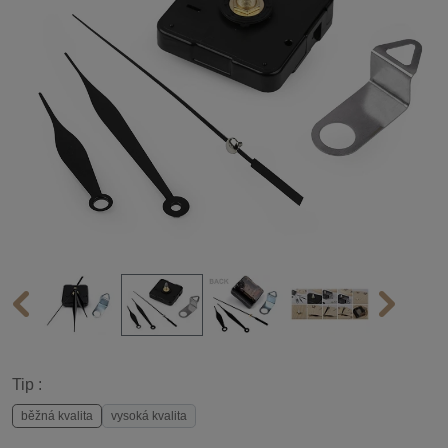
Tip :
běžná kvalita
vysoká kvalita