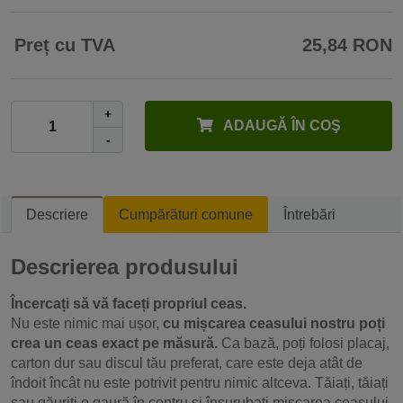
Preț cu TVA
25,84 RON
+
ADAUGĂ ÎN COŞ
-
Descriere
Cumpărături comune
Întrebări
Descrierea produsului
Încercați să vă faceți propriul ceas.
Nu este nimic mai ușor,
cu mișcarea ceasului nostru poți
crea un ceas exact pe măsură.
Ca bază, poți folosi placaj,
carton dur sau discul tău preferat, care este deja atât de
îndoit încât nu este potrivit pentru nimic altceva. Tăiați, tăiați
sau găuriți o gaură în centru și înșurubați mișcarea ceasului