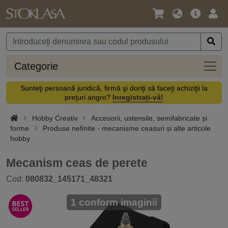
Limbă
Meniul
Cone
/
principal
vă
Monedă
Categ
Categorie
Sunteţi persoană juridică, firmă şi doriţi să faceţi achiziţii la
preţuri angro?
Inregistrați-vă!
Hobby Creativ
Accesorii, ustensile, semifabricate și
forme
Produse nefinite - mecanisme ceasuri și alte articole
hobby
Mecanism ceas de perete
Cod:
080832_145171_48321
1 conform imaginii