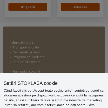
Afișează
Afișează
Informaţii utile
» Transport și plată
» Reclamații și retur
» Program de fidelitate
» Întrebări frecvente
» Termeni și condiții
» Setări cookie
» Politica de confidențialitate
Setări STOKLASA cookie
Când faceți clic pe „Accept toate cookie-urile”, sunteți de acord cu
stocarea acestora pe dispozitivul dvs., ceea ce ajută la navigarea
Opinii
pe site, analiza utilizării datelor și eforturile noastre de marketing.
clienți
Puteți să
refuzați
, dar vom fi fericiți dacă ne dați acordul dvs.