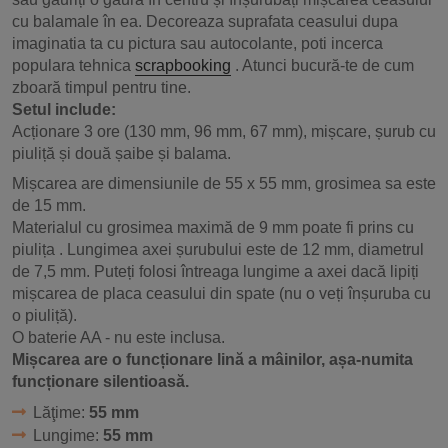
cu balamale în ea. Decoreaza suprafata ceasului dupa
imaginatia ta cu pictura sau autocolante, poti incerca
populara tehnica
scrapbooking
. Atunci bucură-te de cum
zboară timpul pentru tine.
Setul include:
Acționare 3 ore (130 mm, 96 mm, 67 mm), mișcare, șurub cu
piuliță și două șaibe și balama.
Mișcarea are dimensiunile de 55 x 55 mm, grosimea sa este
de 15 mm.
Materialul cu grosimea maximă de 9 mm
poate fi prins cu
piulița
. Lungimea axei șurubului este de 12 mm, diametrul
de 7,5 mm. Puteți folosi întreaga lungime a axei dacă lipiți
mișcarea de placa ceasului din spate (nu o veți înșuruba cu
o piuliță).
O baterie AA - nu este inclusa.
Mișcarea are o funcționare lină a mâinilor, așa-numita
funcționare silentioasă.
Lăţime:
55 mm
Lungime:
55 mm