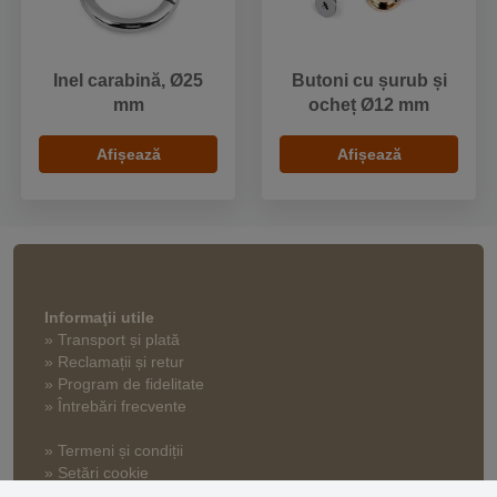
Inel carabină, Ø25
Butoni cu șurub și
mm
ocheț Ø12 mm
Afișează
Afișează
Informaţii utile
» Transport și plată
» Reclamații și retur
» Program de fidelitate
» Întrebări frecvente
» Termeni și condiții
» Setări cookie
» Politica de confidențialitate