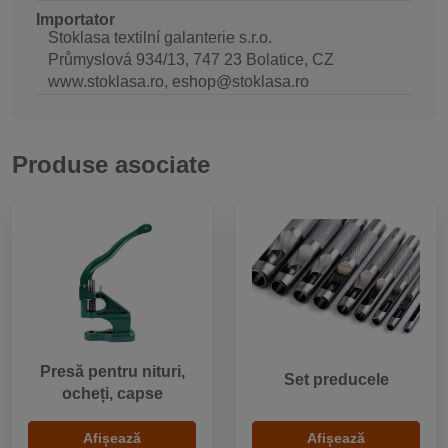
Importator
Stoklasa textilní galanterie s.r.o.
Průmyslová 934/13, 747 23 Bolatice, CZ
www.stoklasa.ro, eshop@stoklasa.ro
Produse asociate
Presă pentru nituri,
Set preducele
ocheți, capse
Afișează
Afișează