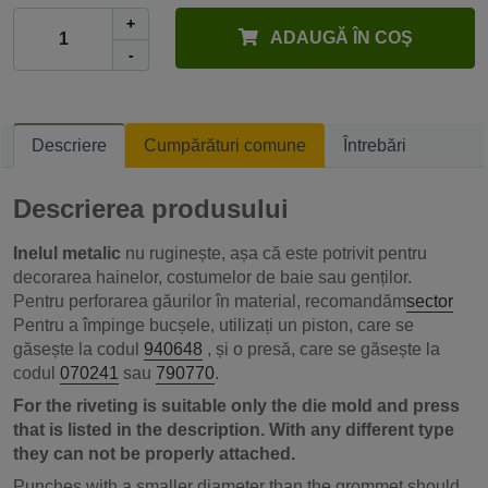
+
ADAUGĂ ÎN COŞ
-
Descriere
Cumpărături comune
Întrebări
Descrierea produsului
Inelul metalic
nu ruginește, așa că este potrivit pentru
decorarea hainelor, costumelor de baie sau genților.
Pentru perforarea găurilor în material, recomandăm
sector
Pentru a împinge bucșele, utilizați
un piston, care se
găsește la codul
940648
, și o presă, care se găsește la
codul
070241
sau
790770
.
For the riveting is suitable only the die mold and press
that is listed in the description. With any different type
they can not be properly attached.
Punches with a smaller diameter than the grommet should