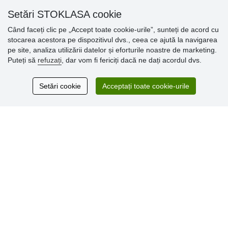
Setări STOKLASA cookie
Când faceți clic pe „Accept toate cookie-urile”, sunteți de acord cu
Opinii
stocarea acestora pe dispozitivul dvs., ceea ce ajută la navigarea
clienți
pe site, analiza utilizării datelor și eforturile noastre de marketing.
Puteți să
refuzați
, dar vom fi fericiți dacă ne dați acordul dvs.
Excellent service
Thank you.
Setări cookie
Acceptați toate cookie-urile
Comentarii 159
* Nu verificăm recenziile