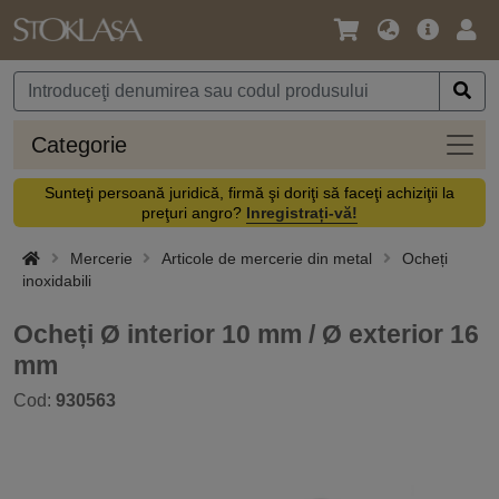
Limbă
Meniul
Cone
/
principal
vă
Monedă
Categ
Categorie
Sunteţi persoană juridică, firmă şi doriţi să faceţi achiziţii la
preţuri angro?
Inregistrați-vă!
Mercerie
Articole de mercerie din metal
Ocheți
inoxidabili
Ocheți Ø interior 10 mm / Ø exterior 16
mm
Cod:
930563