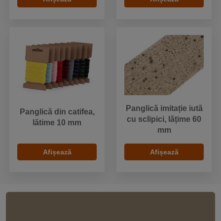
Panglică imitație iută
Panglică din catifea,
cu sclipici, lățime 60
lătime 10 mm
mm
Afișează
Afișează