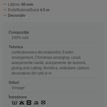
Lăţime:
60 mm
Rolă/Bobină/Balot
4.5 m
Decorativ
Compoziţie
100% iută
Tehnica
confecționarea decorațiunilor, Easter
arrangement, Christmas arranging, cusut,
aranjamente nuntă, aranjamente de toamnă,
gluing and cutting, floristica, ambalare cadouri,
decorațiuni din iută și in
Stiluri
Vintage
Întreținere