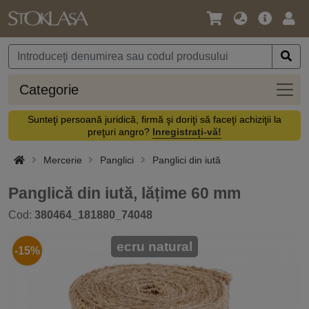
Limbă
Meniul
Cone
/
principal
vă
Monedă
Categ
Categorie
Sunteţi persoană juridică, firmă şi doriţi să faceţi achiziţii la
preţuri angro?
Inregistrați-vă!
Mercerie
Panglici
Panglici din iută
Panglică din iută, lățime 60 mm
Cod:
380464_181880_74048
ecru natural
-15%