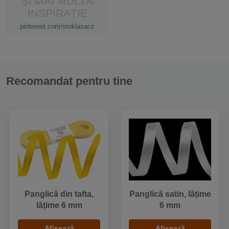
ȘI MAI MULTĂ
INSPIRAȚIE
pinterest.com/stoklasacz
Recomandat pentru tine
Panglică din tafta,
Panglică satin, lățime
lățime 6 mm
6 mm
Afișează
Afișează