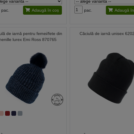
pac.
Adaugă în coș
pac.
Adaugă în
ulă de iarnă pentru femei/fete din
Căciulă de iarnă unisex 620
henille lurex Emi Ross 870765