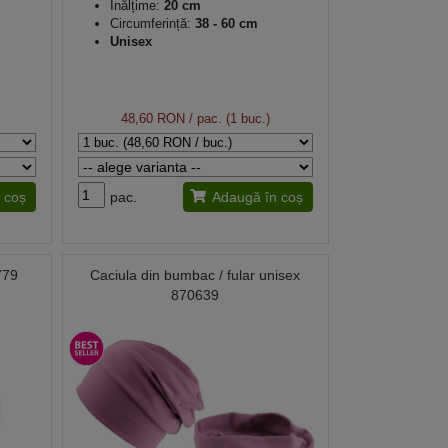
Înălțime:
20 cm
Circumferință:
38 - 60 cm
Unisex
48,60 RON
/ pac. (1 buc.)
 coș
pac.
Adaugă în coș
779
Caciula din bumbac / fular unisex
870639