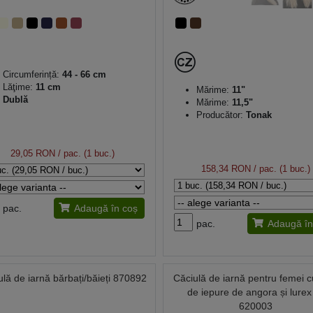
Circumferință:
44 - 66 cm
Lăţime:
11 cm
Mărime:
11"
Dublă
Mărime:
11,5"
Producător:
Tonak
29,05 RON
/ pac. (1 buc.)
158,34 RON
/ pac. (1 buc.)
pac.
Adaugă în coș
pac.
Adaugă în
ulă de iarnă bărbați/băieți 870892
Căciulă de iarnă pentru femei c
de iepure de angora și lurex 
620003