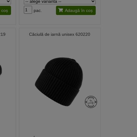
 coș
pac.
Adaugă în coș
219
Căciulă de iarnă unisex 620220