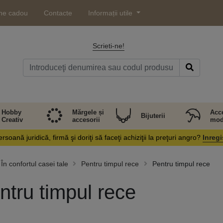
ne cadou
Contacte
Informații utile
Scrieti-ne!
Hobby
Mărgele și
Acce
Bijuterii
Creativ
accesorii
mod
rsoană juridică, firmă şi doriţi să faceţi achiziţii la preţuri angro?
Inregi
În confortul casei tale
Pentru timpul rece
Pentru timpul rece
ntru timpul rece