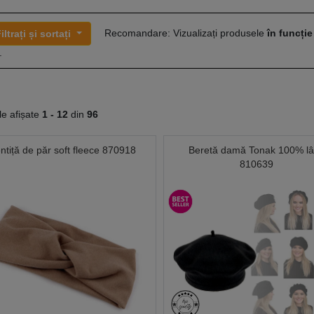
Recomandare: Vizualizați produsele
în funcție
iltrați și sortați
.
le afișate
1 -
12
din
96
ntiță de păr soft fleece 870918
Beretă damă Tonak 100% l
810639