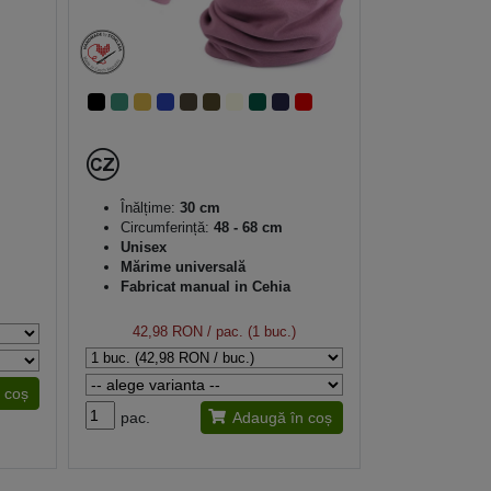
Înălțime:
30 cm
Circumferință:
48 - 68 cm
Unisex
Mărime universală
Fabricat manual in Cehia
42,98 RON
/ pac. (1 buc.)
 coș
pac.
Adaugă în coș