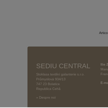
Artico
SEDIU CENTRAL
Ilie
Mana
Fren
Stoklasa textilní galanterie s.r.o.
Průmyslová 934/13
E-ma
747 23 Bolatice
Republica Cehă
» Despre noi