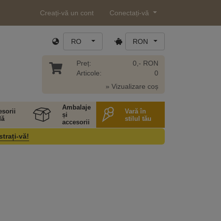
Creați-vă un cont
Conectați-vă
RO
RON
Preț:
0,- RON
Articole:
0
» Vizualizare coș
Ambalaje
sorii
Vară în
și
ă
stilul tău
accesorii
strați-vă!