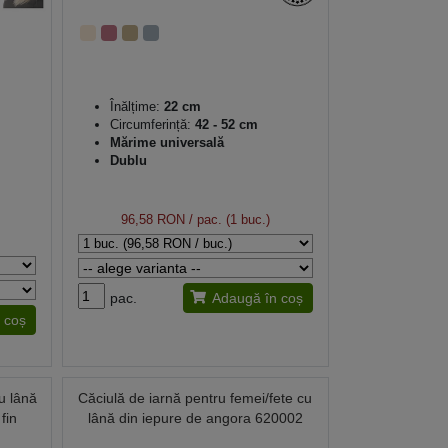
Înălțime:
22 cm
Circumferință:
42 - 52 cm
Mărime universală
Dublu
96,58 RON
/ pac. (1 buc.)
pac.
Adaugă în coș
 coș
u lână
Căciulă de iarnă pentru femei/fete cu
fin
lână din iepure de angora 620002