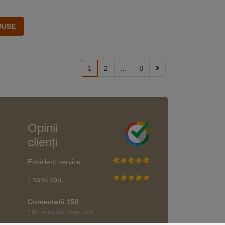
1
2
...
8
Opinii
clienți
Excellent service
Thank you.
Comentarii 159
* Nu verificăm recenziile