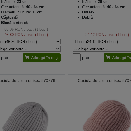
Înălțime:
23 cm
Înălțime:
28 cm
Circumferință:
40 - 64 cm
Circumferință:
40 - 64 cm
Diametru ciucure:
11 cm
Unisex
Căptușită
Dublă
Blană sintetică
55,06 RON
/ pac. (1 buc.)
46,80 RON
/ pac. (1 buc.)
24,12 RON
/ pac. (1 buc.)
pac.
Adaugă în coș
pac.
Adaugă în
aciula de iarna unisex 870778
Caciula de iarna unisex 870