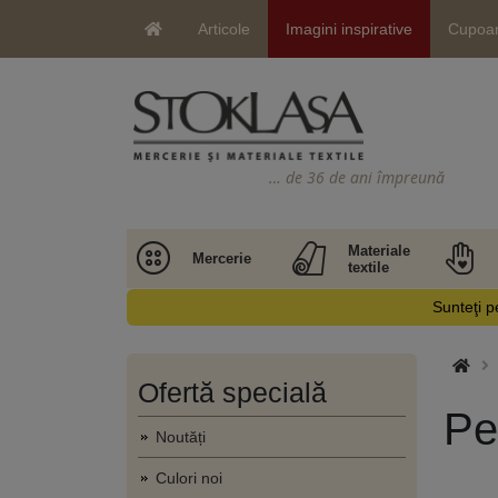
Articole
Imagini inspirative
Cupoa
… de 36 de ani împreună
Materiale
Mercerie
textile
Sunteţi pe
Ofertă specială
Pe
Noutăți
Culori noi