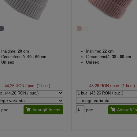
Înălțime:
20 cm
Înălțime:
22 cm
Circumferință:
40 - 60 cm
Circumferință:
38 - 60 cm
Unisex
Unisex
44,26 RON
/ pac. (1 buc.)
43,26 RON
/ pac. (1 buc.)
pac.
Adaugă în coș
pac.
Adaugă în