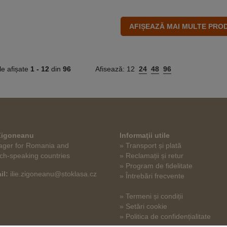
le afișate
1 -
12
din
96
Afisează:
12
24
48
96
 Zigoneanu
Informaţii utile
ger for Romania and
» Transport și plată
ch-speaking countries
» Reclamații și retur
» Program de fidelitate
il:
ilie.zigoneanu@stoklasa.cz
» Întrebări frecvente
» Termeni și condiții
» Setări cookie
» Politica de confidențialitate