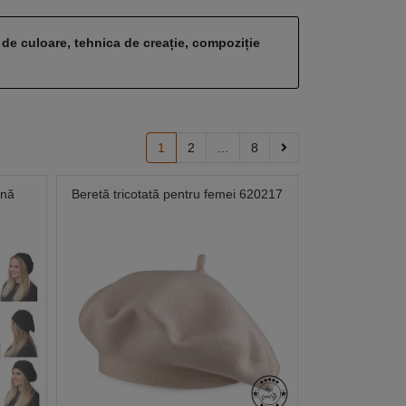
 de culoare, tehnica de creație, compoziție
1
2
...
8
ână
Beretă tricotată pentru femei 620217