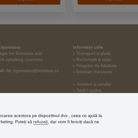
 Zigoneanu
Informaţii utile
ger for Romania and
» Transport și plată
ch-speaking countries
» Reclamații și retur
» Program de fidelitate
il:
ilie.zigoneanu@stoklasa.cz
» Întrebări frecvente
» Termeni și condiții
» Setări cookie
» Politica de confidențialitate
tocarea acestora pe dispozitivul dvs., ceea ce ajută la
arketing. Puteți să
refuzați
, dar vom fi fericiți dacă ne