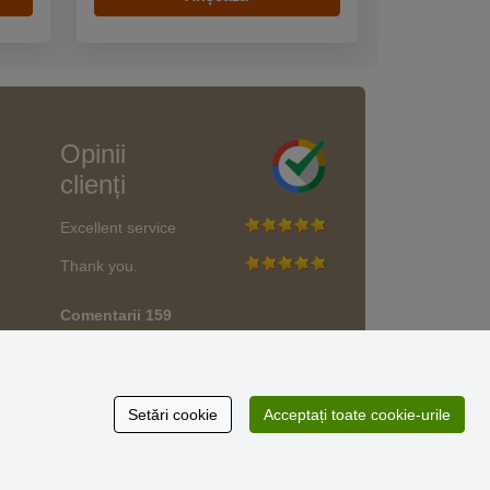
Opinii
clienți
Excellent service
Thank you.
Comentarii 159
* Nu verificăm recenziile
Setări cookie
Acceptați toate cookie-urile