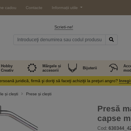
ne cadou
Contacte
Informații utile
Scrieti-ne!
Hobby
Mărgele și
Acce
Bijuterii
Creativ
accesorii
mod
rsoană juridică, firmă şi doriţi să faceţi achiziţii la preţuri angro?
Inregi
e și clești
Prese și clești
Presă ma
capse m
Cod:
630344_4