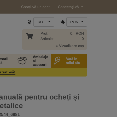
Creați-vă un cont
Conectați-vă
RO
RON
Preț:
0,- RON
Articole:
0
» Vizualizare coș
Ambalaje
sorii
Vară în
și
ă
stilul tău
accesorii
strați-vă!
nuală pentru ocheți și
etalice
2544_6881