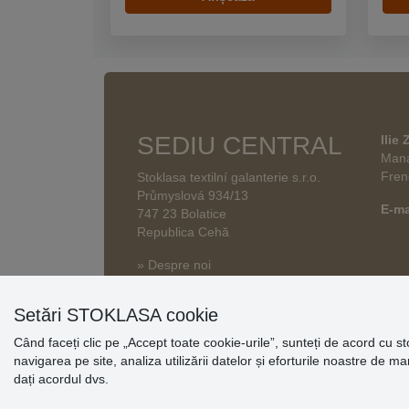
SEDIU CENTRAL
Ilie
Mana
Fren
Stoklasa textilní galanterie s.r.o.
Průmyslová 934/13
E-ma
747 23 Bolatice
Republica Cehă
» Despre noi
Setări STOKLASA cookie
Când faceți clic pe „Accept toate cookie-urile”, sunteți de acord cu s
navigarea pe site, analiza utilizării datelor și eforturile noastre de m
dați acordul dvs.