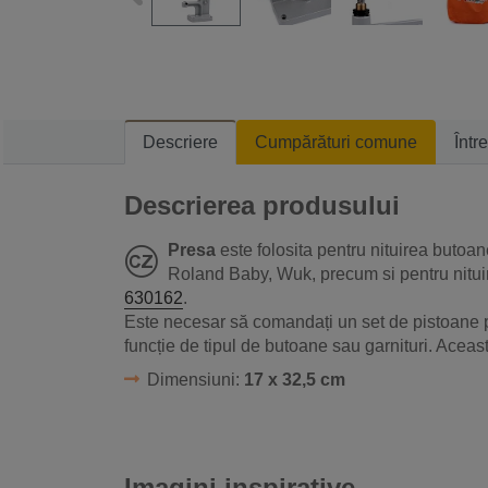
Descriere
Cumpărături comune
Într
Descrierea produsului
Presa
este folosita pentru nituirea butoa
Roland Baby, Wuk, precum si pentru nituir
630162
.
Este necesar să comandați un set de pistoane p
funcție de tipul de butoane sau garnituri. Acea
Dimensiuni:
17 x 32,5 cm
Imagini inspirative