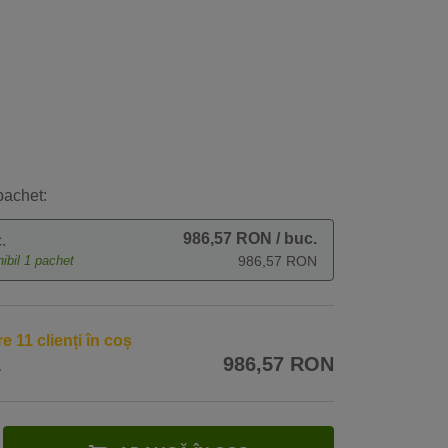
pachet:
986,57 RON
/ buc.
.
nibil
1
pachet
986,57 RON
re 11 clienți în coș
A
986,57 RON