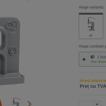
Alege varianta:
gri
Alege cantitate 
1 buc
Stoc dispo
Acest articol a
Preț cu TV
+