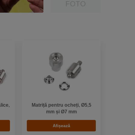
FOTO
lice,
Matriță pentru ocheți, Ø5,5
mm și Ø7 mm
Afișează