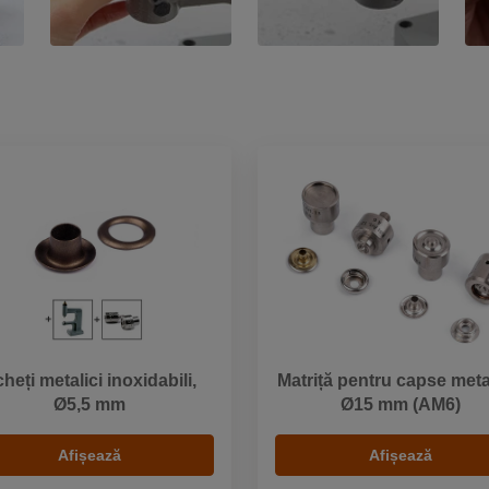
heți metalici inoxidabili,
Matriță pentru capse meta
Ø5,5 mm
Ø15 mm (AM6)
Afișează
Afișează