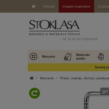
Articole
Imagini inspirative
Cupoa
… de 36 de ani împreună
Materiale
Mercerie
textile
Sunteţi pe
Mercerie
Prese, matrițe, dornuri, preducel
gri