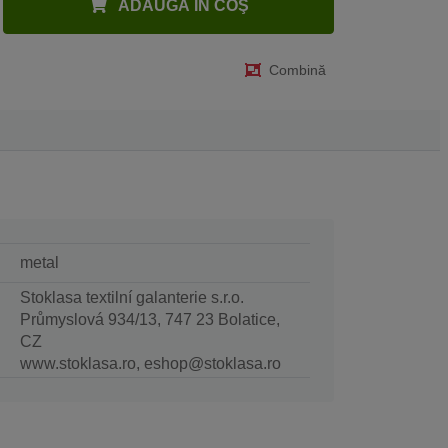
ADAUGĂ ÎN COŞ
Combină
metal
Stoklasa textilní galanterie s.r.o.
Průmyslová 934/13, 747 23 Bolatice,
CZ
www.stoklasa.ro, eshop@stoklasa.ro