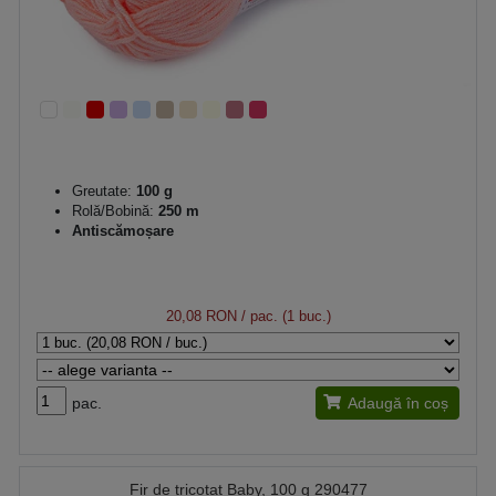
Greutate:
100 g
Rolă/Bobină:
250 m
Antiscămoșare
20,08 RON
/ pac. (1 buc.)
pac.
Adaugă în coș
Fir de tricotat Baby, 100 g 290477