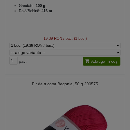
Greutate:
100 g
Rolă/Bobină:
416 m
19,39 RON
/ pac. (1 buc.)
pac.
Adaugă în coș
Fir de tricotat Begonia, 50 g 290575