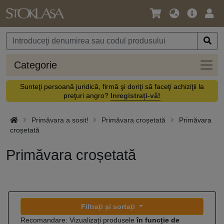
Limbă
Meniul
Cone
/
principal
vă
Monedă
Categ
Categorie
Sunteţi persoană juridică, firmă şi doriţi să faceţi achiziţii la
preţuri angro?
Inregistrați-vă!
Primăvara a sosit!
Primăvara croșetată
Primăvara
croșetată
Primăvara croșetată
Filtrați și sortați
Recomandare: Vizualizați produsele
în funcție de