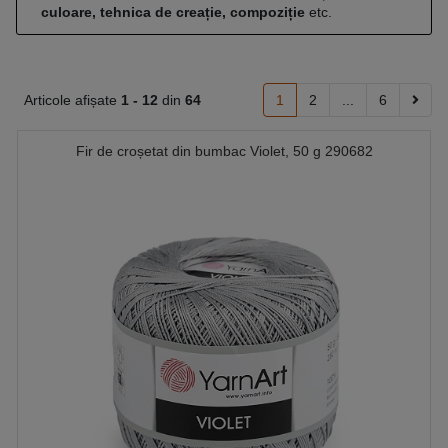
culoare, tehnica de creație, compoziție
etc.
Articole afișate
1 -
12
din
64
1
2
...
6
Fir de croșetat din bumbac Violet, 50 g 290682