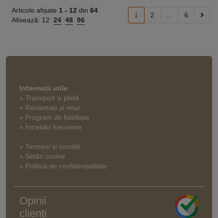
Articole afișate
1 -
12
din
64
1
2
...
6
Afisează:
12
24
48
96
Informaţii utile
» Transport și plată
» Reclamații și retur
» Program de fidelitate
» Întrebări frecvente
» Termeni și condiții
» Setări cookie
» Politica de confidențialitate
Opinii
clienți