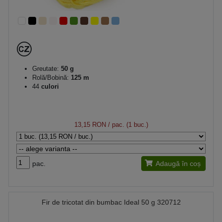
Greutate:
50 g
Rolă/Bobină:
125 m
44
culori
13,15 RON
/ pac. (1 buc.)
pac.
Adaugă în coș
Fir de tricotat din bumbac Ideal 50 g 320712