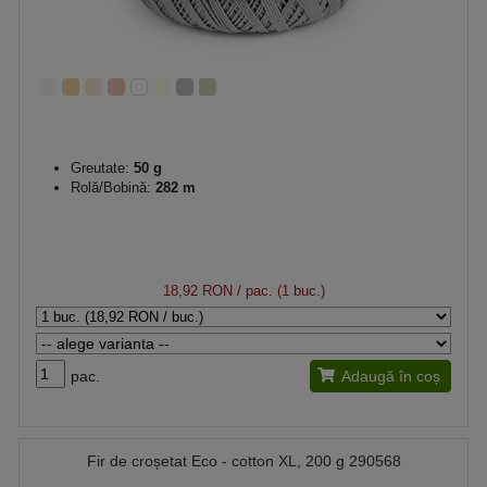
Greutate:
50 g
Rolă/Bobină:
282 m
18,92 RON
/ pac. (1 buc.)
pac.
Adaugă în coș
Fir de croșetat Eco - cotton XL, 200 g 290568