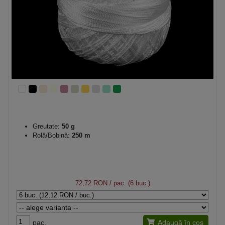
Greutate:
50 g
Rolă/Bobină:
250 m
72,72 RON
/ pac. (6 buc.)
pac.
Adaugă în coș