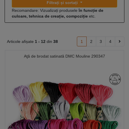
Filtrați și sortați
Recomandare: Vizualizați produsele
în funcție de
culoare, tehnica de creație, compoziție
etc.
Articole afișate
1 -
12
din
38
1
2
3
4
Aţă de brodat satinată DMC Mouline 290347