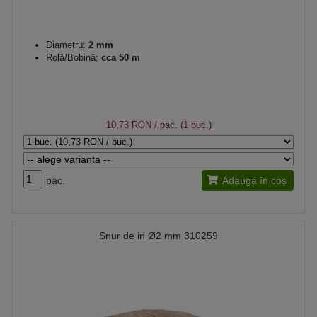
Diametru:
2 mm
Rolă/Bobină:
cca 50 m
10,73 RON
/ pac. (1 buc.)
pac.
Adaugă în coș
Snur de in Ø2 mm 310259