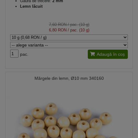
Gaură de trecere:
2 mm
Lemn lăcuit
7,60 RON
/ pac. (10 g)
6,80 RON
/ pac. (10 g)
pac.
Adaugă în coș
Mărgele din lemn, Ø10 mm 340160