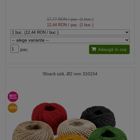
17,77 RON
/ pac. (1 buc.)
12,44 RON
/ pac. (1 buc.)
pac.
Adaugă în coș
Sfoară iută, Ø2 mm 310154
-35%