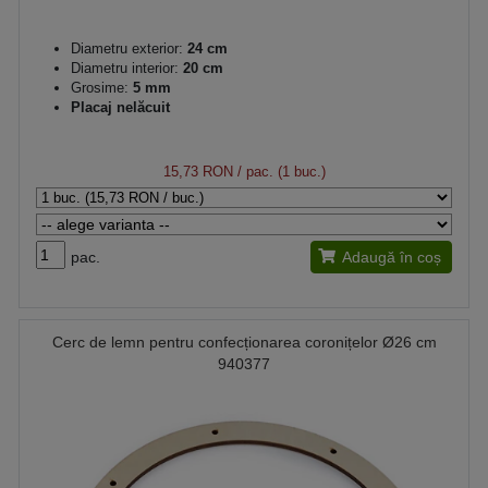
Diametru exterior:
24 cm
Diametru interior:
20 cm
Grosime:
5 mm
Placaj nelăcuit
15,73 RON
/ pac. (1 buc.)
pac.
Adaugă în coș
Cerc de lemn pentru confecționarea coronițelor Ø26 cm
940377