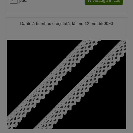
pac.
Adaugă în coș
Dantelă bumbac croşetată, lățime 12 mm 550093