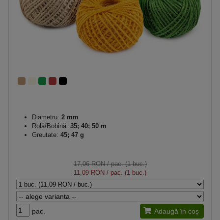
Diametru:
2 mm
Rolă/Bobină:
35; 40; 50 m
Greutate:
45; 47 g
17,06 RON
/ pac. (1 buc.)
11,09 RON
/ pac. (1 buc.)
pac.
Adaugă în coș