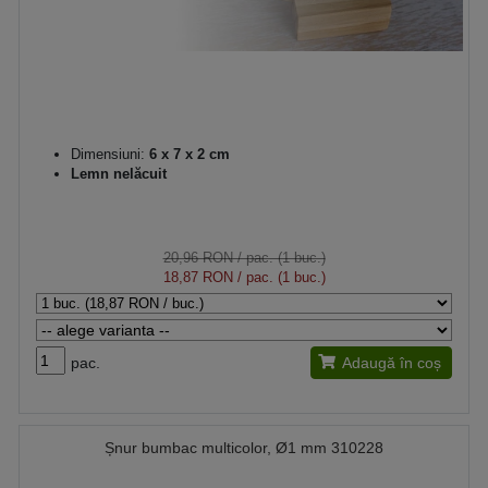
Dimensiuni:
6 x 7 x 2 cm
Lemn nelăcuit
20,96 RON
/ pac. (1 buc.)
18,87 RON
/ pac. (1 buc.)
pac.
Adaugă în coș
Șnur bumbac multicolor, Ø1 mm 310228