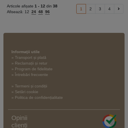
Articole afișate
1 -
12
din
38
1
2
3
4
Afisează:
12
24
48
96
Informaţii utile
» Transport și plată
» Reclamații și retur
» Program de fidelitate
» Întrebări frecvente
» Termeni și condiții
» Setări cookie
» Politica de confidențialitate
Opinii
clienți