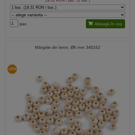
19,31 RON
/ pac. (1 buc.)
pac.
Adaugă în coș
Mărgele din lemn, Ø6 mm 340162
-15%