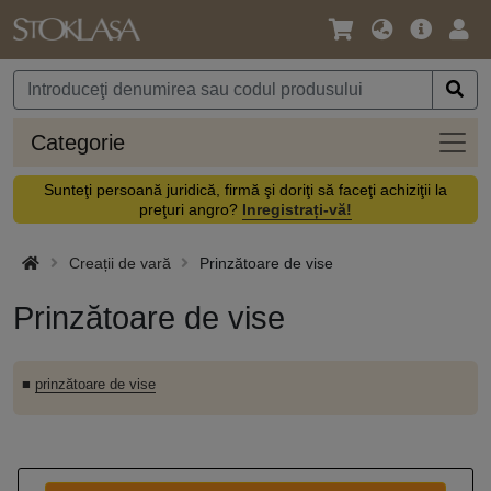
Limbă
Meniul
Cone
/
principal
vă
Monedă
Categ
Categorie
Sunteţi persoană juridică, firmă şi doriţi să faceţi achiziţii la
preţuri angro?
Inregistrați-vă!
Creații de vară
Prinzătoare de vise
Prinzătoare de vise
■
prinzătoare de vise