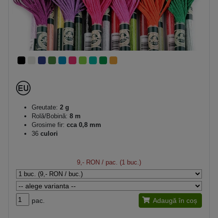
Greutate:
2 g
Rolă/Bobină:
8 m
Grosime fir:
cca 0,8 mm
36
culori
9,- RON
/ pac. (1 buc.)
pac.
Adaugă în coș