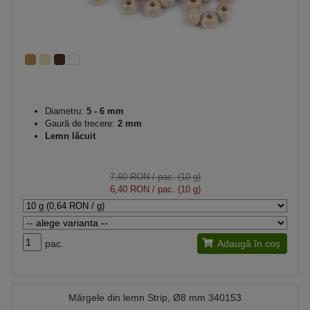
Diametru:
5 - 6 mm
Gaură de trecere:
2 mm
Lemn lăcuit
7,60 RON
/ pac. (10 g)
6,40 RON
/ pac. (10 g)
pac.
Adaugă în coș
Mărgele din lemn Strip, Ø8 mm 340153