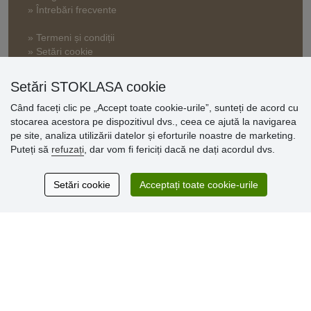
» Întrebări frecvente
» Termeni și condiții
» Setări cookie
» Politica de confidențialitate
Setări STOKLASA cookie
Când faceți clic pe „Accept toate cookie-urile”, sunteți de acord cu
Opinii
stocarea acestora pe dispozitivul dvs., ceea ce ajută la navigarea
clienți
pe site, analiza utilizării datelor și eforturile noastre de marketing.
Puteți să
refuzați
, dar vom fi fericiți dacă ne dați acordul dvs.
Excellent service
Thank you.
Setări cookie
Acceptați toate cookie-urile
Comentarii 159
* Nu verificăm recenziile