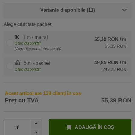
Variante disponibile (11)
Alege cantitate pachet:
1 m - metraj
55,39 RON
/ m
Stoc disponibil
55,39 RON
Vom tăia cantitatea cerută
49,85 RON
/ m
5 m - pachet
Stoc disponibil
249,25 RON
Acest articol are 138 clienți în coș
Preț cu TVA
55,39 RON
+
ADAUGĂ ÎN COŞ
-