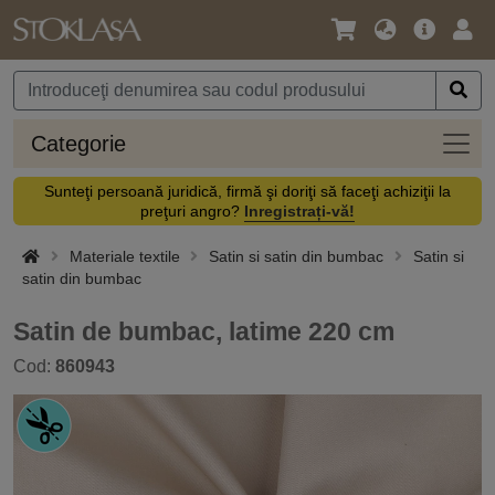
Limbă
Meniul
Cone
/
principal
vă
Monedă
Categ
Categorie
Sunteţi persoană juridică, firmă şi doriţi să faceţi achiziţii la
preţuri angro?
Inregistrați-vă!
Materiale textile
Satin si satin din bumbac
Satin si
satin din bumbac
Satin de bumbac, latime 220 cm
Cod:
860943