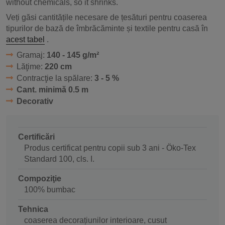
without chemicals, so it shrinks.
Veți găsi cantitățile necesare de țesături pentru coaserea
tipurilor de bază de îmbrăcăminte și textile pentru casă în
acest tabel
.
Gramaj:
140 - 145 g/m²
Lăţime:
220 cm
Contracţie la spălare:
3 - 5 %
Cant. minimă 0.5 m
Decorativ
Certificări
Produs certificat pentru copii sub 3 ani - Öko-Tex
Standard 100, cls. I.
Compoziţie
100% bumbac
Tehnica
coaserea decorațiunilor interioare, cusut