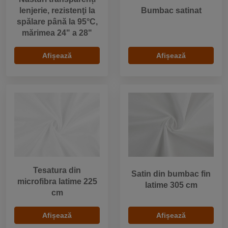
lenjerie, rezistenţi la
Bumbac satinat
spălare până la 95°C,
mărimea 24" a 28"
Afișează
Afișează
Tesatura din
Satin din bumbac fin
microfibra latime 225
latime 305 cm
cm
Afișează
Afișează