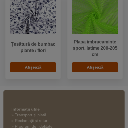
Plasa imbracaminte
Țesătură de bumbac
sport, latime 200-205
plante / flori
cm
Afișează
Afișează
Informaţii utile
» Transport și plată
» Reclamații și retur
» Program de fidelitate