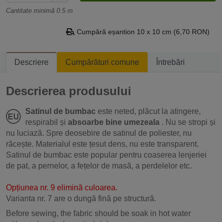
Cantitate minimă 0.5 m
Cumpără eșantion 10 x 10 cm (6,70 RON)
Descriere
Cumpărături comune
Întrebări
Descrierea produsului
Satinul de bumbac
este neted, plăcut la atingere,
respirabil și
absoarbe bine umezeala
. Nu se stropi și
nu luciază. Spre deosebire de satinul de poliester, nu
răcește. Materialul este țesut dens, nu este transparent.
Satinul de bumbac este popular pentru coaserea lenjeriei
de pat, a pernelor, a fețelor de masă, a perdelelor etc.
Opțiunea nr. 9 elimină culoarea.
Varianta nr. 7 are o dungă fină pe structură.
Before sewing, the fabric should be soak in hot water