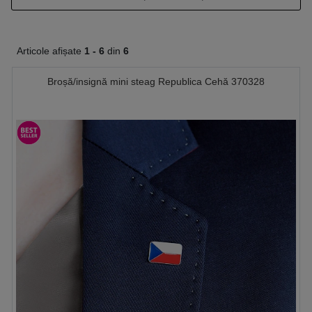
Articole afișate
1 -
6
din
6
Broșă/insignă mini steag Republica Cehă 370328