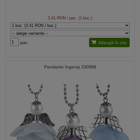
3,41 RON
/ pac. (1 buc.)
pac.
Adaugă în coș
Pandantiv îngeraș 330988