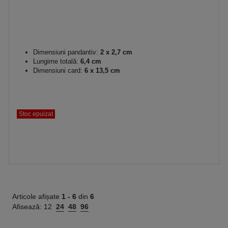
Dimensiuni pandantiv:
2 x 2,7 cm
Lungime totală:
6,4 cm
Dimensiuni card:
6 x 13,5 cm
Stoc epuizat
Articole afișate
1 -
6
din
6
Afisează:
12
24
48
96