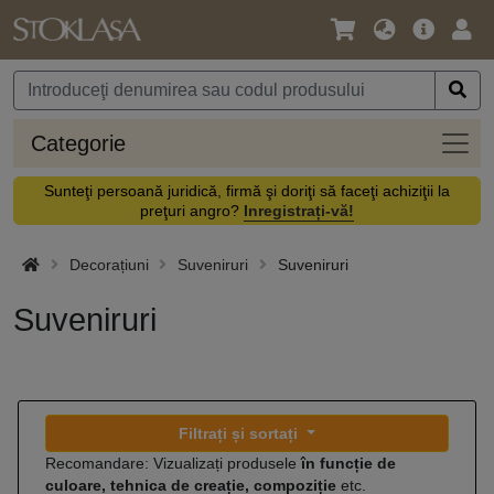
Limbă
Meniul
Cone
/
principal
vă
Monedă
Categ
Categorie
Sunteţi persoană juridică, firmă şi doriţi să faceţi achiziţii la
preţuri angro?
Inregistrați-vă!
Decorațiuni
Suveniruri
Suveniruri
Suveniruri
Filtrați și sortați
Recomandare: Vizualizați produsele
în funcție de
culoare, tehnica de creație, compoziție
etc.